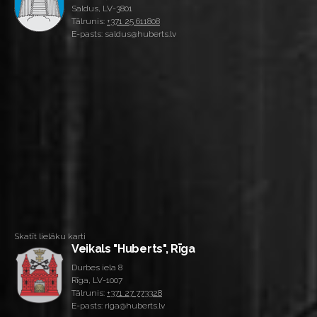
Saldus, LV-3801
Tālrunis:
+371 25 611808
E-pasts: saldus@huberts.lv
Skatīt lielāku karti
Veikals "Huberts", Rīga
Durbes iela 8
Rīga, LV-1007
Tālrunis:
+371 27 773328
E-pasts: riga@huberts.lv