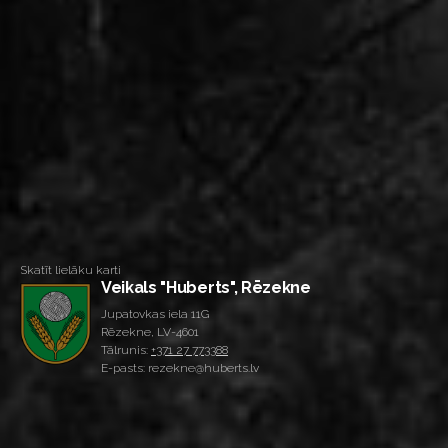
Skatīt lielāku karti
Veikals "Huberts", Rēzekne
Jupatovkas iela 11G
Rēzekne, LV-4601
Tālrunis:
+371 27 773388
E-pasts: rezekne@huberts.lv