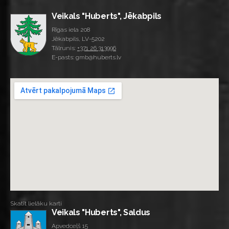
Veikals "Huberts", Jēkabpils
Rīgas iela 208
Jēkabpils, LV-5202
Tālrunis:
+371 26 313996
E-pasts: gmb@huberts.lv
Skatīt lielāku karti
Veikals "Huberts", Saldus
Apvedceļš 15