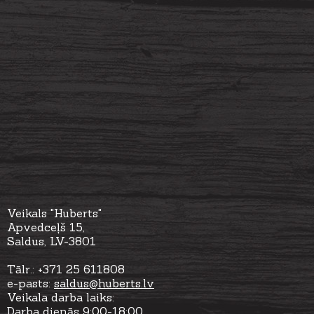
Veikals "Huberts"
Apvedceļš 15,
Saldus, LV-3801
Tālr.: +371 25 611808
e-pasts:
saldus@huberts.lv
Veikala darba laiks:
Darba dienās 9:00-18:00