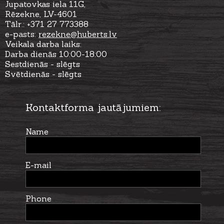
Jupatovkas iela 11G,
Rēzekne, LV-4601
Tālr.: +371 27 773388
e-pasts:
rezekne
@huberts.lv
Veikala darba laiks:
Darba dienās 10:00-18:00
Sestdienās - slēgts
Svētdienās - slēgts
Kontaktforma jautājumiem:
Name
E-mail
Phone