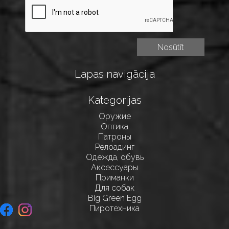
Lapas navigācija
Kategorijas
Оружие
Оптика
Патроны
Релоадинг
Одежда, обувь
Аксессуары
Приманки
Для собак
Big Green Egg
Пиротехника