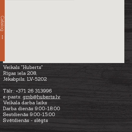
Catalog
Veikals "Huberts"
Rīgas iela 208,
Jēkabpils, LV-5202
Tālr.: +371 26 313996
e-pasts:
gmb@huberts.lv
Veikala darba laiks
Darba dienās 9:00-18:00
Sestdienās 9:00-15:00
Svētdienās - slēgts