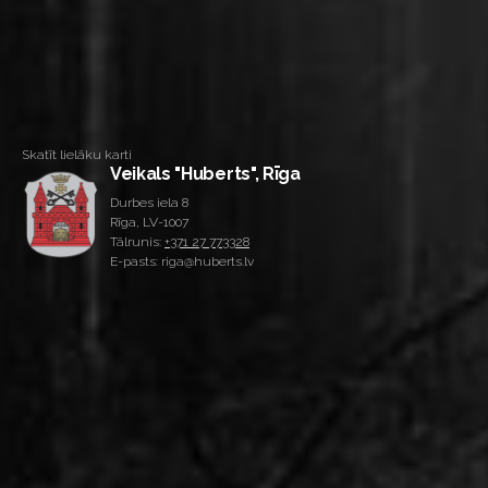
Skatīt lielāku karti
Veikals "Huberts", Rīga
Durbes iela 8
Rīga, LV-1007
Tālrunis:
+371 27 773328
E-pasts: riga@huberts.lv