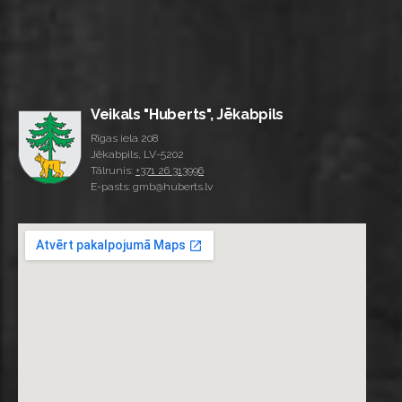
Veikals "Huberts", Jēkabpils
Rīgas iela 208
Jēkabpils, LV-5202
Tālrunis:
+371 26 313996
E-pasts: gmb@huberts.lv