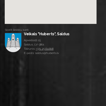
Skatīt lielāku karti
Veikals "Huberts", Saldus
Apvedceļš 15
Saldus, LV-3801
Tālrunis:
+371 25 611808
E-pasts: saldus@huberts.lv