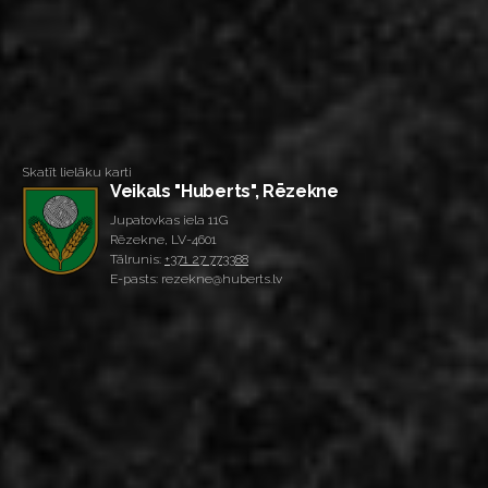
Skatīt lielāku karti
Veikals "Huberts", Rēzekne
Jupatovkas iela 11G
Rēzekne, LV-4601
Tālrunis:
+371 27 773388
E-pasts: rezekne@huberts.lv