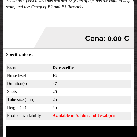
*A natural person who has reached 18 years of age has the right to acquire,
store, and use Category F2 and F3 fireworks.
Cena: 0.00 €
Specifications:
Brand:
Dzirkstelīte
Noise level:
F2
Duration(s):
47
Shots:
25
Tube size (mm):
25
Height (m):
45
Product availability:
Available in Saldus and Jekabpils