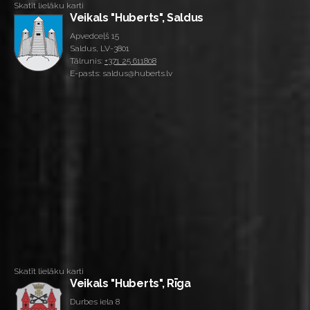
Skatīt lielāku karti
Veikals "Huberts", Saldus
Apvedceļš 15
Saldus, LV-3801
Tālrunis:
+371 25 611808
E-pasts: saldus@huberts.lv
Skatīt lielāku karti
Veikals "Huberts", Rīga
Durbes iela 8