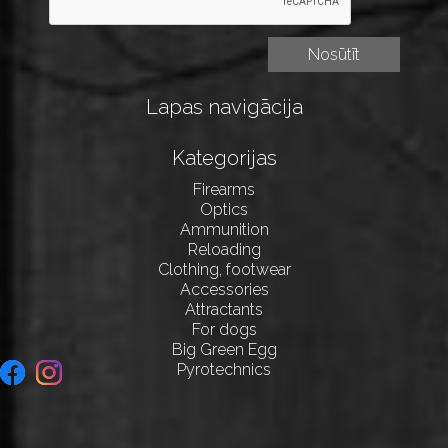
Lapas navigācija
Kategorijas
Firearms
Optics
Ammunition
Reloading
Clothing, footwear
Accessories
Attractants
For dogs
Big Green Egg
Pyrotechnics