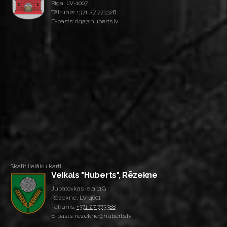
Rīga, LV-1007
Tālrunis:
+371 27 773328
E-pasts: riga@huberts.lv
Skatīt lielāku karti
Veikals "Huberts", Rēzekne
Jupatovkas iela 11G
Rēzekne, LV-4601
Tālrunis:
+371 27 773388
E-pasts: rezekne@huberts.lv