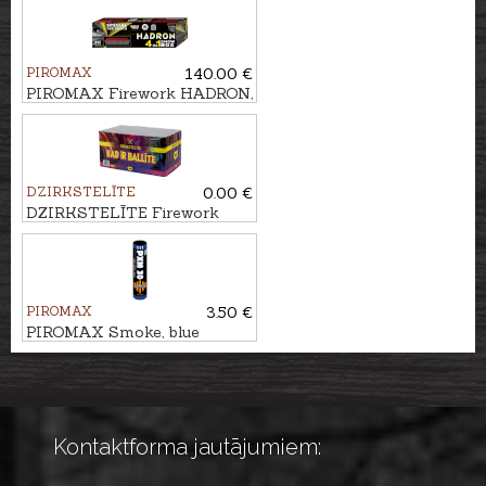
PIROMAX
140.00 €
PIROMAX Firework HADRON,
100 - shots
DZIRKSTELĪTE
0.00 €
DZIRKSTELĪTE Firework
KAD IR BALLĪTE, 60 - shots
PIROMAX
3.50 €
PIROMAX Smoke, blue
PXM30
Kontaktforma jautājumiem: