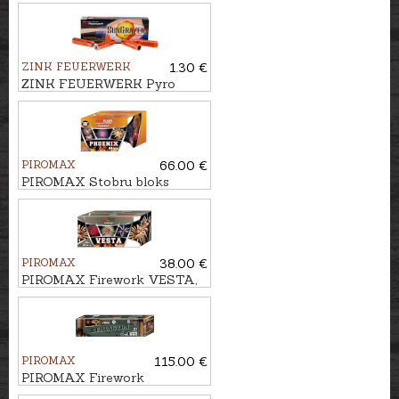
BRĪNUMU LIETUS, 71 -
shots
ZINK FEUERWERK
1.30 €
ZINK FEUERWERK Pyro
flash-bang cartridges
SUNGRAZER, 15mm
PIROMAX
66.00 €
PIROMAX Stobru bloks
PHOENIX, 64 - shots
PIROMAX
38.00 €
PIROMAX Firework VESTA,
60 - shots
PIROMAX
115.00 €
PIROMAX Firework
REMINGTON, 144 - shots