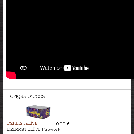
Līdzīgas preces:
DZIRKSTELĪTE
0.00 €
DZIRKSTELĪTE Firework