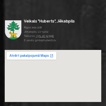
Veikals "Huberts", Jēkabpils
Rīgas iela 208
Jēkabpils, LV-5202
Tālrunis:
+371 26 313996
E-pasts: gmb@huberts.lv