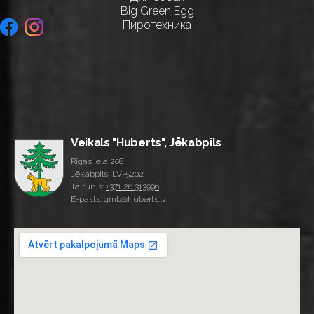
Big Green Egg
Пиротехника
Veikals "Huberts", Jēkabpils
Rīgas iela 208
Jēkabpils, LV-5202
Tālrunis:
+371 26 313996
E-pasts: gmb@huberts.lv