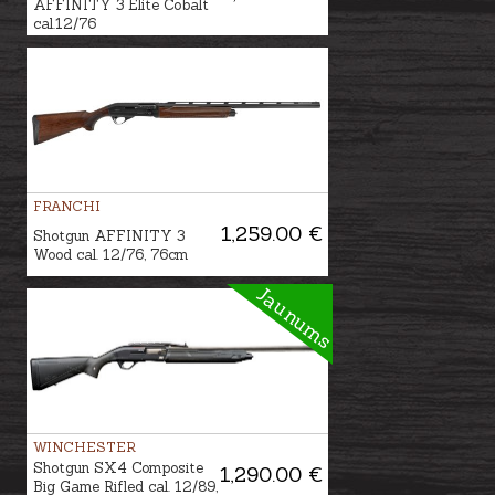
AFFINITY 3 Elite Cobalt
cal.12/76
FRANCHI
1,259.00 €
Shotgun AFFINITY 3
Wood cal. 12/76, 76cm
Jaunums
WINCHESTER
Shotgun SX4 Composite
1,290.00 €
Big Game Rifled cal. 12/89,