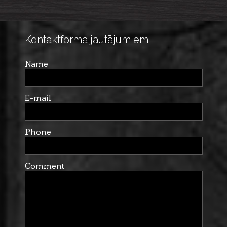
Kontaktforma jautājumiem:
Name
E-mail
Phone
Comment