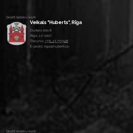
Skatīt lielāku karti
Veikals "Huberts", Rīga
Durbes iela 8
Rīga, LV-1007
Tālrunis:
+371 27 773328
E-pasts: riga@huberts.lv
Skatīt lielāku karti