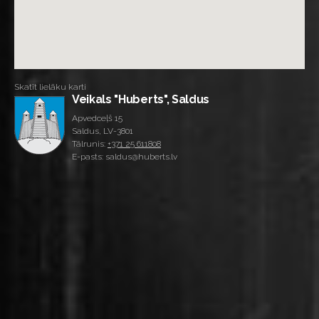
Skatīt lielāku karti
Veikals "Huberts", Saldus
Apvedceļš 15
Saldus, LV-3801
Tālrunis:
+371 25 611808
E-pasts: saldus@huberts.lv