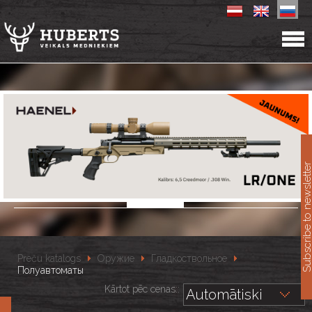
11
Subscribe to newslet
Preču katalogs
Оружие
Гладкоствольное
Полуавтоматы
Kārtot pēc cenas::