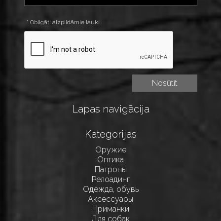
* Obligāti aizpildāmie lauki
Lapas navigācija
Kategorijas
Оружие
Оптика
Патроны
Релоадинг
Одежда, обувь
Аксессуары
Приманки
Для собак