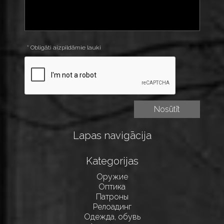
* Obligāti aizpildāmie lauki
Lapas navigācija
Kategorijas
Оружие
Оптика
Патроны
Релоадинг
Одежда, обувь