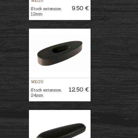
WEGU
9.50 €
Stock extension,
12mm
WEGU
12.50 €
Stock extension,
24mm