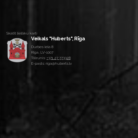
Skatīt lielāku karti
Veikals "Huberts", Rīga
Durbes iela 8
Rīga, LV-1007
Tālrunis:
+371 27 773328
E-pasts: riga@huberts.lv