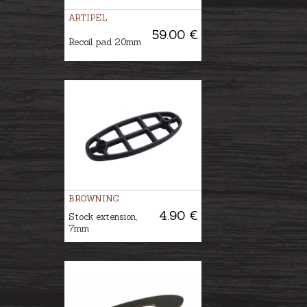
ARTIPEL
59.00 €
Recoil pad 20mm
BROWNING
4.90 €
Stock extension,
7mm