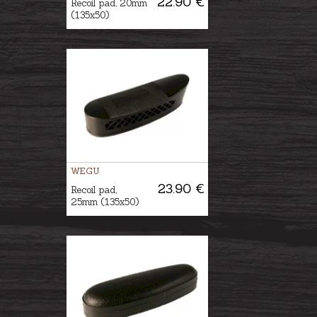
22.90 €
Recoil pad, 20mm
(135x50)
WEGU
23.90 €
Recoil pad,
25mm (135x50)