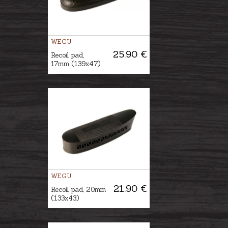
WEGU
25.90 €
Recoil pad,
17mm (139x47)
WEGU
21.90 €
Recoil pad, 20mm
(133x43)