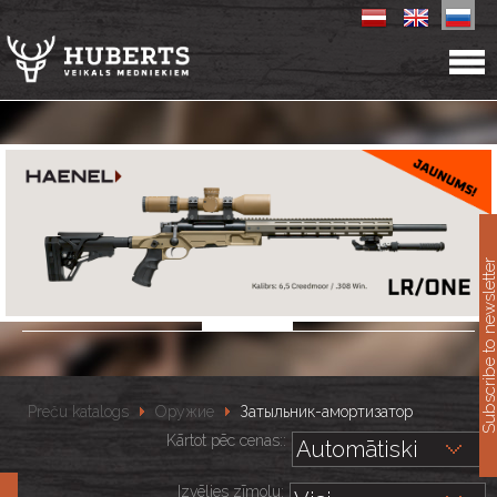
11
Subscribe to newslet
Preču katalogs
Оружие
Затыльник-амортизатор
Kārtot pēc cenas::
Izvēlies zīmolu: