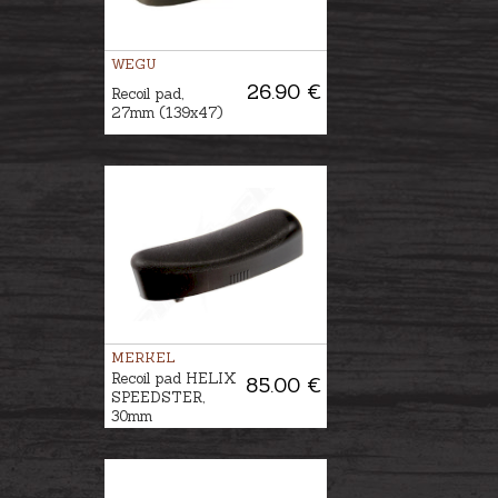
WEGU
26.90 €
Recoil pad,
27mm (139x47)
MERKEL
Recoil pad HELIX
85.00 €
SPEEDSTER,
30mm