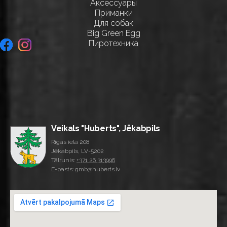
Аксессуары
Приманки
Для собак
Big Green Egg
Пиротехника
Veikals "Huberts", Jēkabpils
Rīgas iela 208
Jēkabpils, LV-5202
Tālrunis:
+371 26 313996
E-pasts: gmb@huberts.lv