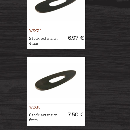
WEGU
6.97 €
Stock extension,
4mm
WEGU
7.50 €
Stock extension,
6mm