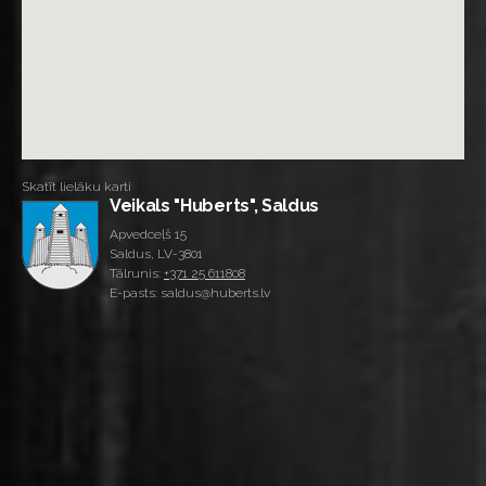
Skatīt lielāku karti
Veikals "Huberts", Saldus
Apvedceļš 15
Saldus, LV-3801
Tālrunis:
+371 25 611808
E-pasts: saldus@huberts.lv