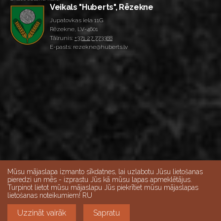
Veikals "Huberts", Rēzekne
Jupatovkas iela 11G
Rēzekne, LV-4601
Tālrunis:
+371 27 773388
E-pasts: rezekne@huberts.lv
Mūsu mājaslapa izmanto sīkdatnes, lai uzlabotu Jūsu lietošanas
pieredzi un mēs - izprastu Jūs kā mūsu lapas apmeklētājus.
Turpinot lietot mūsu mājaslapu Jūs piekrītiet mūsu mājaslapas
Skatīt lielāku karti
lietošanas noteikumiem! RU
Veikalu darba laiks:
Darba dienās 10:00-18:00, Sestdienās 9:00-15:00,
Uzzināt vairāk
Sapratu
Svētdien - slēgts