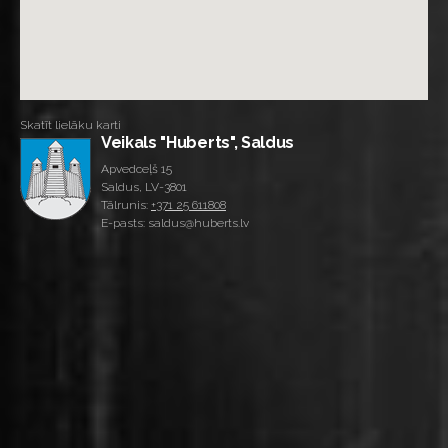
Skatīt lielāku karti
Veikals "Huberts", Saldus
Apvedceļš 15
Saldus, LV-3801
Tālrunis:
+371 25 611808
E-pasts: saldus@huberts.lv