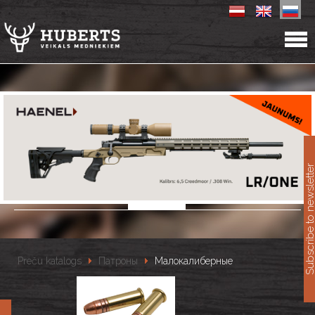
11
Subscribe to newslet
Preču katalogs
Патроны
Малокалиберные