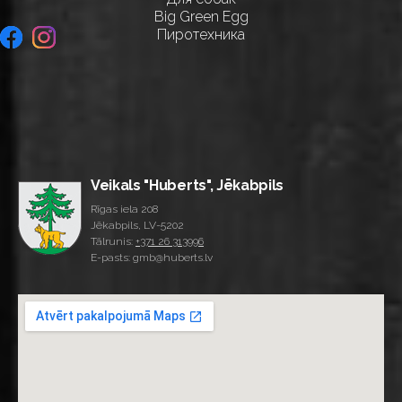
Big Green Egg
Пиротехника
Veikals "Huberts", Jēkabpils
Rīgas iela 208
Jēkabpils, LV-5202
Tālrunis:
+371 26 313996
E-pasts: gmb@huberts.lv