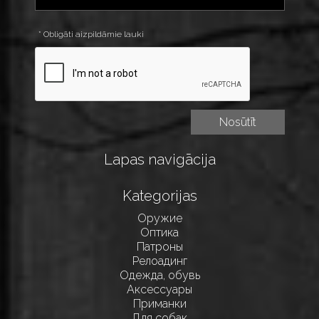
* Obligāti aizpildāmie lauki
Lapas navigācija
Kategorijas
Оружие
Оптика
Патроны
Релоадинг
Одежда, обувь
Аксессуары
Приманки
Для собак