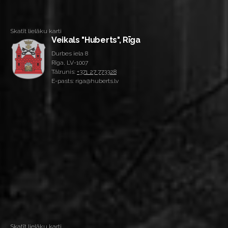
Skatīt lielāku karti
Veikals "Huberts", Rīga
Durbes iela 8
Rīga, LV-1007
Tālrunis:
+371 27 773328
E-pasts: riga@huberts.lv
Skatīt lielāku karti