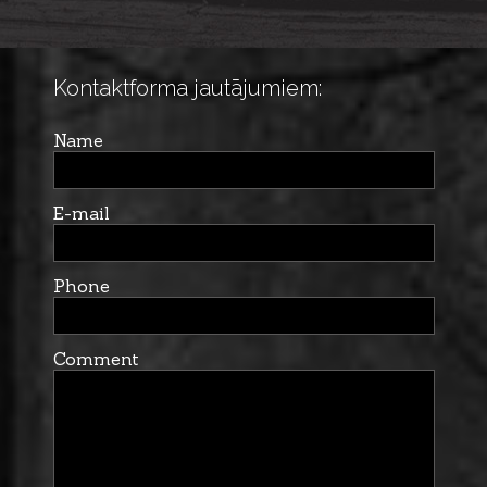
Kontaktforma jautājumiem:
Name
E-mail
Phone
Comment