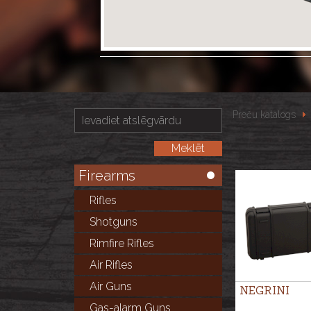
Preču katalogs
Firearms
Rifles
Shotguns
Rimfire Rifles
Air Rifles
Air Guns
NEGRINI
Gas-alarm Guns