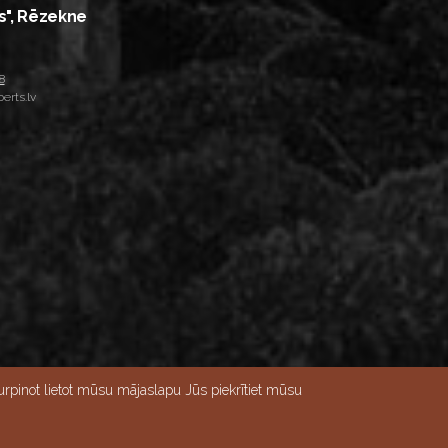
s", Rēzekne
8
erts.lv
rpinot lietot mūsu mājaslapu Jūs piekrītiet mūsu