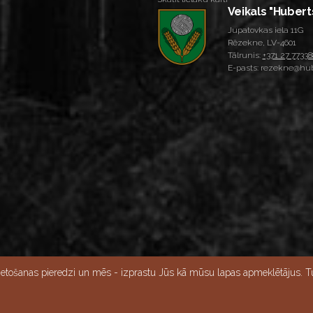
Veikals "Hubert
Jupatovkas iela 11G
Rēzekne, LV-4601
Tālrunis:
+371 27 77338
E-pasts: rezekne@hub
Skatīt lielāku karti
ietošanas pieredzi un mēs - izprastu Jūs kā mūsu lapas apmeklētājus. Tu
15:00, Svētdien - slēgts