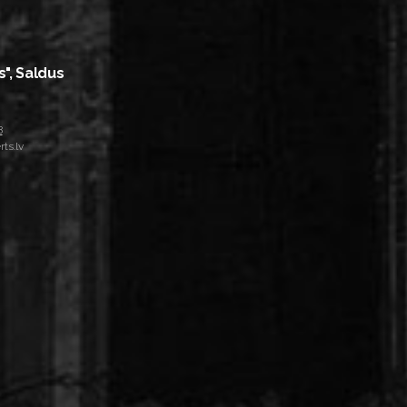
s", Saldus
8
ts.lv