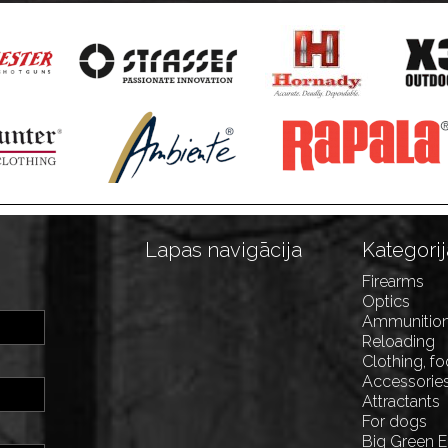
Lapas navigācija
Kategorij
Firearms
Optics
Ammunitio
Reloading
Clothing, f
Accessorie
Attractants
For dogs
Big Green 