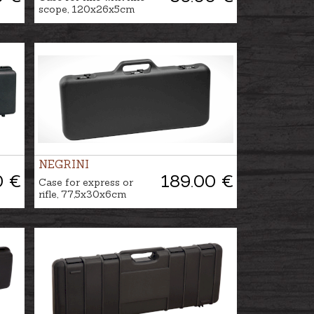
scope, 120x26x5cm
NEGRINI
0 €
189.00 €
Case for express or
rifle, 77,5x30x6cm