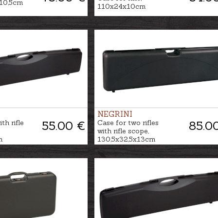
10,5cm
110x24x10cm
NEGRINI
th rifle
55.00 €
Case for two rifles
85.0
with rifle scope,
m
130,5x32,5x13cm