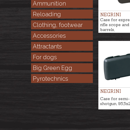
Ammunition
Reloading
NEGRINI
Case for expre
Clothing, footwear
rifle scope and
barrels,
65x36,5x7,5cm
Accessories
Attractants
For dogs
Big Green Egg
Pyrotechnics
NEGRINI
Case for semi-
shotgun, 95,5