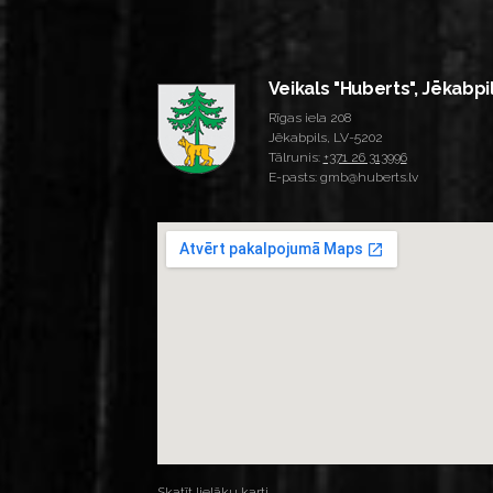
Veikals "Huberts", Jēkabpi
Rīgas iela 208
Jēkabpils, LV-5202
Tālrunis:
+371 26 313996
E-pasts: gmb@huberts.lv
Skatīt lielāku karti