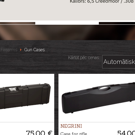
Firearms
Gun Cases
Kārtot pēc cenas::
NEGRINI
75.00 €
54.0
Case for rifle,