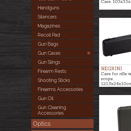
Case, 103x33x
Handguns
Silencers
Magazines
Recoil Pad
Gun Bags
Gun Cases
Gun Slings
NEGRINI
Firearm Rests
Case for rifle wi
scope,
Shooting Sticks
121,5x24x10c
Firearms Accessories
Gun Oil
Gun Cleaning
Accessories
Optics