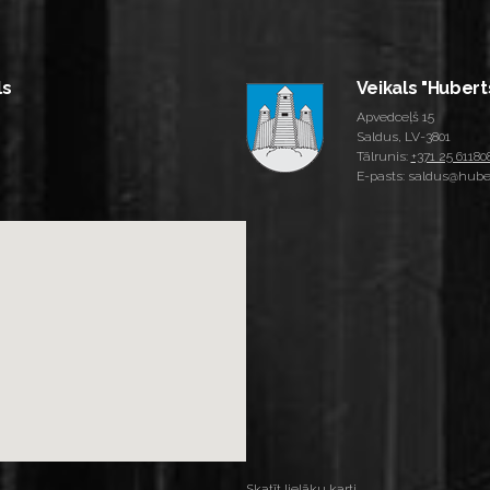
ls
Veikals "Hubert
Apvedceļš 15
Saldus, LV-3801
Tālrunis:
+371 25 61180
E-pasts: saldus@huber
Skatīt lielāku karti