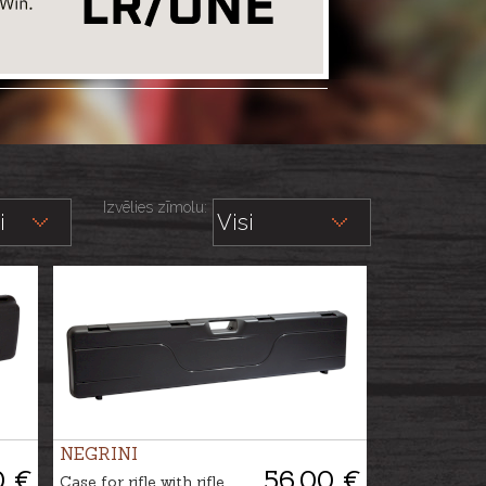
Izvēlies zīmolu:
NEGRINI
0 €
56.00 €
Case for rifle with rifle