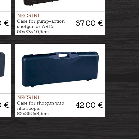
NEGRINI
0 €
Case for pump-action
67.00 €
shotgun or AR15,
90x33x10,5cm
NEGRINI
0 €
Case for shotgun with
42.00 €
rifle scope,
82x29,5x8,5cm