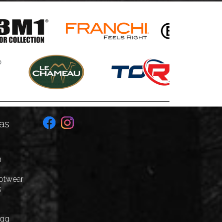
as
n
ootwear
s
Egg