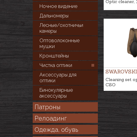
Optic cleaner,
Ночное видение
Дальномеры
Лесные/охотничьи
камеры
Оптоволоконные
мушки
Кронштейны
Чистка оптики
SWAROVSKI
Аксессуары для
Cleaning set op
оптики
CSO
Бинокулярные
аксессуары
Патроны
Релоадинг
Одежда, обувь