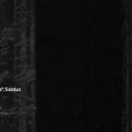
s", Saldus
8
ts.lv