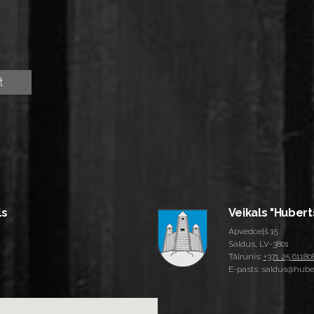
ls
Veikals "Hubert
Apvedceļš 15
Saldus, LV-3801
Tālrunis:
+371 25 61180
E-pasts: saldus@huber