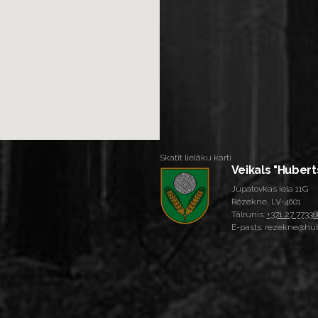
Skatīt lielāku karti
Veikals "Hubert
Jupatovkas iela 11G
Rēzekne, LV-4601
Tālrunis:
+371 27 77338
E-pasts: rezekne@hub