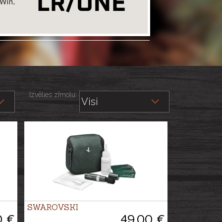
Izvēlies zīmolu:
SWAROVSKI
0 €
49.00 €