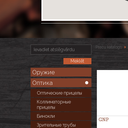
Preču katalogs
Оружие
Оптика
Оптические прицелы
Коллиматорные
прицелы
Бинокли
GNP
Зрительные трубы