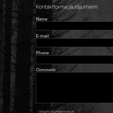
Kontaktforma jautājumiem:
Name
E-mail
Phone
Comment
* Obligāti aizpildāmie lauki