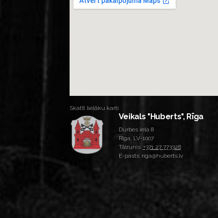
Skatīt lielāku karti
Veikals "Huberts", Rīga
Durbes iela 8
Rīga, LV-1007
Tālrunis:
+371 27 773328
E-pasts: riga@huberts.lv