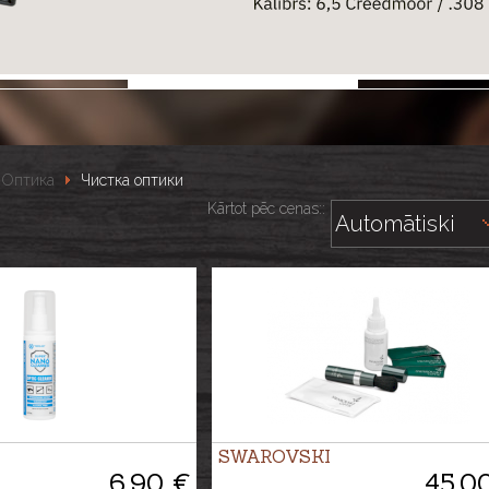
Оптика
Чистка оптики
Kārtot pēc cenas::
SWAROVSKI
6.90 €
45.0