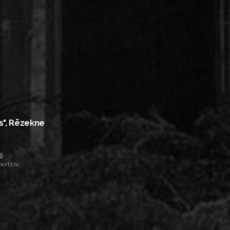
s", Rēzekne
8
erts.lv