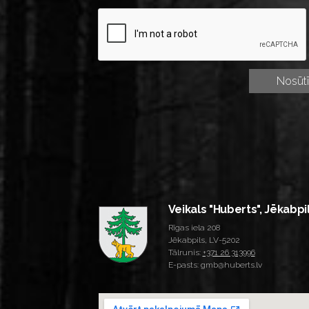
Veikals "Huberts", Jēkabpi
Rīgas iela 208
Jēkabpils, LV-5202
Tālrunis:
+371 26 313996
E-pasts: gmb@huberts.lv