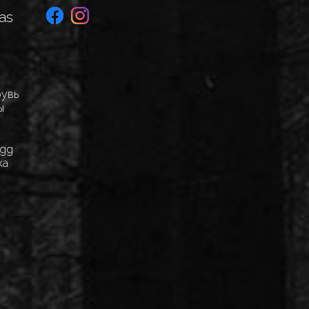
as
бувь
ы
Egg
ка