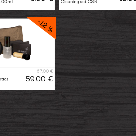
 100ml
Cleaning set CSB
-12 %
67.00 €
59.00 €
tics