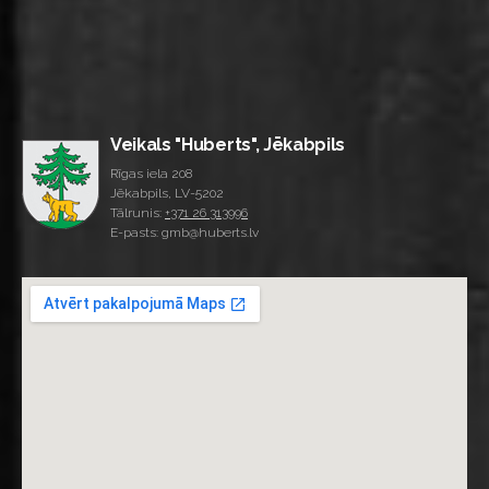
Veikals "Huberts", Jēkabpils
Rīgas iela 208
Jēkabpils, LV-5202
Tālrunis:
+371 26 313996
E-pasts: gmb@huberts.lv