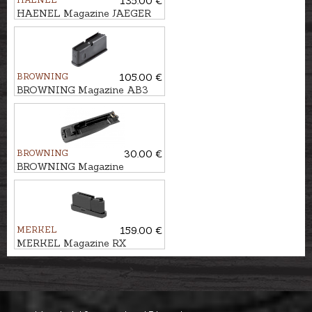
135.00 €
HAENEL Magazine JAEGER
10PRO cal. .308Win., 3 rounds
BROWNING
105.00 €
BROWNING Magazine AB3
cal. .308Win., 4 rounds
BROWNING
30.00 €
BROWNING Magazine
floorplate BAR/ BAR3/ LG
TR/ STD cal. .30-06
MERKEL
159.00 €
MERKEL Magazine RX
HELIX cal. .308Win., 3 rounds