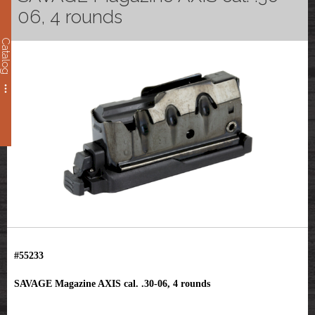
06, 4 rounds
Catalog
#55233
SAVAGE Magazine AXIS cal. .30-06, 4 rounds