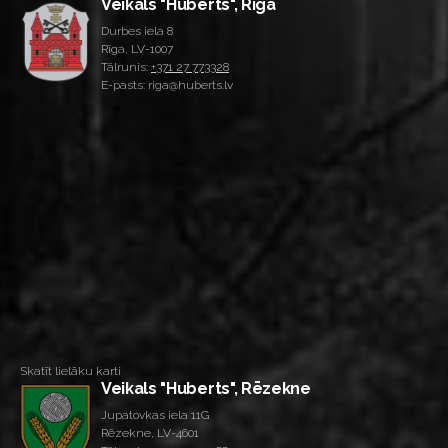
Veikals "Huberts", Rīga
Durbes iela 8
Rīga, LV-1007
Tālrunis:
+371 27 773328
E-pasts: riga@huberts.lv
Skatīt lielāku karti
Veikals "Huberts", Rēzekne
Jupatovkas iela 11G
Rēzekne, LV-4601