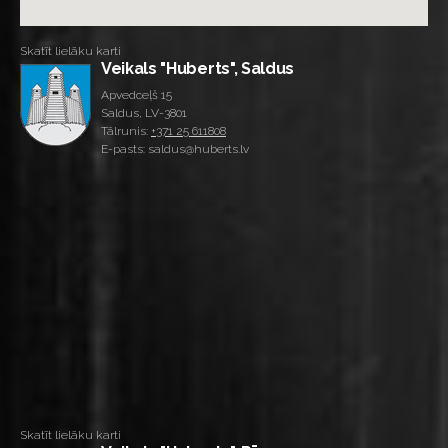
Skatīt lielāku karti
Veikals "Huberts", Saldus
Apvedceļš 15
Saldus, LV-3801
Tālrunis:
+371 25 611808
E-pasts: saldus@huberts.lv
Skatīt lielāku karti