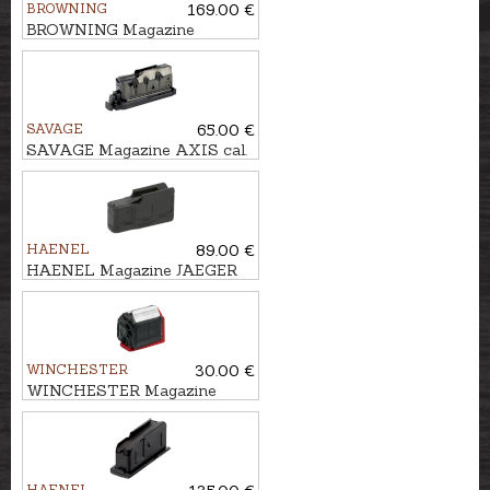
BROWNING
169.00 €
BROWNING Magazine
MARAL cal. .30-06, 10 rounds
SAVAGE
65.00 €
SAVAGE Magazine AXIS cal.
.223Rem., 4 rounds
HAENEL
89.00 €
HAENEL Magazine JAEGER
NXT cal. .308Win., 5 rounds
WINCHESTER
30.00 €
WINCHESTER Magazine
WILDCAT/XPERT Cal. .22LR,
2 rounds
HAENEL