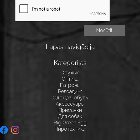
Lapas navigācija
Kategorijas
Оружие
Оптика
Патроны
Релоадинг
Одежда, обувь
Аксессуары
Приманки
Для собак
Big Green Egg
Пиротехника