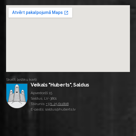
Skatīt lielāku karti
Veikals "Huberts", Saldus
Apvedceļš 15
Saldus, LV-3801
Tālrunis:
+371 25 611808
E-pasts: saldus@huberts.lv