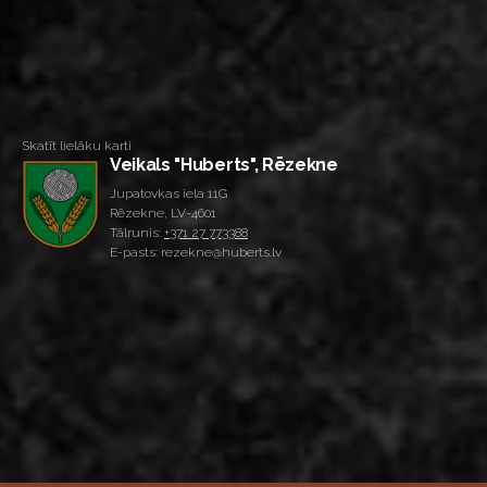
Skatīt lielāku karti
Veikals "Huberts", Rēzekne
Jupatovkas iela 11G
Rēzekne, LV-4601
Tālrunis:
+371 27 773388
E-pasts: rezekne@huberts.lv