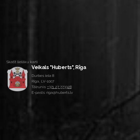
Skatīt lielāku karti
Veikals "Huberts", Rīga
Durbes iela 8
Rīga, LV-1007
Tālrunis:
+371 27 773328
E-pasts: riga@huberts.lv