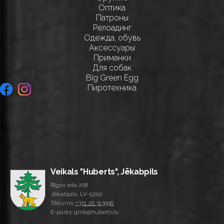
Оптика
Патроны
Релоадинг
Одежда, обувь
Аксессуары
Приманки
Для собак
Big Green Egg
Пиротехника
Veikals "Huberts", Jēkabpils
Rīgas iela 208
Jēkabpils, LV-5202
Tālrunis:
+371 26 313996
E-pasts: gmb@huberts.lv