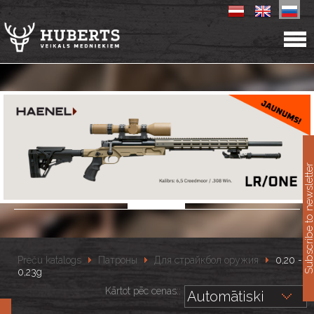
11
Subscribe to newslet
Preču katalogs
Патроны
Для cтрайкбол оружия
0,20 -
0,23g
Kārtot pēc cenas::