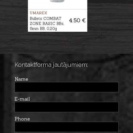
UMAREX
Bullets COMBAT
4.50 €
ZONE BASIC BBs,
6mm BB, 0,20g
Kontaktforma jautājumiem:
Name
E-mail
Phone