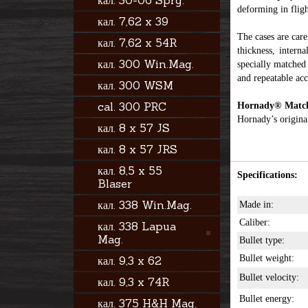
кал. 30-06 Sprg.
deforming in fligh
кал. 7,62 x 39
The cases are care
кал. 7,62 x 54R
thickness, intern
кал. 300 Win.Mag.
specially matched 
and repeatable acc
кал. 300 WSM
cal. 300 PRC
Hornady® Mat
Hornady’s origina
кал. 8 x 57 JS
кал. 8 x 57 JRS
кал. 8,5 x 55
Specifications:
Blaser
кал. 338 Win.Mag.
Made in:
Caliber:
кал. 338 Lapua
Mag.
Bullet type:
Bullet weight:
кал. 9,3 x 62
Bullet velocity:
кал. 9,3 x 74R
Bullet energy:
кал. 375 H&H Mag.