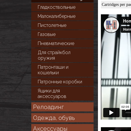
Cartridges per pa
Гладкоствольные
Малокалиберные
Пистолетные
Газовые
Пневматические
Для cтрайкбол
оружия
Патронташи и
кошельки
Патронные коробки
Ящики для
аксессуаров
Релоадинг
Одежда, обувь
Аксессуары