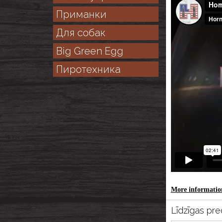
Приманки
Для собак
Big Green Egg
Пиротехника
More information
Līdzīgas pre