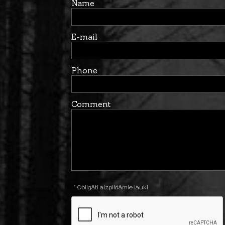
Name
E-mail
Phone
Comment
* Obligāti aizpildāmie lauki