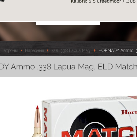
Патроны
Нарезные
кал. 338 Lapua Mag.
HORNADY Ammo .33
 Ammo .338 Lapua Mag. ELD Match