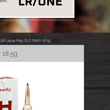
8 Lapua Mag. ELD Match 18,5g
 18,5g