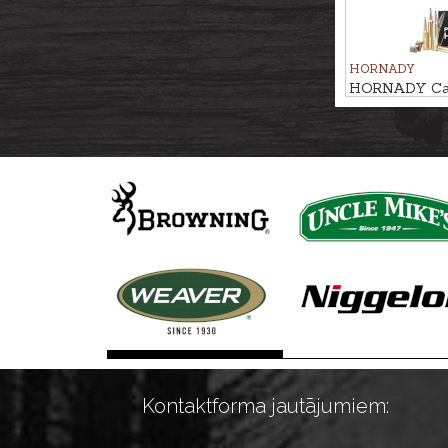
HORNADY
HORNADY Car
.338Lapua.Mag
Kontaktforma jautājumiem: