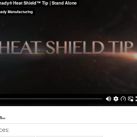
...
ces: