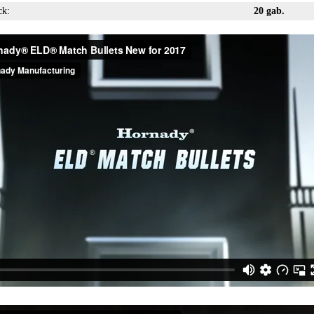
ck:
20 gab.