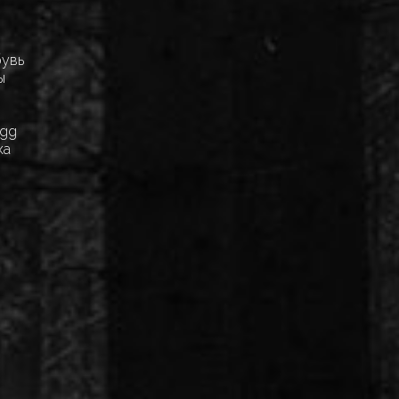
бувь
ы
Egg
ка