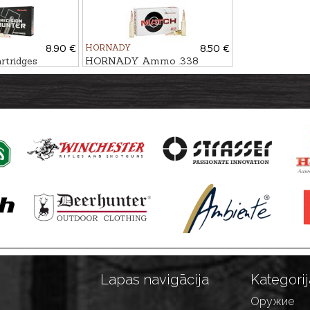
8.90 €
HORNADY
8.50 €
tridges
HORNADY Ammo .338
. ELD-X 17,5g
Lapua Mag. ELD Match 18,5g
Lapas navigācija
Kategorij
Оружие