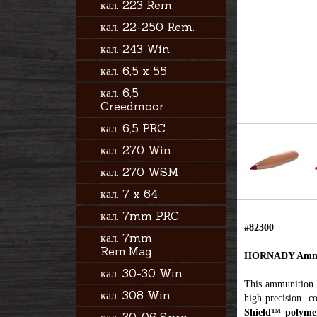
кал. 223 Rem.
кал. 22-250 Rem.
кал. 243 Win.
кал. 6,5 x 55
кал. 6,5
Creedmoor
кал. 6,5 PRC
кал. 270 Win.
кал. 270 WSM
кал. 7 x 64
кал. 7mm PRC
#82300
кал. 7mm
Rem.Mag.
HORNADY Ammo 
кал. 30-30 Win.
This ammunition 
кал. 308 Win.
high-precision 
Shield™ polyme