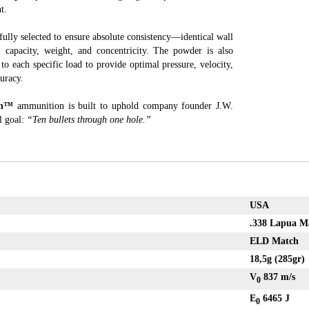
t.
fully selected to ensure absolute consistency—identical wall
al capacity, weight, and concentricity. The powder is also
to each specific load to provide optimal pressure, velocity,
uracy.
ch™
ammunition is built to uphold company founder J.W.
l goal:
“Ten bullets through one hole.”
USA
.338 Lapua M
ELD Match
18,5g (285gr)
V
837 m/s
0
E
6465 J
0