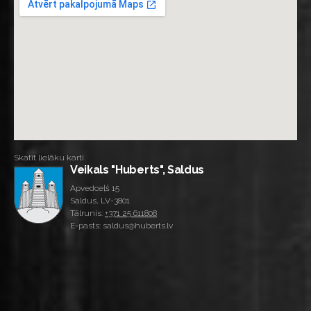
Skatīt lielāku karti
Veikals "Huberts", Saldus
Apvedceļš 15
Saldus, LV-3801
Tālrunis:
+371 25 611808
E-pasts: saldus@huberts.lv