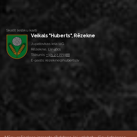
Skatīt lielāku karti
Veikals "Huberts", Rēzekne
Jupatovkas iela 11G
Rēzekne, LV-4601
Tālrunis:
+371 27 773388
E-pasts: rezekne@huberts.lv