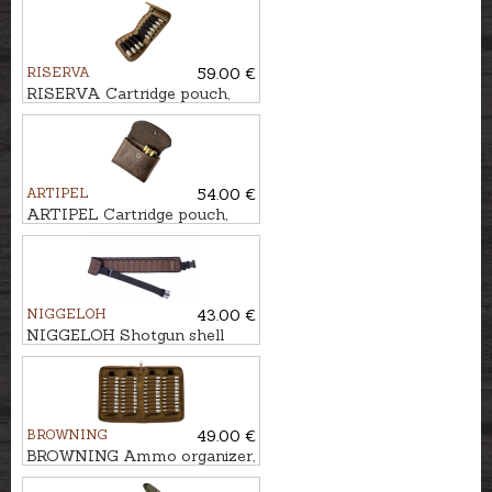
RISERVA
59.00 €
RISERVA Cartridge pouch,
10-Shot
ARTIPEL
54.00 €
ARTIPEL Cartridge pouch,
11-Shot
NIGGELOH
43.00 €
NIGGELOH Shotgun shell
belt, 17-Shot
BROWNING
49.00 €
BROWNING Ammo organizer,
40-Shot