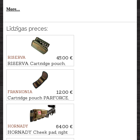
More...
Līdzīgas preces:
RISERVA
45.00 €
RISERVA Cartridge pouch,
20-Shot
FRANKONIA
12.00 €
Cartridge pouch PARFORCE,
9-Shot
HORNADY
64.00 €
HORNADY Cheek pad, right
handed, 5-Shot