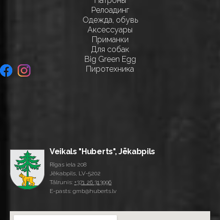
Патроны
Релоадинг
Одежда, обувь
Аксессуары
Приманки
Для собак
Big Green Egg
Пиротехника
Veikals "Huberts", Jēkabpils
Rīgas iela 208
Jēkabpils, LV-5202
Tālrunis:
+371 26 313996
E-pasts: gmb@huberts.lv