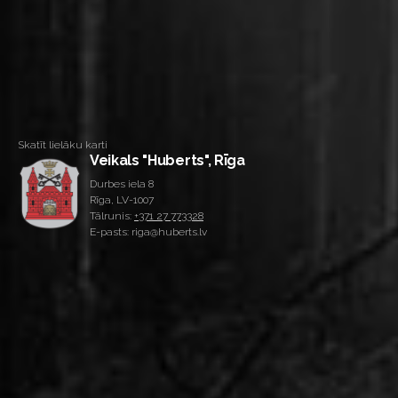
Skatīt lielāku karti
Veikals "Huberts", Rīga
Durbes iela 8
Rīga, LV-1007
Tālrunis:
+371 27 773328
E-pasts: riga@huberts.lv