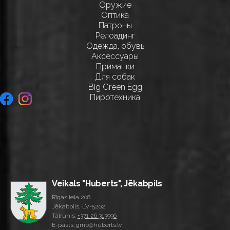
Оружие
Оптика
Патроны
Релоадинг
Одежда, обувь
Аксессуары
Приманки
Для собак
Big Green Egg
Пиротехника
Veikals "Huberts", Jēkabpils
Rīgas iela 208
Jēkabpils, LV-5202
Tālrunis:
+371 26 313996
E-pasts: gmb@huberts.lv