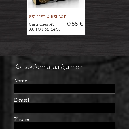
SELLIER & BELLOT
0.56 €
Cartridges .45
AUTO FMJ 14,9g
Kontaktforma jautājumiem:
Name
E-mail
Phone