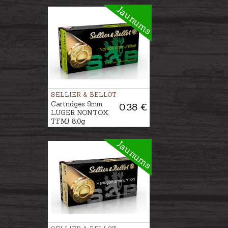
Jaunums
SELLIER & BELLOT
Cartridges 9mm
0.38 €
LUGER NONTOX
TFMJ 8,0g
Jaunums