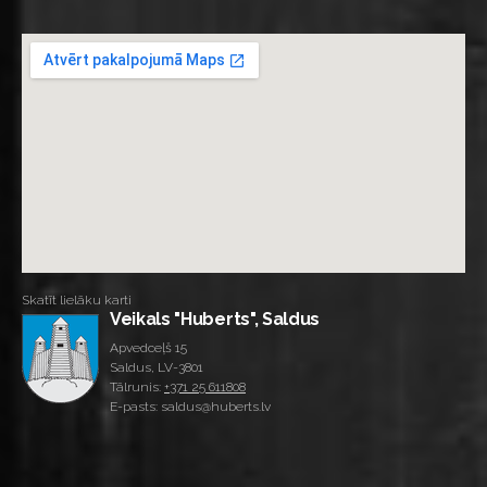
Skatīt lielāku karti
Veikals "Huberts", Saldus
Apvedceļš 15
Saldus, LV-3801
Tālrunis:
+371 25 611808
E-pasts: saldus@huberts.lv