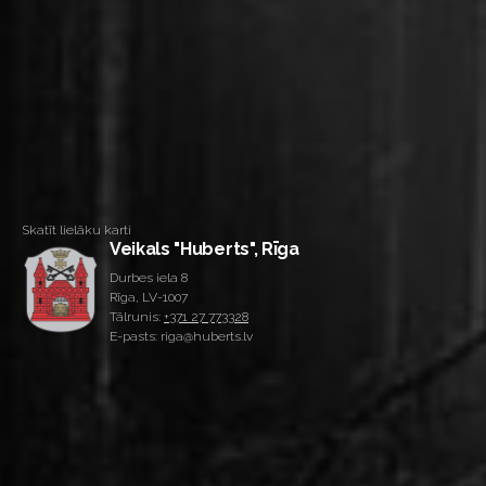
Skatīt lielāku karti
Veikals "Huberts", Rīga
Durbes iela 8
Rīga, LV-1007
Tālrunis:
+371 27 773328
E-pasts: riga@huberts.lv