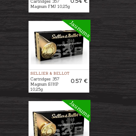
0.54 €
Cartridges .357
Magnum FMJ 10,25g
Jaunums
SELLIER & BELLOT
Cartridges .357
0.57 €
Magnum SJHP
10,25g
Jaunums