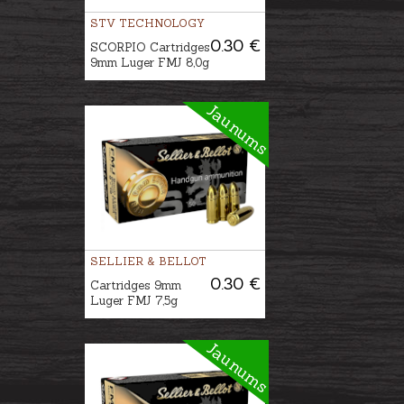
STV TECHNOLOGY
0.30 €
SCORPIO Cartridges
9mm Luger FMJ 8,0g
Jaunums
SELLIER & BELLOT
0.30 €
Cartridges 9mm
Luger FMJ 7,5g
Jaunums