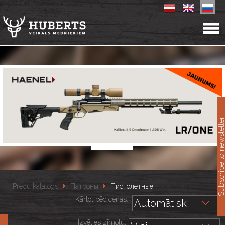
11
Subscribe to newslet
Preču katalogs
Патроны
Пистолетные
Kārtot pēc cenas::
Izvēlies zīmolu: