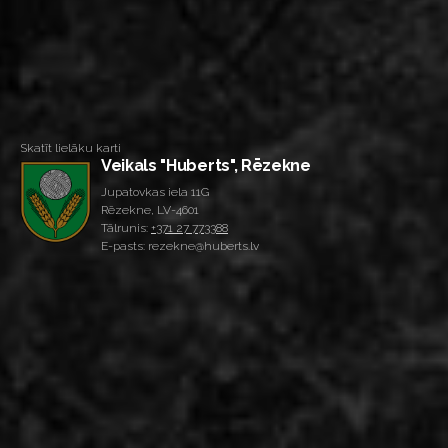
Skatīt lielāku karti
Veikals "Huberts", Rēzekne
Jupatovkas iela 11G
Rēzekne, LV-4601
Tālrunis:
+371 27 773388
E-pasts: rezekne@huberts.lv