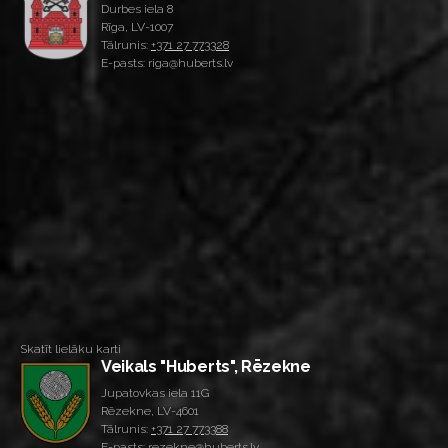
Durbes iela 8
Rīga, LV-1007
Tālrunis:
+371 27 773328
E-pasts: riga@huberts.lv
Skatīt lielāku karti
Veikals "Huberts", Rēzekne
Jupatovkas iela 11G
Rēzekne, LV-4601
Tālrunis:
+371 27 773388
E-pasts: rezekne@huberts.lv