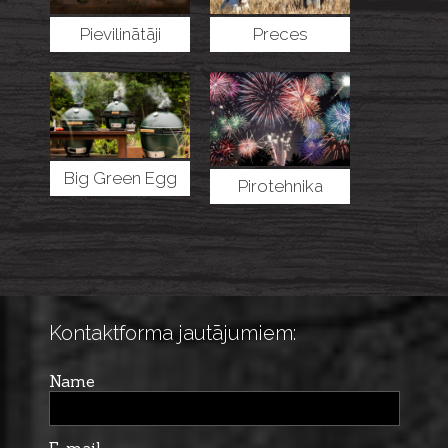
Pievilinātāji
Preces
dzīvniekiem
Big Green Egg
Pirotehnika
Kontaktforma jautājumiem:
Name