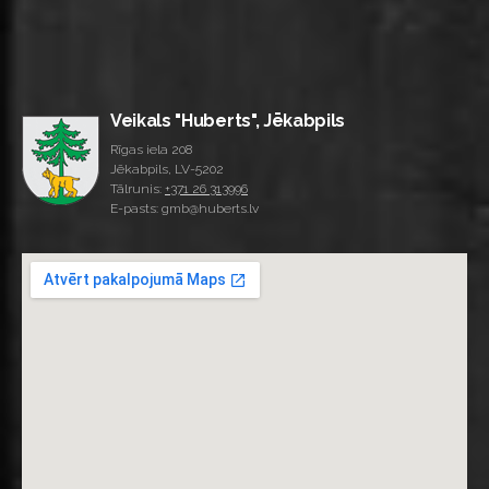
Veikals "Huberts", Jēkabpils
Rīgas iela 208
Jēkabpils, LV-5202
Tālrunis:
+371 26 313996
E-pasts: gmb@huberts.lv