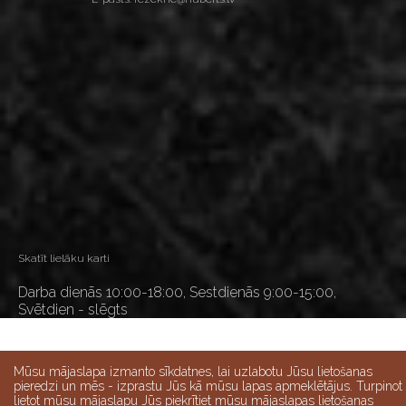
Skatīt lielāku karti
Darba dienās 10:00-18:00, Sestdienās 9:00-15:00,
Svētdien - slēgts
Mūsu mājaslapa izmanto sīkdatnes, lai uzlabotu Jūsu lietošanas
pieredzi un mēs - izprastu Jūs kā mūsu lapas apmeklētājus. Turpinot
lietot mūsu mājaslapu Jūs piekrītiet mūsu mājaslapas lietošanas