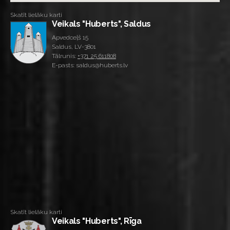
Skatīt lielāku karti
Veikals "Huberts", Saldus
Apvedceļš 15
Saldus, LV-3801
Tālrunis:
+371 25 611808
E-pasts: saldus@huberts.lv
Skatīt lielāku karti
Veikals "Huberts", Rīga