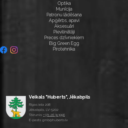
Optika
Munīcija
Patronu lādēšana
Apģērbs, apavi
Aksesuāri
Pievilinātāji
Preces dzīvniekiem
Big Green Egg
Pirotehnika
Veikals "Huberts", Jēkabpils
Rīgas iela 208
Jēkabpils, LV-5202
Tālrunis:
+371 26 313996
E-pasts: gmb@huberts.lv