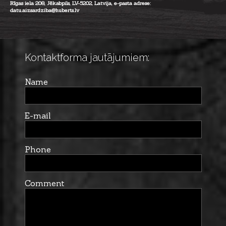
Rīgas iela 208, Jēkabpils, LV-5202, Latvija, e-pasta adrese:
datu.aizsardziba@huberts.lv
Kontaktforma jautājumiem:
Name
E-mail
Phone
Comment