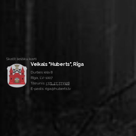
Skatīt lielāku karti
Veikals "Huberts", Rīga
Durbes iela 8
Rīga, LV-1007
Tālrunis:
+371 27 773328
E-pasts: riga@huberts.lv