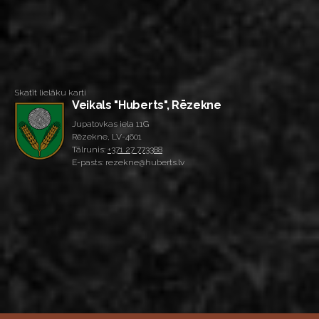
Skatīt lielāku karti
Veikals "Huberts", Rēzekne
Jupatovkas iela 11G
Rēzekne, LV-4601
Tālrunis:
+371 27 773388
E-pasts: rezekne@huberts.lv