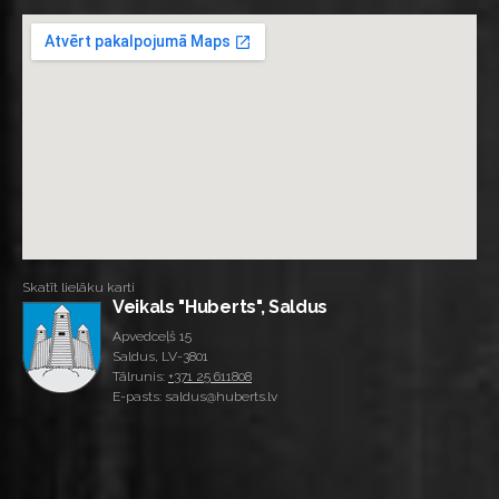
Skatīt lielāku karti
Veikals "Huberts", Saldus
Apvedceļš 15
Saldus, LV-3801
Tālrunis:
+371 25 611808
E-pasts: saldus@huberts.lv