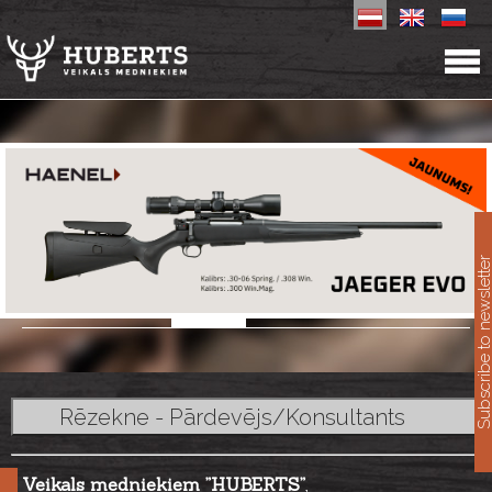
11
Subscribe to newslet
Rēzekne - Pārdevējs/Konsultants
Veikals medniekiem ”HUBERTS”
,