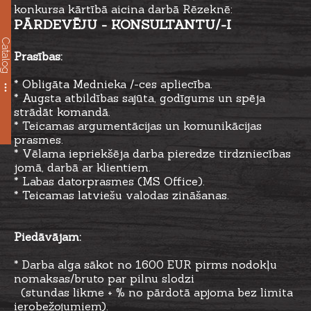
konkursa kārtībā aicina darbā Rēzeknē:
PĀRDEVĒJU - KONSULTANTU/-I
Catalog
Prasības:
* Obligāta Mednieka /-ces apliecība.
* Augsta atbildības sajūta, godīgums un spēja
strādāt komandā.
* Teicamas argumentācijas un komunikācijas
prasmes.​​
* Vēlama iepriekšēja darba pieredze tirdzniecības
jomā, darbā ar klientiem.
* Labas datorprasmes (MS Office).
* Teicamas latviešu valodas zināšanas.
Piedāvājam:
* Darba alga sākot no 1600 EUR pirms nodokļu
nomaksas/bruto par pilnu slodzi
(stundas likme + % no pārdotā apjoma bez limita
ierobežojumiem).