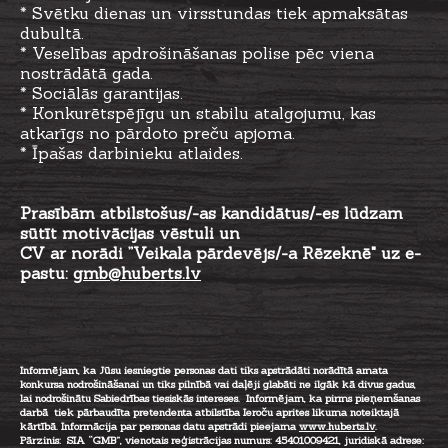
* Svētku dienas un virsstundas tiek apmaksātas
dubultā.
* Veselības apdrošināšanas polise pēc viena
nostrādātā gada.
* Sociālās garantijas.
* Konkurētspējīgu un stabilu atalgojumu, kas
atkarīgs no pārdoto preču apjoma.
* Īpašas darbinieku atlaides.
Prasībām atbilstošus/-as kandidātus/-es lūdzam
sūtīt motivācijas vēstuli un
CV ar norādi ”Veikala pārdevējs/-a Rēzeknē" uz e-
pastu:
gmb@huberts.lv
Informējam, ka Jūsu iesniegtie personas dati tiks apstrādāti norādītā amata
konkursa nodrošināšanai un tiks pilnībā vai daļēji glabāti ne ilgāk kā divus gadus,
lai nodrošinātu Sabiedrības tiesiskās intereses. Informējam, ka pirms pieņemšanas
darbā tiek pārbaudīta pretendenta atbilstība Ieroču aprites likuma noteiktajā
kārtībā. Informācija par personas datu apstrādi pieejama
www.huberts.lv
.
Pārzinis: SIA “GMB”, vienotais reģistrācijas numurs: 45401009421, juridiskā adrese: