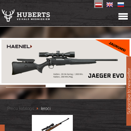
11
Subscribe to newslet
Preču katalogs
Ieroči