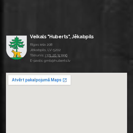
Veikals "Huberts", Jēkabpils
Rīgas iela 208
Jēkabpils, LV-5202
Tālrunis:
+371 26 313996
E-pasts: gmb@huberts.lv