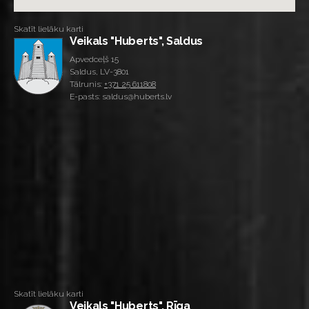
Skatīt lielāku karti
Veikals "Huberts", Saldus
Apvedceļš 15
Saldus, LV-3801
Tālrunis:
+371 25 611808
E-pasts: saldus@huberts.lv
Skatīt lielāku karti
Veikals "Huberts", Rīga