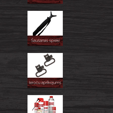
Šaušanas spieķi
Ieroču aprīkojums