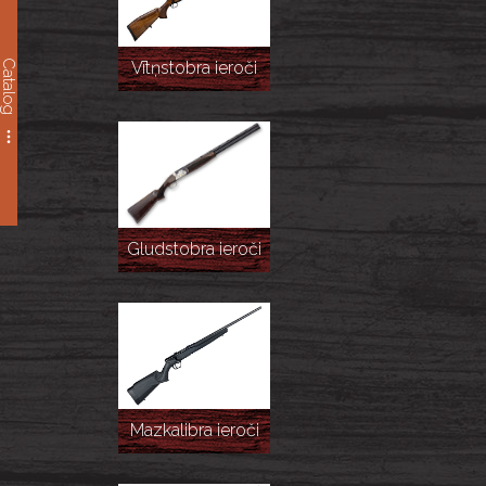
Catalog
Vītņstobra ieroči
Gludstobra ieroči
Mazkalibra ieroči