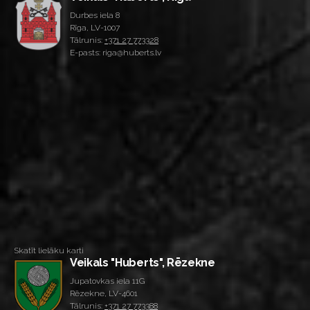
Durbes iela 8
Rīga, LV-1007
Tālrunis:
+371 27 773328
E-pasts: riga@huberts.lv
Skatīt lielāku karti
Veikals "Huberts", Rēzekne
Jupatovkas iela 11G
Rēzekne, LV-4601
Tālrunis:
+371 27 773388