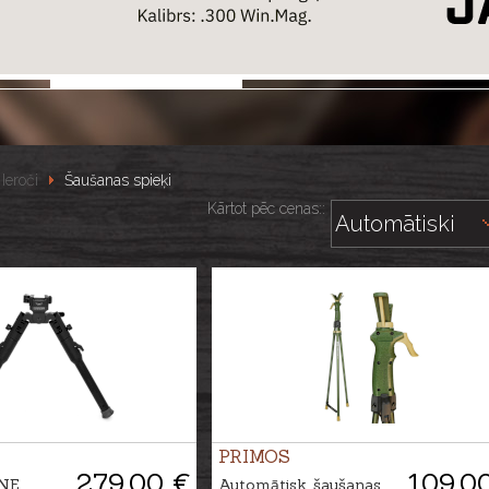
Ieroči
Šaušanas spieķi
Kārtot pēc cenas::
PRIMOS
279.00 €
109.0
INE
Automātisk. šaušanas