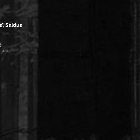
s", Saldus
8
ts.lv