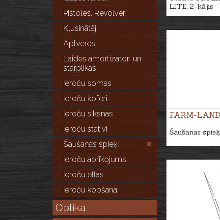
LITE, 2-kājis
Pistoles, Revolveri
Klusinātāji
Aptveres
Laides amortizatori un
starplikas
Ieroču somas
Ieroču koferi
Ieroču siksnas
FARM-LAN
Ieroču statīvi
Šaušanas spieķ
Šaušanas spieķi
Ieroču aprīkojums
Ieroču eļļas
Ieroču kopšana
Optika