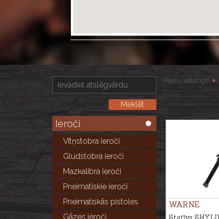
Preču katalogs
Ieroči
Vītņstobra ieroči
Gludstobra ieroči
Mazkalibra ieroči
Pneimatiskie ieroči
Pneimatiskās pistoles
WARNE
Gāzes ieroči
Statīvs SKYL