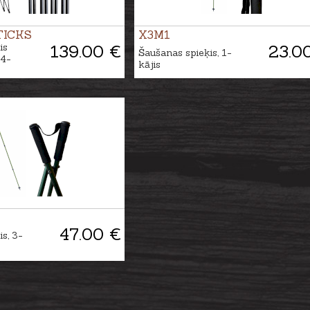
TICKS
X3M1
is
139.00 €
23.0
Šaušanas spieķis, 1-
4-
kājis
47.00 €
s, 3-