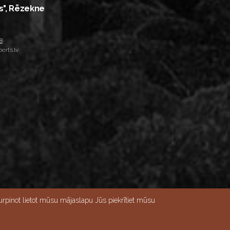
s", Rēzekne
8
erts.lv
rpinot lietot mūsu mājaslapu Jūs piekrītiet mūsu