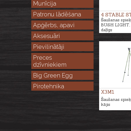
Munīcija
Patronu lādēšana
4 STABLE S
Šaušanas spieķ
Apģērbs, apavi
BUSH LIGHT, 
daļīgs
Aksesuāri
Pievilinātāji
Preces
dzīvniekiem
Big Green Egg
Pirotehnika
X3M1
Šaušanas spieķi
kājis