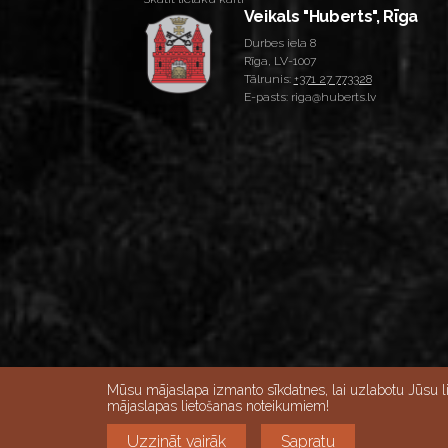
Veikals "Huberts", Rīga
Durbes iela 8
Rīga, LV-1007
Tālrunis:
+371 27 773328
E-pasts: riga@huberts.lv
Skatīt lielāku karti
Mūsu mājaslapa izmanto sīkdatnes, lai uzlabotu Jūsu l
mājaslapas lietošanas noteikumiem!
Darba dienās 10:00-18:00, Sestdienās 9:00-
Uzzināt vairāk
Sapratu