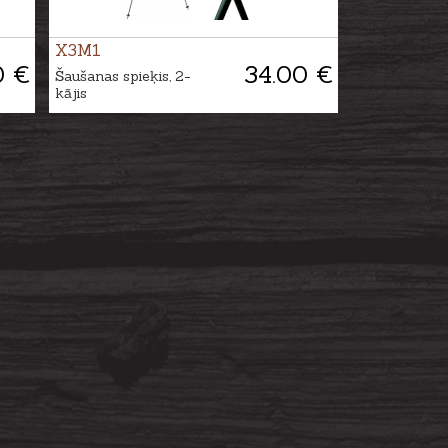
X3M1
0 €
34.00 €
Šaušanas spieķis, 2-
kājis