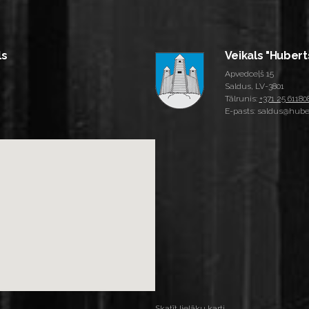
ls
Veikals "Hubert
Apvedceļš 15
Saldus, LV-3801
Tālrunis:
+371 25 61180
E-pasts: saldus@huber
Skatīt lielāku karti