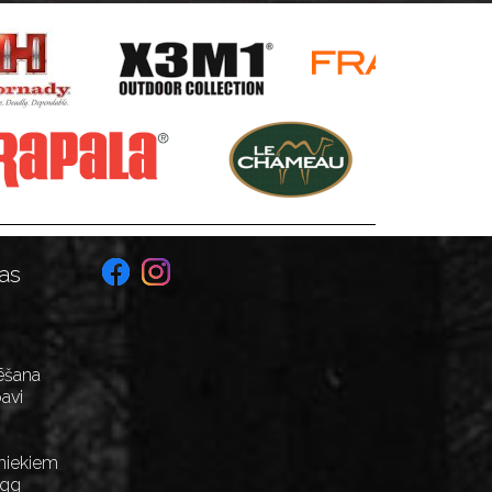
as
ēšana
avi
niekiem
Egg