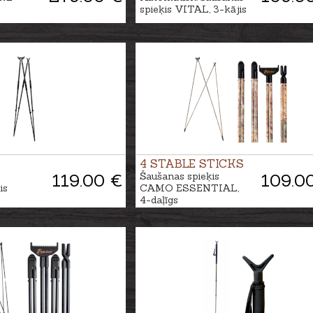
spieķis VITAL, 3-kājis
D
4 STABLE STICKS
119.00 €
Šaušanas spieķis
109.0
is
CAMO ESSENTIAL,
4-daļīgs