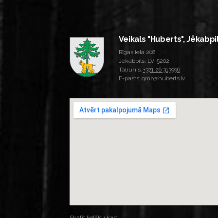
Veikals "Huberts", Jēkabpi
Rīgas iela 208
Jēkabpils, LV-5202
Tālrunis:
+371 26 313996
E-pasts: gmb@huberts.lv
Skatīt lielāku karti