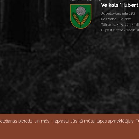
Veikals "Hubert
Jupatovkas iela 11G
Rēzekne, LV-4601
Tālrunis:
+371 27 77338
E-pasts: rezekne@hub
Skatīt lielāku karti
ietošanas pieredzi un mēs - izprastu Jūs kā mūsu lapas apmeklētājus. Tu
15:00, Svētdien - slēgts