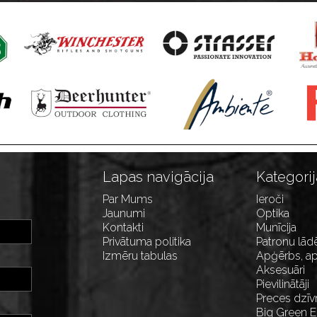
Lapas navigācija
Kategorij
Par Mums
Ieroči
Jaunumi
Optika
Kontakti
Munīcija
Privātuma politika
Patronu lād
Izmēru tabulas
Apģērbs, ap
Aksesuāri
Pievilinātāji
Preces dzīv
Big Green 