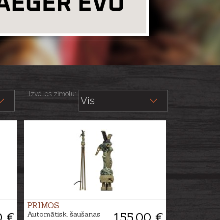
Izvēlies zīmolu:
PRIMOS
0 €
Automātisk. šaušanas
155.00 €