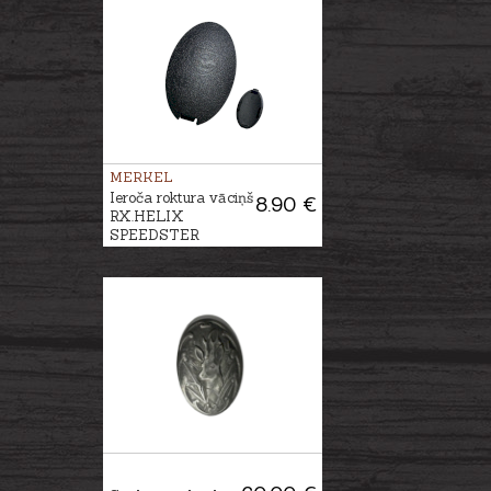
MERKEL
Ieroča roktura vāciņš
8.90 €
RX.HELIX
SPEEDSTER