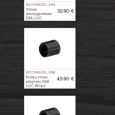
RECKNAGEL ERA
Vītnes
32.90 €
aizsarggredzens
ERA LOC
RECKNAGEL ERA
Stobra vītnes
45.90 €
adapteris ERA
LOC, M14x1