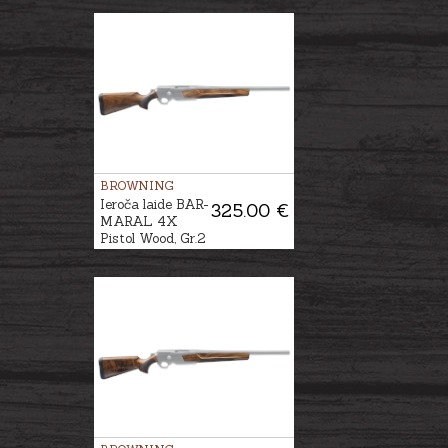
BROWNING
Ieroča laide BAR-
325.00 €
MARAL 4X
Pistol Wood, Gr.2