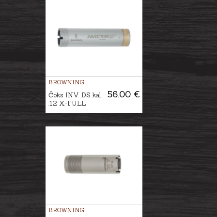
BROWNING
56.00 €
Čoks INV. DS kal.
.12 X-FULL
BROWNING