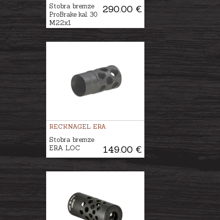
Stobra bremze
290.00 €
ProBrake kal. 30
M22x1
RECKNAGEL ERA
Stobra bremze
ERA LOC
149.00 €