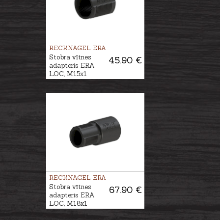
RECKNAGEL ERA
Stobra vītnes
45.90 €
adapteris ERA
LOC, M15x1
RECKNAGEL ERA
Stobra vītnes
67.90 €
adapteris ERA
LOC, M18x1