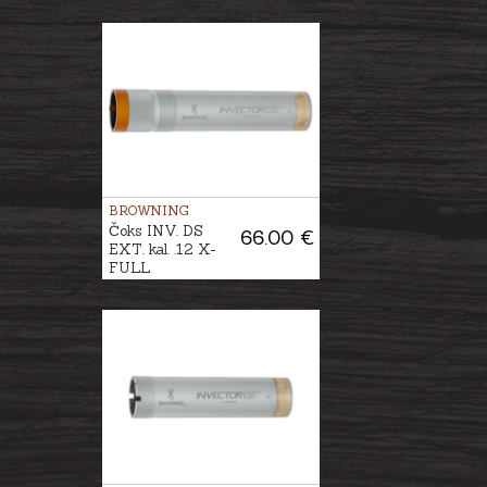
BROWNING
Čoks INV. DS
66.00 €
EXT. kal. .12 X-
FULL