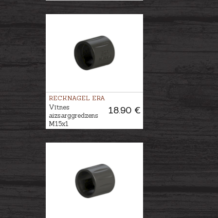
RECKNAGEL ERA
Vītnes
18.90 €
aizsarggredzens
M15x1