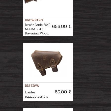
BROWNING
Ieroča laide BAR-
655.00 €
MARAL 4X
Bavarian Wood,
Gr.3
RISERVA
69.00 €
Laides
paaugstinātājs