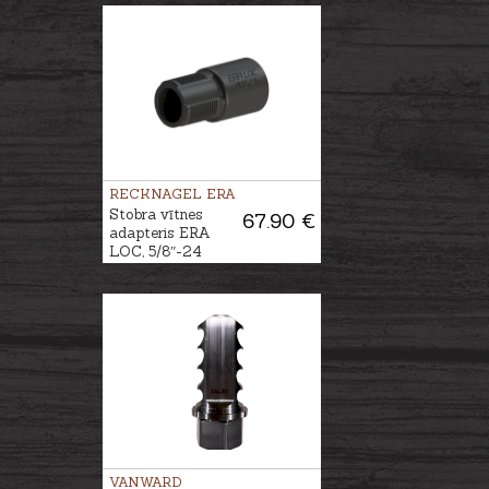
RECKNAGEL ERA
Stobra vītnes
67.90 €
adapteris ERA
LOC, 5/8″-24
UNEF
VANWARD