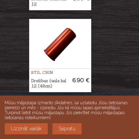
.12
STIL CRIN
6.90 €
Drošības čaula kal.
.12 (48cm)
Mūsu mājaslapa izmanto sīkdatnes, lai uzlabotu Jūsu lietošanas
pieredzi un mēs - izprastu Jūs kā mūsu lapas apmeklētājus.
Turpinot lietot mūsu mājaslapu Jūs piekrītiet mūsu mājaslapas
lietošanas noteikumiem!
Uzzināt vairāk
Sapratu