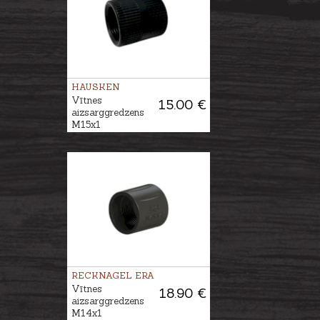
HAUSKEN
Vītnes
15.00 €
aizsarggredzens
M15x1
RECKNAGEL ERA
Vītnes
18.90 €
aizsarggredzens
M14x1