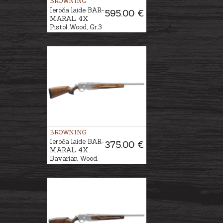
BROWNING
Ieroča laide BAR-
595.00 €
MARAL 4X
Pistol Wood, Gr.3
BROWNING
Ieroča laide BAR-
375.00 €
MARAL 4X
Bavarian Wood,
Gr.2