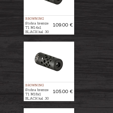
BROWNING
Stobra bremze
109.00 €
T1 M14x1
BLACK kal. .30
BROWNING
Stobra bremze
105.00 €
T1 M18x1
BLACK kal. .30