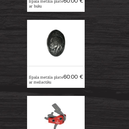
60.00 €
Spala metāla plate
ar buku
60.00 €
Spala metāla plate
ar mežacūku