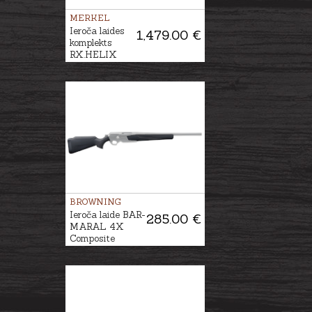
MERKEL
Ieroča laides
1,479.00 €
komplekts
RX.HELIX
SPEEDSTER,
Zaļa/Brūna
BROWNING
Ieroča laide BAR-
285.00 €
MARAL 4X
Composite
Black/Black