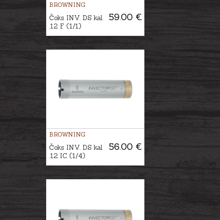
BROWNING
59.00 €
Čoks INV. DS kal.
.12 F (1/1)
BROWNING
56.00 €
Čoks INV. DS kal.
.12 IC (1/4)