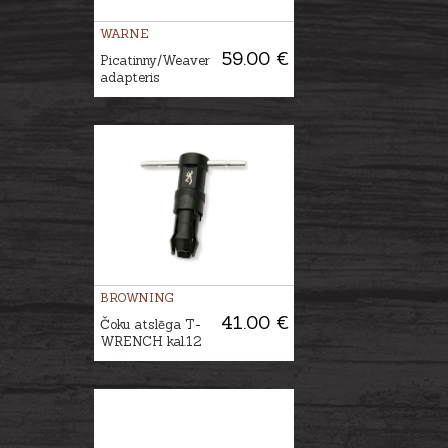
WARNE
59.00 €
Picatinny/Weaver
adapteris
BROWNING
41.00 €
Čoku atslēga T-
WRENCH kal.12