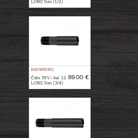
LONG 5cm (1/2)
BROWNING
89.00 €
Čoks INV.+ kal. .12
LONG 5cm (3/4)