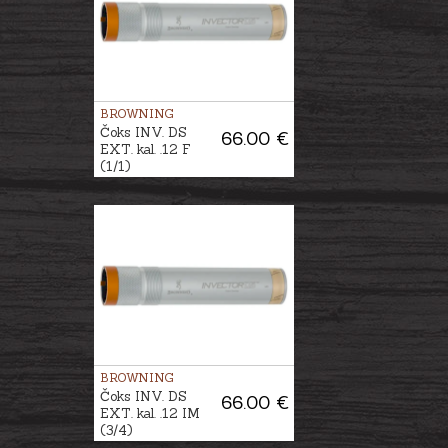
BROWNING
Čoks INV. DS
66.00 €
EXT. kal. .12 F
(1/1)
BROWNING
Čoks INV. DS
66.00 €
EXT. kal. .12 IM
(3/4)