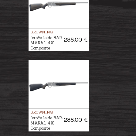
BROWNING
Ieroča laide BAR-
285.00 €
MARAL 4X
Composite
Brown/Black
BROWNING
Ieroča laide BAR-
285.00 €
MARAL 4X
Composite
Black/Brown