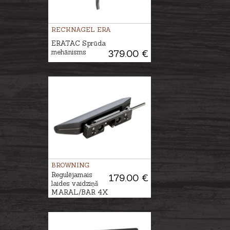
RECKNAGEL ERA
ERATAC Sprūda
mehānisms
379.00 €
BROWNING
Regulējamais
179.00 €
laides vaidziņš
MARAL/BAR 4X