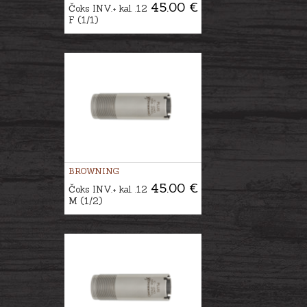
45.00 €
Čoks INV.+ kal. .12
F (1/1)
BROWNING
45.00 €
Čoks INV.+ kal. .12
M (1/2)