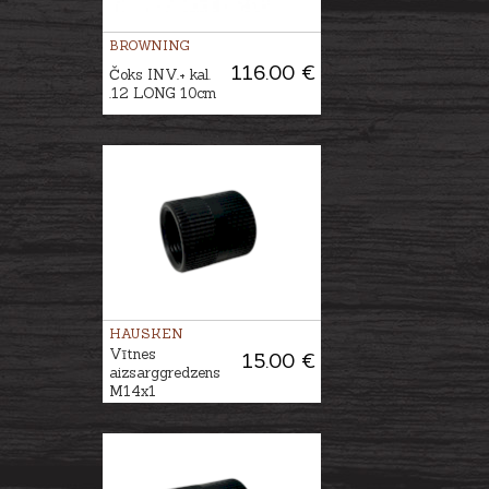
BROWNING
116.00 €
Čoks INV.+ kal.
.12 LONG 10cm
HAUSKEN
Vītnes
15.00 €
aizsarggredzens
M14x1