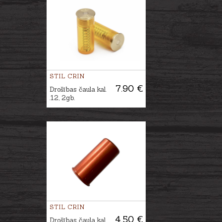
STIL CRIN
7.90 €
Drošības čaula kal.
.12, 2gb.
STIL CRIN
4.50 €
Drošības čaula kal.