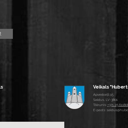
ls
Veikals "Hubert
Apvedceļš 15
Saldus, LV-3801
Tālrunis:
+371 25 61180
E-pasts: saldus@huber