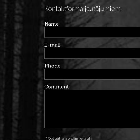
Kontaktforma jautājumiem:
Name
E-mail
Phone
Comment
* Obligāti aizpildāmie lauki