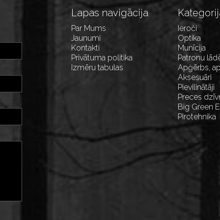
Lapas navigācija
Kategorij
Par Mums
Ieroči
Jaunumi
Optika
Kontakti
Munīcija
Privātuma politika
Patronu lād
Izmēru tabulas
Apģērbs, ap
Aksesuāri
Pievilinātāji
Preces dzīv
Big Green 
Pirotehnika