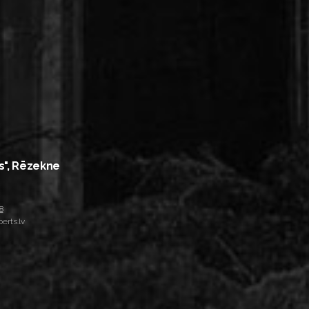
s", Rēzekne
8
erts.lv