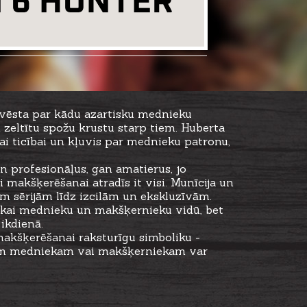
 vēsta par kādu azartisku mednieku
 zeltītu spožu krustu starp tiem. Huberta
gai ticībai un kļuvis par mednieku patronu,
n profesionāļus, gan amatierus, jo
makšķerēšanai atradīs it visi. Munīcija un
m sērijām līdz izcilām un ekskluzīvām.
e tikai mednieku un makšķernieku vidū, bet
ikdienā.
makšķerēšanai raksturīgu simboliku -
dītam medniekam vai makšķerniekam var