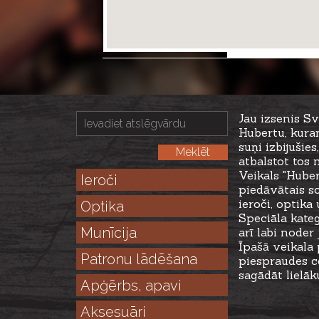
Jau izsenis S
Hubertu, kuram
suņi izbijušie
atbalstot tos 
Veikals "Hube
Ieroči
piedāvātais s
ieroči, optik
Optika
Speciāla kateg
Munīcija
arī labi noder
Īpašā veikala
Patronu lādēšana
piespraudes c
sagādāt lielāk
Apģērbs, apavi
Aksesuāri