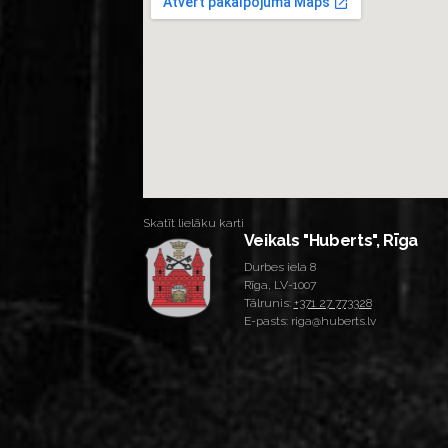
Skatīt lielāku karti
Veikals "Huberts", Rīga
Durbes iela 8
Rīga, LV-1007
Tālrunis:
+371 27 773328
E-pasts: riga@huberts.lv