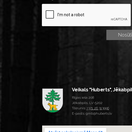
Veikals "Huberts", Jēkabpi
Rīgas iela 208
Jēkabpils, LV-5202
Tālrunis:
+371 26 313996
E-pasts: gmb@huberts.lv