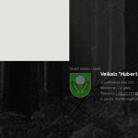
Skatīt lielāku karti
Veikals "Hubert
Jupatovkas iela 11G
Rēzekne, LV-4601
Tālrunis:
+371 27 77338
E-pasts: rezekne@hub