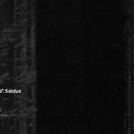
s", Saldus
8
ts.lv