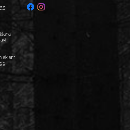
as
ēšana
avi
niekiem
Egg