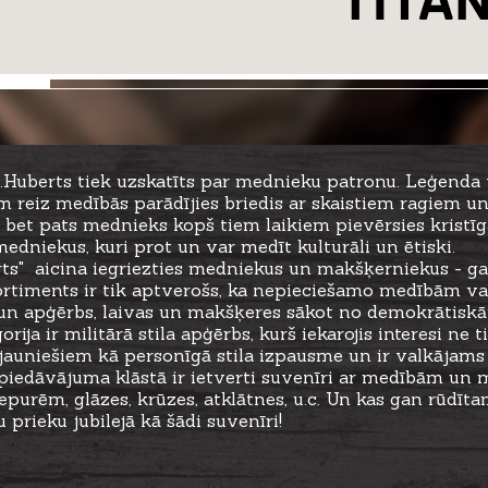
v.Huberts tiek uzskatīts par mednieku patronu. Leģenda
 reiz medībās parādījies briedis ar skaistiem ragiem un
s, bet pats mednieks kopš tiem laikiem pievērsies kristī
medniekus, kuri prot un var medīt kulturāli un ētiski.
rts" aicina iegriezties medniekus un makšķerniekus - ga
ortiments ir tik aptverošs, ka nepieciešamo medībām vai 
a un apģērbs, laivas un makšķeres sākot no demokrātiskā
orija ir militārā stila apģērbs, kurš iekarojis interesi n
 jauniešiem kā personīgā stila izpausme un ir valkājams 
 piedāvājuma klāstā ir ietverti suvenīri ar medībām un 
epurēm, glāzes, krūzes, atklātnes, u.c. Un kas gan rū
u prieku jubilejā kā šādi suvenīri!