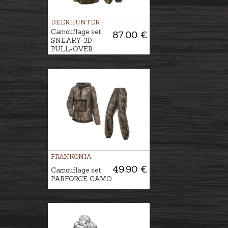
DEERHUNTER
Camouflage set
87.00 €
SNEAKY 3D
PULL-OVER
FRANKONIA
49.90 €
Camouflage set
PARFORCE CAMO