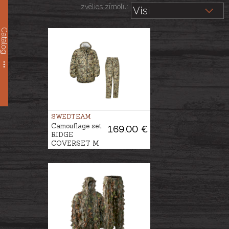
Izvēlies zīmolu:
Catalog
SWEDTEAM
Camouflage set
169.00 €
RIDGE
COVERSET M