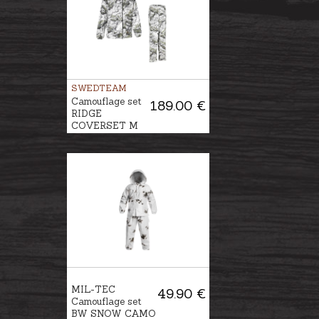
SWEDTEAM
Camouflage set
189.00 €
RIDGE
COVERSET M
MIL-TEC
49.90 €
Camouflage set
BW SNOW CAMO