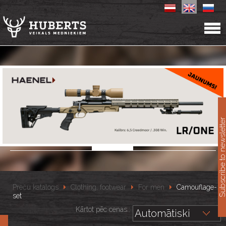
11
Subscribe to newslet
Preču katalogs
Clothing, footwear
For men
Camouflage-
set
Kārtot pēc cenas::