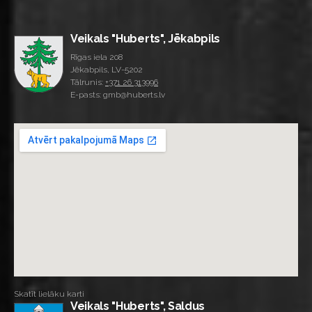
Veikals "Huberts", Jēkabpils
Rīgas iela 208
Jēkabpils, LV-5202
Tālrunis:
+371 26 313996
E-pasts: gmb@huberts.lv
Skatīt lielāku karti
Veikals "Huberts", Saldus