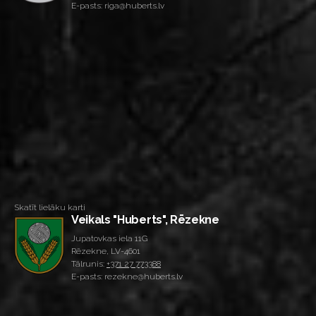
E-pasts: riga@huberts.lv
Skatīt lielāku karti
Veikals "Huberts", Rēzekne
Jupatovkas iela 11G
Rēzekne, LV-4601
Tālrunis:
+371 27 773388
E-pasts: rezekne@huberts.lv