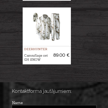
DEERHUNTER
89.00 €
Camouflage set
GH SNOW
Kontaktforma jautājumiem:
Name