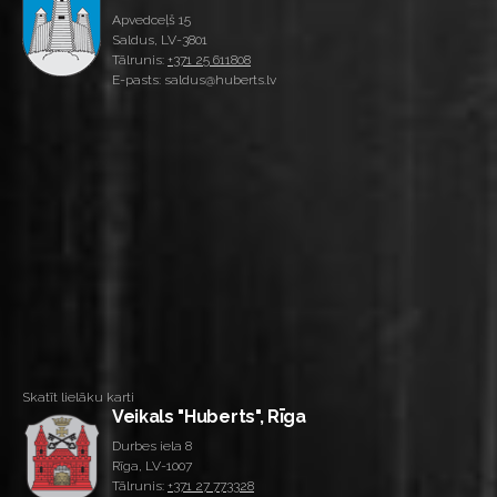
Apvedceļš 15
Saldus, LV-3801
Tālrunis:
+371 25 611808
E-pasts: saldus@huberts.lv
Skatīt lielāku karti
Veikals "Huberts", Rīga
Durbes iela 8
Rīga, LV-1007
Tālrunis:
+371 27 773328