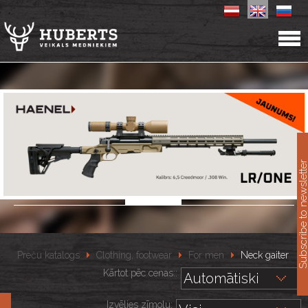
11
Subscribe to newslet
Preču katalogs
Clothing, footwear
For men
Neck gaiter
Kārtot pēc cenas::
Izvēlies zīmolu: