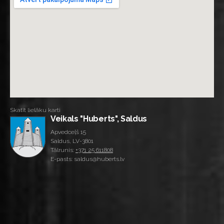
Skatīt lielāku karti
Veikals "Huberts", Saldus
Apvedceļš 15
Saldus, LV-3801
Tālrunis:
+371 25 611808
E-pasts: saldus@huberts.lv