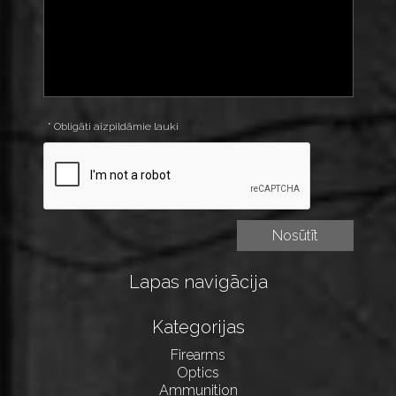
* Obligāti aizpildāmie lauki
Lapas navigācija
Kategorijas
Firearms
Optics
Ammunition