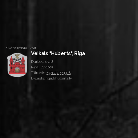
Skatīt lielāku karti
Veikals "Huberts", Rīga
Durbes iela 8
Rīga, LV-1007
Tālrunis:
+371 27 773328
E-pasts: riga@huberts.lv