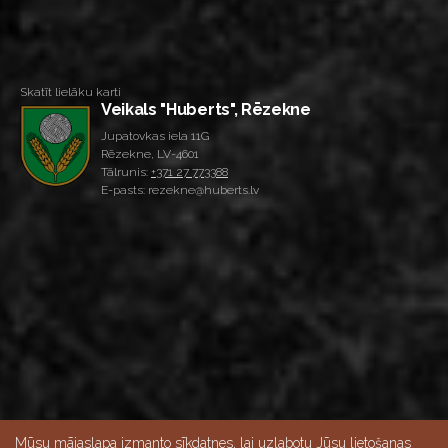
Skatīt lielāku karti
Veikals "Huberts", Rēzekne
Jupatovkas iela 11G
Rēzekne, LV-4601
Tālrunis:
+371 27 773388
E-pasts: rezekne@huberts.lv
Mūsu mājaslapa izmanto sīkdatnes, lai uzlabotu Jūsu lietošanas