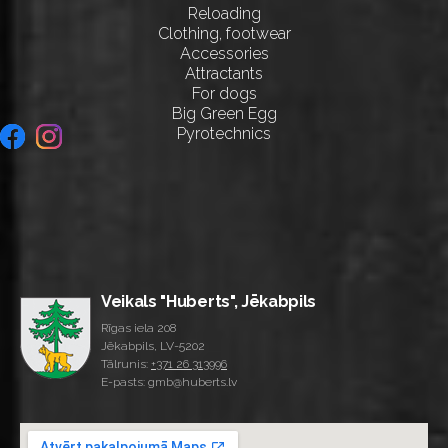
Reloading
Clothing, footwear
Accessories
Attractants
For dogs
Big Green Egg
Pyrotechnics
Veikals "Huberts", Jēkabpils
Rīgas iela 208
Jēkabpils, LV-5202
Tālrunis:
+371 26 313996
E-pasts: gmb@huberts.lv