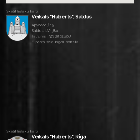
Skatīt lielāku karti
Veikals "Huberts", Saldus
Apvedceļš 15
Saldus, LV-3801
Tālrunis:
+371 25 611808
E-pasts: saldus@huberts.lv
Skatīt lielāku karti
Veikals "Huberts", Rīga