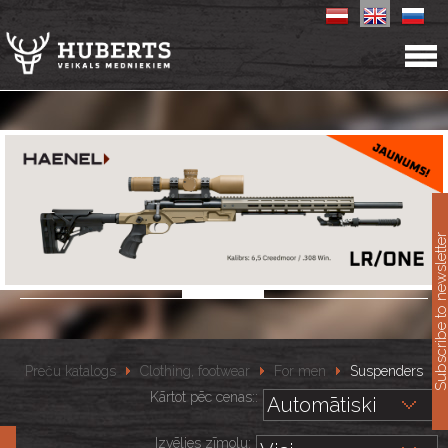
11
Subscribe to newslet
Preču katalogs
Clothing, footwear
For men
Suspenders
Kārtot pēc cenas::
Izvēlies zīmolu: