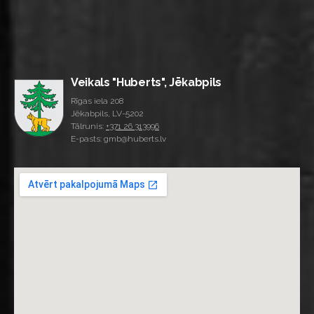
Veikals "Huberts", Jēkabpils
Rīgas iela 208
Jēkabpils, LV-5202
Tālrunis:
+371 26 313996
E-pasts: gmb@huberts.lv