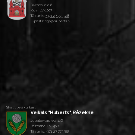
Durbes iela 8
Rīga, LV-1007
Tālrunis:
+371 27 773328
E-pasts: riga@huberts.lv
Skatīt lielāku karti
Veikals "Huberts", Rēzekne
Jupatovkas iela 11G
Rēzekne, LV-4601
Tālrunis:
+371 27 773388