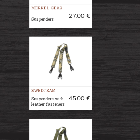
MERKEL GEAR
27.00 €
Suspenders
SWEDTEAM
45.00 €
Suspenders with
leather fasteners