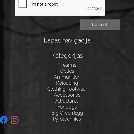
Lapas navigācija
Kategorijas
Firearms
Optics
Ammunition
Reloading
Clothing, footwear
Accessories
Attractants
For dogs
Big Green Egg
Pyrotechnics