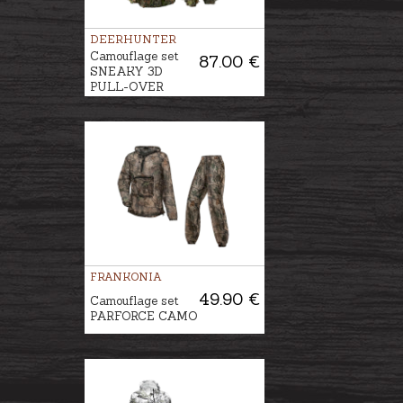
DEERHUNTER
Camouflage set
87.00 €
SNEAKY 3D
PULL-OVER
FRANKONIA
49.90 €
Camouflage set
PARFORCE CAMO