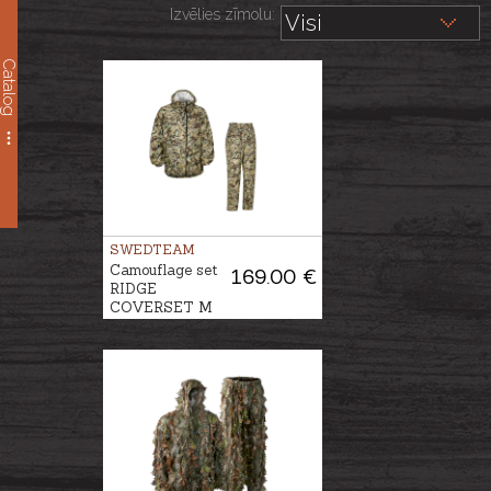
Izvēlies zīmolu:
Catalog
SWEDTEAM
Camouflage set
169.00 €
RIDGE
COVERSET M