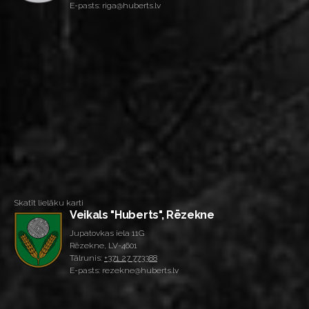
E-pasts: riga@huberts.lv
Skatīt lielāku karti
Veikals "Huberts", Rēzekne
Jupatovkas iela 11G
Rēzekne, LV-4601
Tālrunis:
+371 27 773388
E-pasts: rezekne@huberts.lv