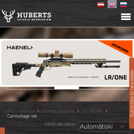
11
Subscribe to newslet
Preču katalogs
Clothing, footwear
For women
Camouflage-set
Kārtot pēc cenas::