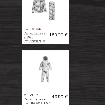
SWEDTEAM
Camouflage set
189.00 €
RIDGE
COVERSET M
MIL-TEC
49.90 €
Camouflage set
BW SNOW CAMO