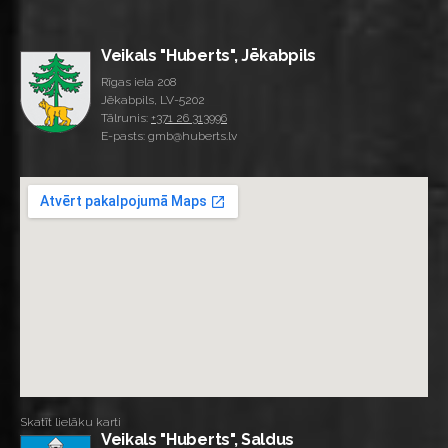
Veikals "Huberts", Jēkabpils
Rīgas iela 208
Jēkabpils, LV-5202
Tālrunis:
+371 26 313996
E-pasts: gmb@huberts.lv
Skatīt lielāku karti
Veikals "Huberts", Saldus