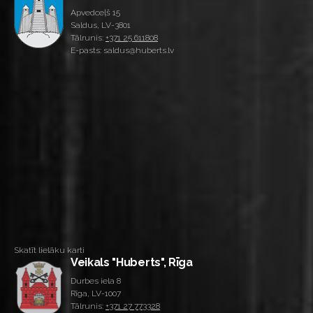
Apvedceļš 15
Saldus, LV-3801
Tālrunis:
+371 25 611808
E-pasts: saldus@huberts.lv
Skatīt lielāku karti
Veikals "Huberts", Rīga
Durbes iela 8
Rīga, LV-1007
Tālrunis:
+371 27 773328