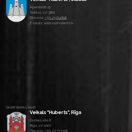
Apvedceļš 15
Saldus, LV-3801
Tālrunis:
+371 25 611808
E-pasts: saldus@huberts.lv
Skatīt lielāku karti
Veikals "Huberts", Rīga
Durbes iela 8
Rīga, LV-1007
Tālrunis:
+371 27 773328