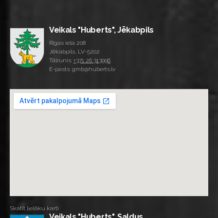
Veikals "Huberts", Jēkabpils
Rīgas iela 208
Jēkabpils, LV-5202
Tālrunis:
+371 26 313996
E-pasts: gmb@huberts.lv
Skatīt lielāku karti
Veikals "Huberts", Saldus