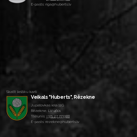
E-pasts: riga@huberts.lv
Skatīt lielāku karti
Veikals "Huberts", Rēzekne
Jupatovkas iela 11G
Rēzekne, LV-4601
Tālrunis:
+371 27 773388
E-pasts: rezekne@huberts.lv