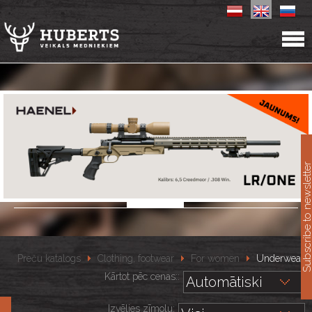
11
Subscribe to newslet
Preču katalogs
Clothing, footwear
For women
Underwear
Kārtot pēc cenas::
Izvēlies zīmolu: