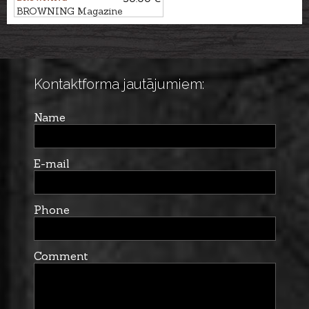
BROWNING Magazine
floorplate BAR/ BAR3/ LG
TR/ STD cal. .30-06
Kontaktforma jautājumiem:
Name
E-mail
Phone
Comment