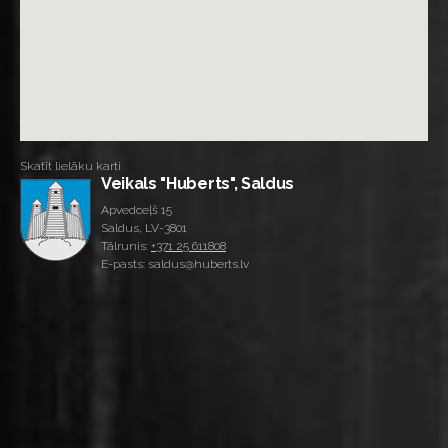
Skatīt lielāku karti
Veikals "Huberts", Saldus
Apvedceļš 15
Saldus, LV-3801
Tālrunis:
+371 25 611808
E-pasts: saldus@huberts.lv