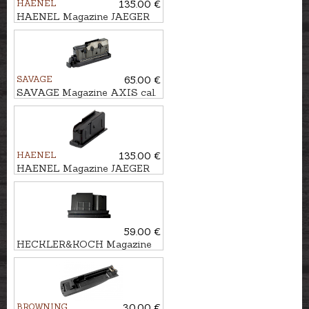
HAENEL
135.00 €
HAENEL Magazine JAEGER
10PRO cal. .308Win., 3 rounds
SAVAGE
65.00 €
SAVAGE Magazine AXIS cal.
.30-06, 4 rounds
HAENEL
135.00 €
HAENEL Magazine JAEGER
10PRO kal. .30-06, 3 rounds
59.00 €
HECKLER&KOCH Magazine
SLB 2000+ kal. .223Rem., 6
rounds
BROWNING
30.00 €