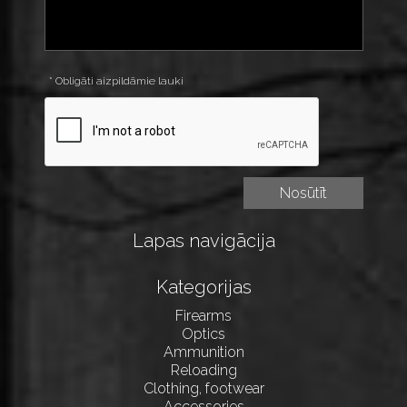
* Obligāti aizpildāmie lauki
Lapas navigācija
Kategorijas
Firearms
Optics
Ammunition
Reloading
Clothing, footwear
Accessories