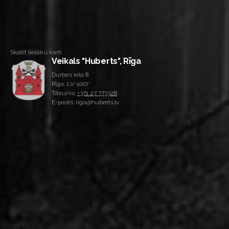
Skatīt lielāku karti
Veikals "Huberts", Rīga
Durbes iela 8
Rīga, LV-1007
Tālrunis:
+371 27 773328
E-pasts: riga@huberts.lv