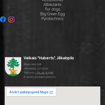
Attractants
For dogs
Big Green Egg
Pyrotechnics
Veikals "Huberts", Jēkabpils
Rīgas iela 208
Jēkabpils, LV-5202
Tālrunis:
+371 26 313996
E-pasts: gmb@huberts.lv