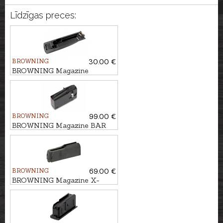
Līdzīgas preces:
BROWNING
30.00 €
BROWNING Magazine
floorplate BAR/ BAR3/ SH
TR/ STD cal. .308Win.
BROWNING
99.00 €
BROWNING Magazine BAR
ST, BAR MK3, SXR, cal.
.308Win., 2 rounds
BROWNING
69.00 €
BROWNING Magazine X-
BOLT cal. 6,5 CM, 4 rounds