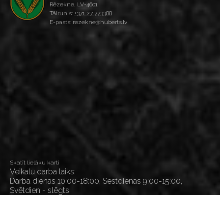
Rēzekne, LV-4601
Tālrunis:
+371 27 773388
E-pasts: rezekne@huberts.lv
Skatīt lielāku karti
Veikalu darba laiks:
Darba dienās 10:00-18:00, Sestdienās 9:00-15:00,
Svētdien - slēgts