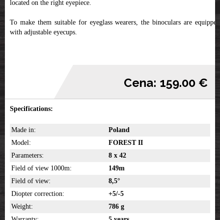
located on the right eyepiece.
To make them suitable for eyeglass wearers, the binoculars are equipped
with adjustable eyecups.
Cena: 159.00 €
Specifications:
Made in:
Poland
Model:
FOREST II
Parameters:
8 x 42
Field of view 1000m:
149m
Field of view:
8,5°
Diopter correction:
+5/-5
Weight:
786 g
Warranty:
5 years