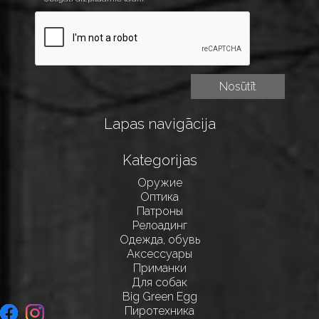
Lapas navigācija
Kategorijas
Оружие
Оптика
Патроны
Релоадинг
Одежда, обувь
Аксессуары
Приманки
Для собак
Big Green Egg
Пиротехника