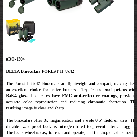
#DO-1304
DELTA Binoculars FOREST II 8x42
The Forest II 8x42 binoculars are lightweight and compact, making them
an excellent choice for active hunters. They feature
roof prisms wit
BaK4 glass
. The lenses have
FMC anti-reflective coatings
, providing
accurate color reproduction and reducing chromatic aberration. The
resulting image is clear and sharp.
The binoculars offer 8x magnification and a wide
8.5° field of view
. Th
durable, waterproof body is
nitrogen-filled
to prevent internal fogging.
The focus wheel is easy to reach and operate, and the diopter adjustment is