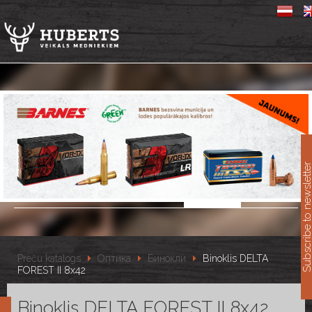
11
Subscribe to newslet
Preču katalogs
Оптика
Бинокли
Binoklis DELTA
FOREST II 8x42
Binoklis DELTA FOREST II 8x42