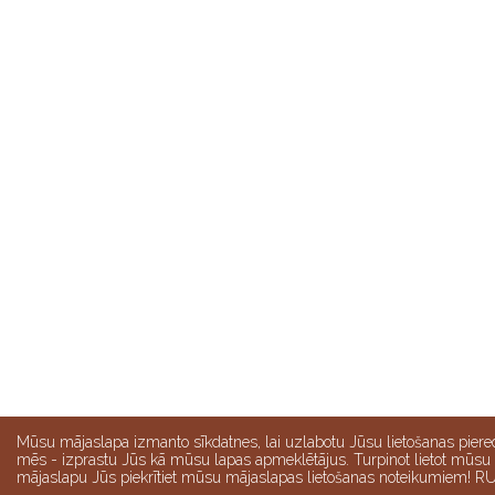
Mūsu mājaslapa izmanto sīkdatnes, lai uzlabotu Jūsu lietošanas piere
mēs - izprastu Jūs kā mūsu lapas apmeklētājus. Turpinot lietot mūsu
mājaslapu Jūs piekrītiet mūsu mājaslapas lietošanas noteikumiem! R