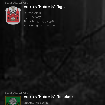
Skatīt lielāku karti
Veikals "Huberts", Rīga
Durbes iela 8
Rīga, LV-1007
Tālrunis:
+371 27 773328
E-pasts: riga@huberts.lv
Skatīt lielāku karti
Veikals "Huberts", Rēzekne
Jupatovkas iela 11G