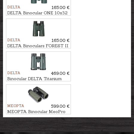
DELTA
165.00 €
DELTA Binocular ONE 10x32
DELTA
165.00 €
DELTA Binoculars FOREST II
8,5x50
DELTA
469.00 €
Binocular DELTA Titanium
HD 10x42
MEOPTA
599.00 €
MEOPTA Binocular MeoPro
AIR 8x42 HD