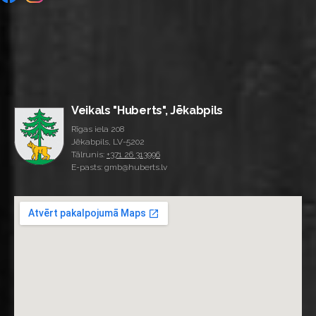
Veikals "Huberts", Jēkabpils
Rīgas iela 208
Jēkabpils, LV-5202
Tālrunis:
+371 26 313996
E-pasts: gmb@huberts.lv