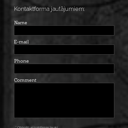
Kontaktforma jautājumiem:
Name
E-mail
Phone
Comment
* Obligāti aizpildāmie lauki