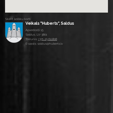
Skatīt lielāku karti
Veikals "Huberts", Saldus
Apvedceļš 15
Saldus, LV-3801
Tālrunis:
+371 25 611808
E-pasts: saldus@huberts.lv