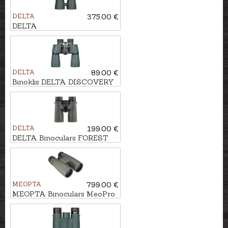
DELTA
375.00 €
DELTA
Binoculars TITANIUM 10x56
ROH
DELTA
89.00 €
Binoklis DELTA DISCOVERY
16x50
DELTA
199.00 €
DELTA Binoculars FOREST
10X42 Gen3
MEOPTA
799.00 €
MEOPTA Binoculars MeoPro
HD Plus 8x56