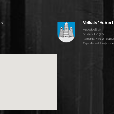
ls
Veikals "Hubert
Apvedceļš 15
Saldus, LV-3801
Tālrunis:
+371 25 61180
E-pasts: saldus@huber