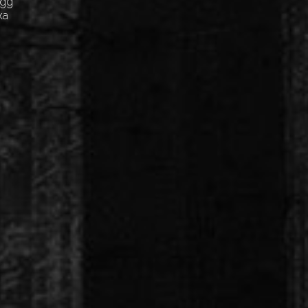
Egg
ка