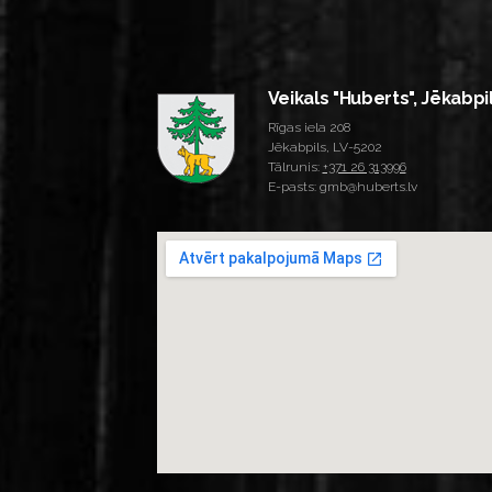
Veikals "Huberts", Jēkabpi
Rīgas iela 208
Jēkabpils, LV-5202
Tālrunis:
+371 26 313996
E-pasts: gmb@huberts.lv