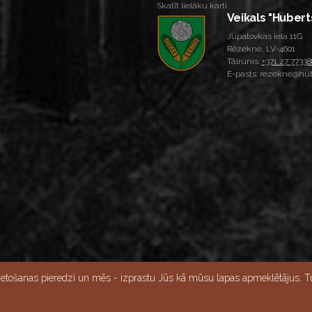
Skatīt lielāku karti
Veikals "Hubert
Jupatovkas iela 11G
Rēzekne, LV-4601
Tālrunis:
+371 27 77338
E-pasts: rezekne@hub
Skatīt lielāku karti
ietošanas pieredzi un mēs - izprastu Jūs kā mūsu lapas apmeklētājus. Tu
15:00, Svētdien - slēgts