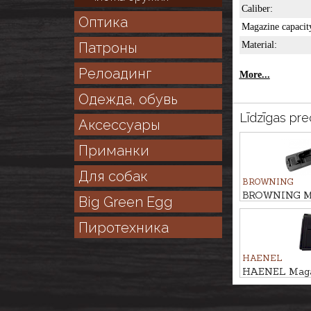
Caliber:
Оптика
Magazine capacit
Патроны
Material:
Релоадинг
More...
Одежда, обувь
Līdzīgas pre
Аксессуары
Приманки
Для собак
BROWNING
BROWNING M
Big Green Egg
floorplate BA
TR/ STD cal. 
Пиротехника
HAENEL
HAENEL Maga
cal. .223Rem.,