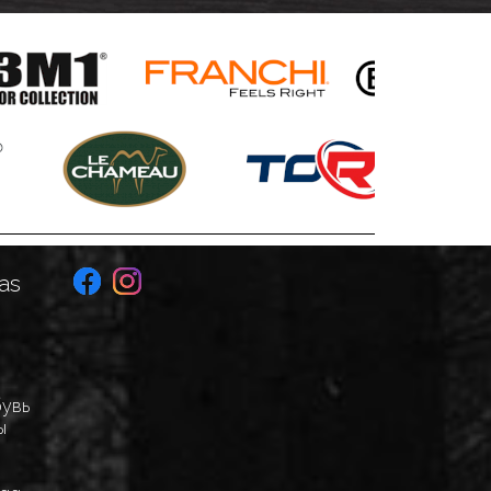
as
бувь
ы