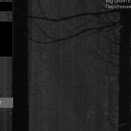
Big Green 
Пиротехни