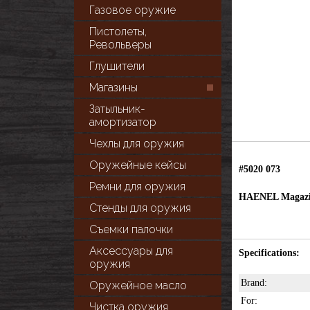
Газовое оружие
Пистолеты,
Револьверы
Глушители
Магазины
Затыльник-
амортизатор
Чехлы для оружия
Оружейные кейсы
#5020 073
Ремни для оружия
HAENEL Magazin
Стенды для оружия
Съемки палочки
Аксессуары для
Specifications:
оружия
Brand:
Оружейное масло
For:
Чистка оружия