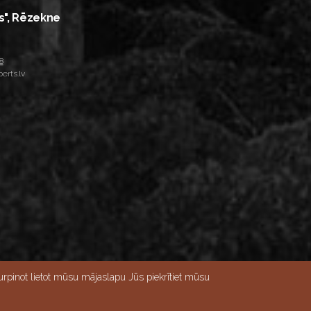
s", Rēzekne
8
erts.lv
rpinot lietot mūsu mājaslapu Jūs piekrītiet mūsu