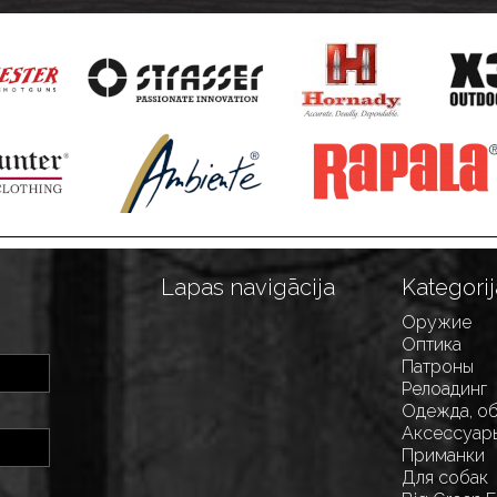
Lapas navigācija
Kategorij
Оружие
Оптика
Патроны
Релоадинг
Одежда, о
Аксессуар
Приманки
Для собак