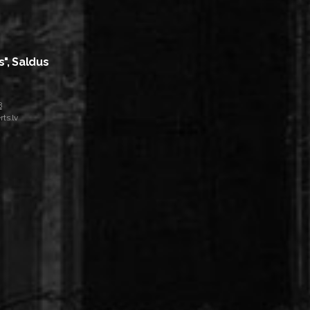
s", Saldus
8
ts.lv