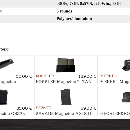
.30-06, 7x64, 8x57IS, .270Win., 8x64
y:
3 rounds
Polymer/aluminium
ces:
30.00 €
ROSSLER
129.00 €
MERKEL
agazine
ROSSLER Magazine TITAN
MERKEL Magazi
R/ BAR3/ LG
6/ SIGNATURE cal. .243Win.,
.223Rem., 6 ro
.30-06
.308Win., 5 rounds
35.00 €
SAVAGE
69.00 €
zine CR223
SAVAGE Magazine AXIS II
HECKLER&KOC
 10 rounds
Precision cal. .308Win., 6,5
SLB 2000+ kal.
Creedmoor, 10 rounds
rounds