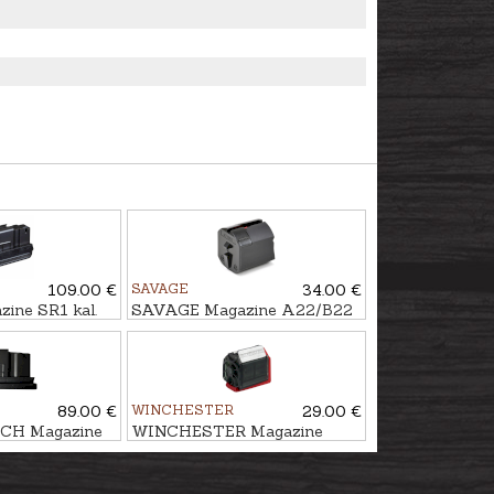
109.00 €
SAVAGE
34.00 €
ne SR1 kal.
SAVAGE Magazine A22/B22
unds
MAG cal. 22WMR, 10 rounds
89.00 €
WINCHESTER
29.00 €
H Magazine
WINCHESTER Magazine
 .308Win., 5
WILDCAT/XPERT Cal. .22LR,
5 rounds