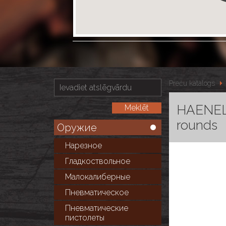
Preču katalogs
HAENEL 
rounds
Оружие
Нарезное
Гладкоствольное
Малокалиберные
Пневматическое
Пневматические
пистолеты