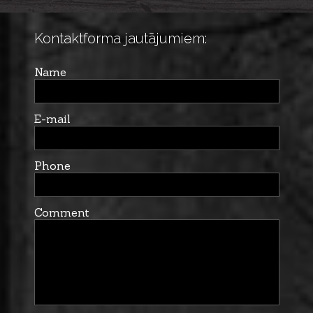
Kontaktforma jautājumiem:
Name
E-mail
Phone
Comment