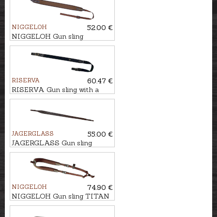
NIGGELOH
52.00 €
NIGGELOH Gun sling
UNIVERSAL QR
RISERVA
60.47 €
RISERVA Gun sling with a
carbon fibre pattern
CORDURA
JAGERGLASS
55.00 €
JAGERGLASS Gun sling
HUNTER LUX - DEER
NIGGELOH
74.90 €
NIGGELOH Gun sling TITAN
II CORDURA