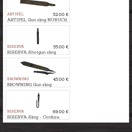
ARTIPEL
52.00 €
ARTIPEL Gun sling NUBUCK,
93cm
RISERVA
55.00 €
RISERVA Shotgun sling
carbon effect
BROWNING
45.00 €
BROWNING Gun sling
STALKER
RISERVA
69.00 €
RISERVA Sling - Cordura,
with embrodery BUCK