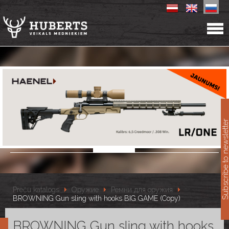
11
Subscribe to newslet
Preču katalogs
Оружие
Ремни для оружия
BROWNING Gun sling with hooks BIG GAME (Copy)
BROWNING Gun sling with hooks