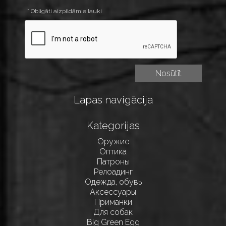
* Obligāti aizpildāmie lauki
Lapas navigācija
Kategorijas
Оружие
Оптика
Патроны
Релоадинг
Одежда, обувь
Аксессуары
Приманки
Для собак
Big Green Egg