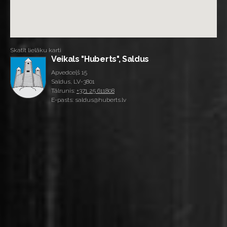
Skatīt lielāku karti
Veikals "Huberts", Saldus
Apvedceļš 15
Saldus, LV-3801
Tālrunis:
+371 25 611808
E-pasts: saldus@huberts.lv