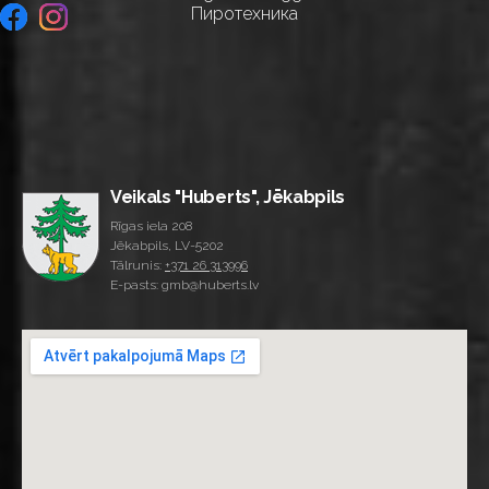
Пиротехника
Veikals "Huberts", Jēkabpils
Rīgas iela 208
Jēkabpils, LV-5202
Tālrunis:
+371 26 313996
E-pasts: gmb@huberts.lv