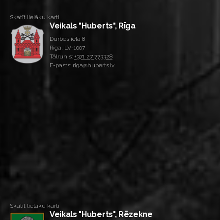
Skatīt lielāku karti
Veikals "Huberts", Rīga
Durbes iela 8
Rīga, LV-1007
Tālrunis:
+371 27 773328
E-pasts: riga@huberts.lv
Skatīt lielāku karti
Veikals "Huberts", Rēzekne