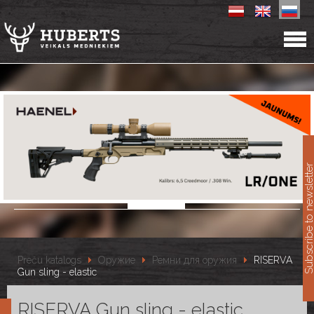
11
Subscribe to newslet
Preču katalogs
Оружие
Ремни для оружия
RISERVA
Gun sling - elastic
RISERVA Gun sling - elastic