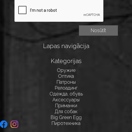
Lapas navigācija
Kategorijas
Оружие
Оптика
Патроны
Релоадинг
Одежда, обувь
Аксессуары
Приманки
Для собак
Big Green Egg
Пиротехника