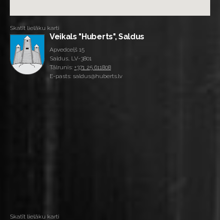
Skatīt lielāku karti
Veikals "Huberts", Saldus
Apvedceļš 15
Saldus, LV-3801
Tālrunis:
+371 25 611808
E-pasts: saldus@huberts.lv
Skatīt lielāku karti