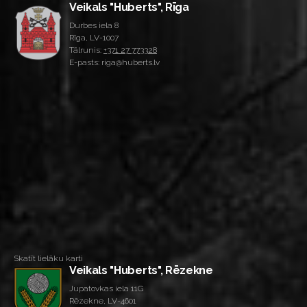
Veikals "Huberts", Rīga
Durbes iela 8
Rīga, LV-1007
Tālrunis:
+371 27 773328
E-pasts: riga@huberts.lv
Skatīt lielāku karti
Veikals "Huberts", Rēzekne
Jupatovkas iela 11G
Rēzekne, LV-4601