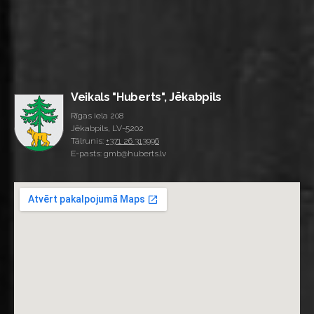
Veikals "Huberts", Jēkabpils
Rīgas iela 208
Jēkabpils, LV-5202
Tālrunis:
+371 26 313996
E-pasts: gmb@huberts.lv