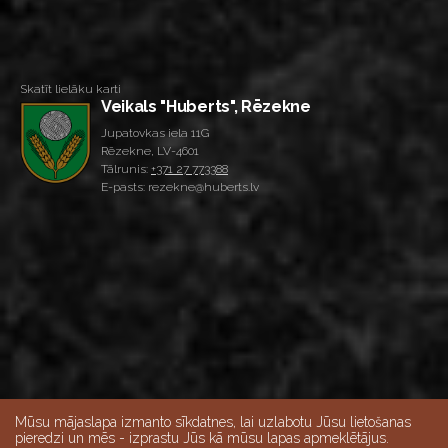
Skatīt lielāku karti
Veikals "Huberts", Rēzekne
Jupatovkas iela 11G
Rēzekne, LV-4601
Tālrunis:
+371 27 773388
E-pasts: rezekne@huberts.lv
Mūsu mājaslapa izmanto sīkdatnes, lai uzlabotu Jūsu lietošanas
pieredzi un mēs - izprastu Jūs kā mūsu lapas apmeklētājus.