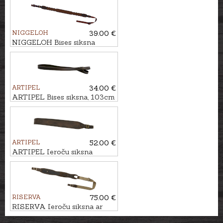
NIGGELOH
39.00 €
NIGGELOH Bises siksna
ARTIPEL
34.00 €
ARTIPEL Bises siksna, 103cm
ARTIPEL
52.00 €
ARTIPEL Ieroču siksna
NUBUCK, 93cm
RISERVA
75.00 €
RISERVA Ieroču siksna ar
nodalījumu munīcijai