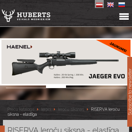
11
Subscribe to newslet
Preču katalogs
Ieroči
Ieroču siksnas
RISERVA Ieroču
siksna - elastīga
RISERVA Ieroču siksna - elastīga