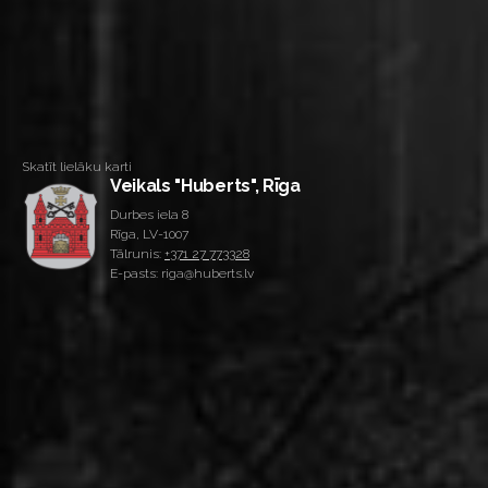
Skatīt lielāku karti
Veikals "Huberts", Rīga
Durbes iela 8
Rīga, LV-1007
Tālrunis:
+371 27 773328
E-pasts: riga@huberts.lv