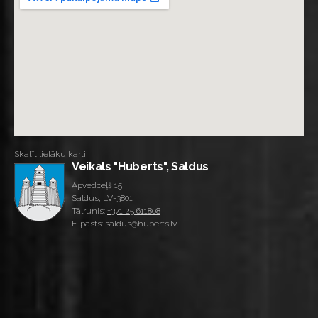
Skatīt lielāku karti
Veikals "Huberts", Saldus
Apvedceļš 15
Saldus, LV-3801
Tālrunis:
+371 25 611808
E-pasts: saldus@huberts.lv