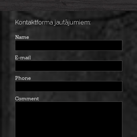
Kontaktforma jautājumiem:
Name
E-mail
Phone
Comment