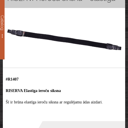
Catalog
#R1407
RISERVA Elastīga ieroču siksna
Šī ir brūna elastīga ieroču siksna ar regulējamu ādas aizdari.