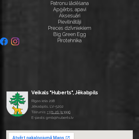
Patronu lādēšana
Apģērbs, apavi
Aksesuāri
Pievilinātāji
Preces dzīvniekiem
Big Green Egg
Pirotehnika
Veikals "Huberts", Jēkabpils
Rīgas iela 208
Jēkabpils, LV-5202
Tālrunis:
+371 26 313996
E-pasts: gmb@huberts.lv