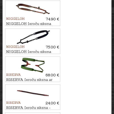
NIGGELOH
74.90 €
NIGGELOH Ieroču siksna
TITAN II CORDURA
NIGGELOH
75.00 €
NIGGELOH Ieroču siksna
TITAN II MELNA
RISERVA
68.00 €
RISERVA Ieroču siksna ar
divām lencēm CORDURA
RISERVA
24.00 €
RISERVA Ieroču siksna -
elastīga