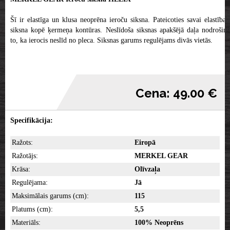
Šī ir elastīga un klusa neoprēna ieroču siksna. Pateicoties savai elastībai,
siksna kopē ķermeņa kontūras. Neslīdoša siksnas apakšējā daļa nodrošina
to, ka ierocis neslīd no pleca. Siksnas garums regulējams divās vietās.
Cena: 49.00 €
Specifikācija:
Ražots:
Eiropā
Ražotājs:
MERKEL GEAR
Krāsa:
Olīvzaļa
Regulējama:
Jā
Maksimālais garums (cm):
115
Platums (cm):
5,5
Materiāls:
100% Neoprēns