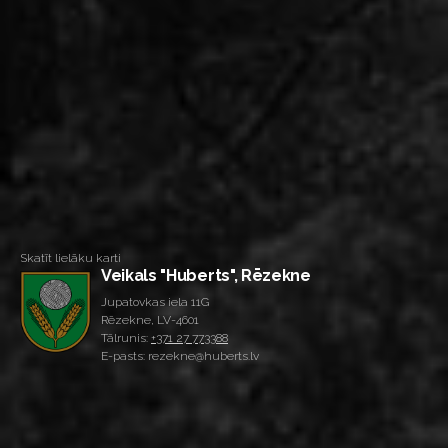
Skatīt lielāku karti
Veikals "Huberts", Rēzekne
Jupatovkas iela 11G
Rēzekne, LV-4601
Tālrunis:
+371 27 773388
E-pasts: rezekne@huberts.lv