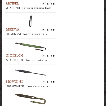
ARTIPEL
59.00 €
ARTIPEL Ieroču siksna bez
sprādzes 103cm
RISERVA
69.00 €
RISERVA Ieroča siksna -
regulējama, dabīgā Cordura,
melna
NIGGELOH
39.00 €
NIGGELOH Ieroču siksna
UNIVERSAL
BROWNING
39.00 €
BROWNING Ieroču siksna