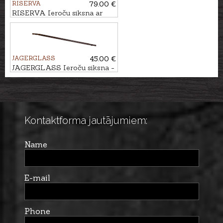
RISERVA
79.00 €
RISERVA Ieroču siksna ar
caurumu
JAGERGLASS
45.00 €
JAGERGLASS Ieroču siksna -
regulējama
Kontaktforma jautājumiem:
Name
E-mail
Phone