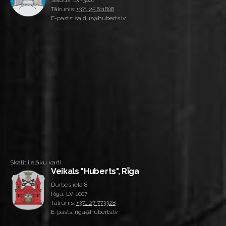
Saldus, LV-3801
Tālrunis:
+371 25 611808
E-pasts: saldus@huberts.lv
Skatīt lielāku karti
Veikals "Huberts", Rīga
Durbes iela 8
Rīga, LV-1007
Tālrunis:
+371 27 773328
E-pasts: riga@huberts.lv