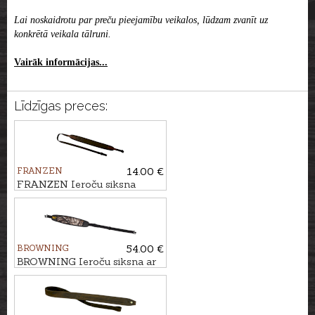
Lai noskaidrotu par preču pieejamību veikalos, lūdzam zvanīt uz
konkrētā veikala tālruni.
Vairāk informācijas...
Līdzīgas preces:
FRANZEN
14.00 €
FRANZEN Ieroču siksna
NUBUK 125cm
BROWNING
54.00 €
BROWNING Ieroču siksna ar
āķiem BIG GAME