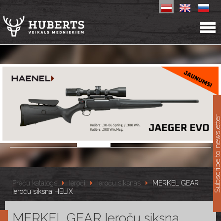
11
Subscribe to newslet
Preču katalogs
Ieroči
Ieroču siksnas
MERKEL GEAR
Ieroču siksna HELIX
MERKEL GEAR Ieroču siksna