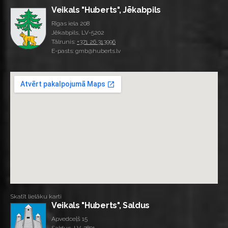
Veikals "Huberts", Jēkabpils
Rīgas iela 208
Jēkabpils, LV-5202
Tālrunis:
+371 26 313996
E-pasts: gmb@huberts.lv
Skatīt lielāku karti
Veikals "Huberts", Saldus
Apvedceļš 15