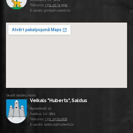
Tālrunis:
+371 26 313996
E-pasts: gmb@huberts.lv
Skatīt lielāku karti
Veikals "Huberts", Saldus
Apvedceļš 15
Saldus, LV-3801
Tālrunis:
+371 25 611808
E-pasts: saldus@huberts.lv