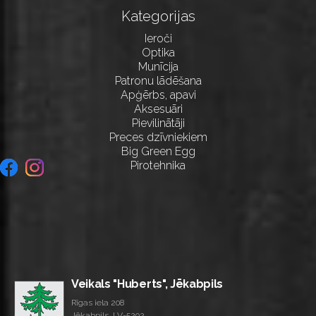
Kategorijas
Ieroči
Optika
Munīcija
Patronu lādēšana
Apģērbs, apavi
Aksesuāri
Pievilinātāji
Preces dzīvniekiem
Big Green Egg
Pirotehnika
Veikals "Huberts", Jēkabpils
Rīgas iela 208
Jēkabpils, LV-5202