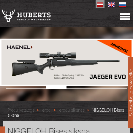
11
Subscribe to newslet
Preču katalogs
Ieroči
Ieroču siksnas
NIGGELOH Bises
siksna
NIGGELOH Bises siksna