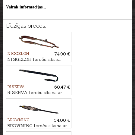
Vairāk informācijas...
Līdzīgas preces:
NIGGELOH
74.90 €
NIGGELOH Ieroču siksna
TITAN II CORDURA
RISERVA
60.47 €
RISERVA Ieroču siksna ar
oglekļa šķiedras rakstu
CORDURA
BROWNING
54.00 €
BROWNING Ieroču siksna ar
āķiem BIG GAME