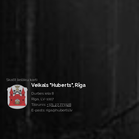
Skatīt lielāku karti
Veikals "Huberts", Rīga
Durbes iela 8
Rīga, LV-1007
Tālrunis:
+371 27 773328
E-pasts: riga@huberts.lv