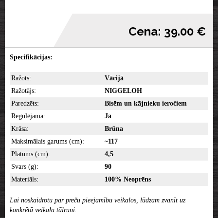
Cena: 39.00 €
Specifikācijas:
Ražots:
Vācijā
Ražotājs:
NIGGELOH
Paredzēts:
Bisēm un kājnieku ieročiem
Regulējama:
Jā
Krāsa:
Brūna
Maksimālais garums (cm):
~117
Platums (cm):
4,5
Svars (g):
90
Materiāls:
100% Neoprēns
Lai noskaidrotu par preču pieejamību veikalos, lūdzam zvanīt uz
konkrētā veikala tālruni.