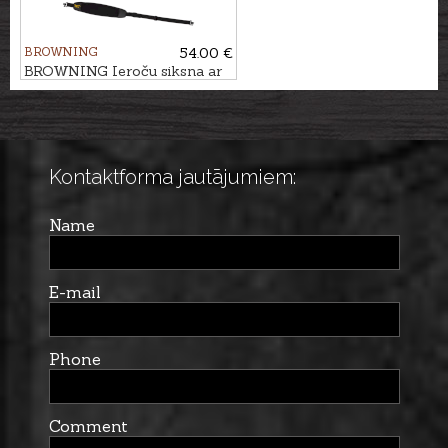
BROWNING
54.00 €
BROWNING Ieroču siksna ar
āķiem BIG GAME
Kontaktforma jautājumiem:
Name
E-mail
Phone
Comment