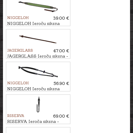
NIGGELOH
39.00 €
NIGGELOH Ieroču siksna
UNIVERSAL
JAGERGLASS
47.00 €
JAGERGLASS Ieroču siksna -
regulējama
NIGGELOH
56.90 €
NIGGELOH Ieroču siksna
BACKPACK
RISERVA
69.00 €
RISERVA Ieroča siksna -
regulējama, dabīgā Cordura,
melna