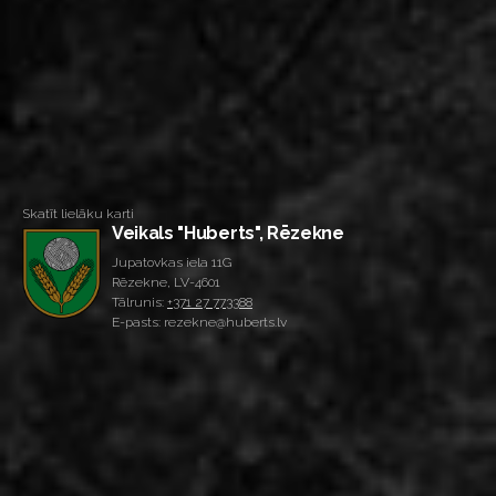
Skatīt lielāku karti
Veikals "Huberts", Rēzekne
Jupatovkas iela 11G
Rēzekne, LV-4601
Tālrunis:
+371 27 773388
E-pasts: rezekne@huberts.lv