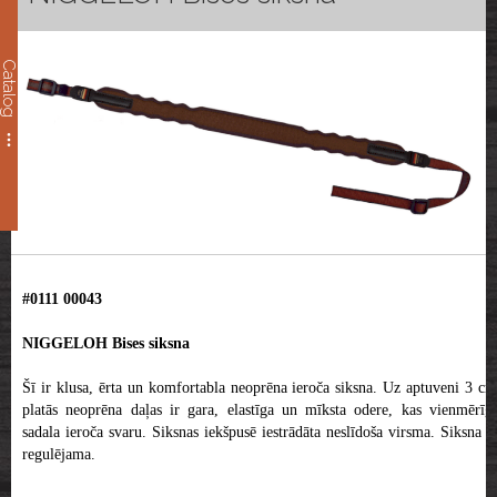
Catalog
#0111 00043
NIGGELOH Bises siksna
Šī ir klusa, ērta un komfortabla neoprēna ieroča siksna. Uz aptuveni 3 cm
platās neoprēna daļas ir gara, elastīga un mīksta odere, kas vienmērīgi
sadala ieroča svaru. Siksnas iekšpusē iestrādāta neslīdoša virsma. Siksna ir
regulējama.