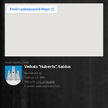
Skatīt lielāku karti
Veikals "Huberts", Saldus
Apvedceļš 15
Saldus, LV-3801
Tālrunis:
+371 25 611808
E-pasts: saldus@huberts.lv