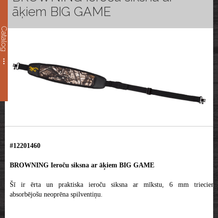
āķiem BIG GAME
Catalog
#12201460
BROWNING Ieroču siksna ar āķiem BIG GAME
Šī ir ērta un praktiska ieroču siksna ar mīkstu, 6 mm triecienu
absorbējošu neoprēna spilventiņu.