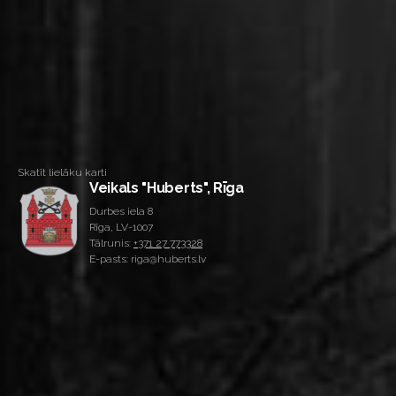
Skatīt lielāku karti
Veikals "Huberts", Rīga
Durbes iela 8
Rīga, LV-1007
Tālrunis:
+371 27 773328
E-pasts: riga@huberts.lv