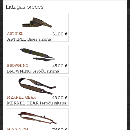
Līdzīgas preces:
ARTIPEL
31.00 €
ARTIPEL Bises siksna
NUBUCK, 102cm
BROWNING
45.00 €
BROWNING Ieroču siksna
STALKER
MERKEL GEAR
49.00 €
MERKEL GEAR Ieroču siksna
HELIX
NIGGELOH
74.90 €