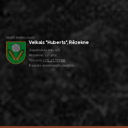
Skatīt lielāku karti
Veikals "Huberts", Rēzekne
Jupatovkas iela 11G
Rēzekne, LV-4601
Tālrunis:
+371 27 773388
E-pasts: rezekne@huberts.lv