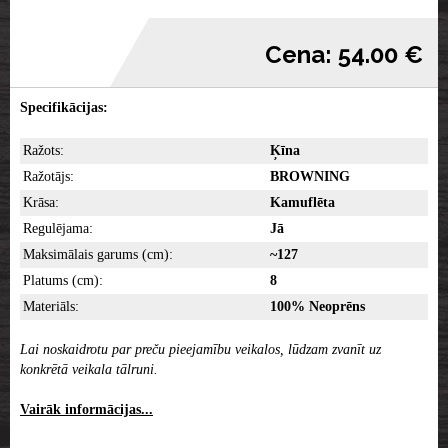
Cena: 54.00 €
Specifikācijas:
Ražots:
Ķīna
Ražotājs:
BROWNING
Krāsa:
Kamuflēta
Regulējama:
Jā
Maksimālais garums (cm):
~127
Platums (cm):
8
Materiāls:
100% Neoprēns
Lai noskaidrotu par preču pieejamību veikalos, lūdzam zvanīt uz
konkrētā veikala tālruni.
Vairāk informācijas...