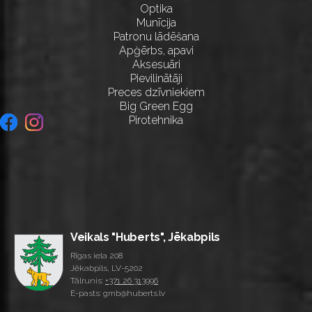
Optika
Munīcija
Patronu lādēšana
Apģērbs, apavi
Aksesuāri
Pievilinātāji
Preces dzīvniekiem
Big Green Egg
Pirotehnika
Veikals "Huberts", Jēkabpils
Rīgas iela 208
Jēkabpils, LV-5202
Tālrunis:
+371 26 313996
E-pasts: gmb@huberts.lv