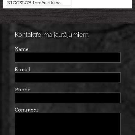
NIGGELOH Ieroču siksna
TITAN II MELNA
Kontaktforma jautājumiem:
Name
E-mail
Phone
Comment