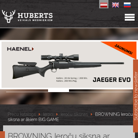
11
Subscribe to newslet
Preču katalogs
Ieroči
Ieroču siksnas
BROWNING Ieroču
siksna ar āķiem BIG GAME
BROWNING Ieroču siksna ar