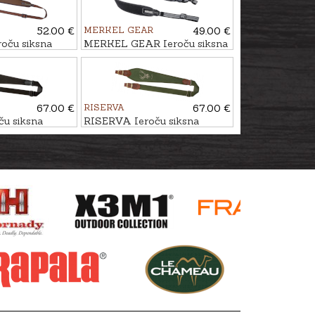
52.00 €
MERKEL GEAR
49.00 €
oču siksna
MERKEL GEAR Ieroču siksna
QR
HELIX
67.00 €
RISERVA
67.00 €
u siksna
RISERVA Ieroču siksna
BRIEDIS