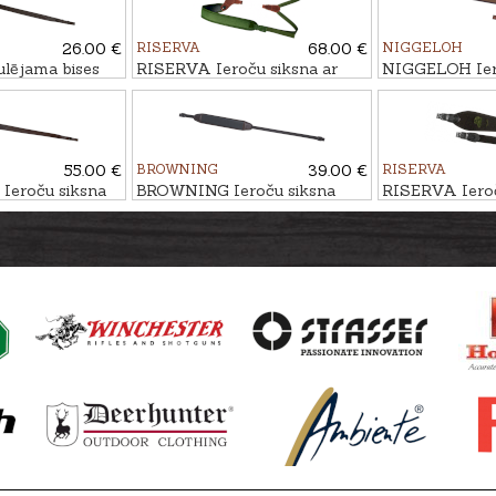
26.00 €
RISERVA
68.00 €
NIGGELOH
lējama bises
RISERVA Ieroču siksna ar
NIGGELOH Ier
divām lencēm CORDURA
UNIVERSAL 
55.00 €
BROWNING
39.00 €
RISERVA
eroču siksna
BROWNING Ieroču siksna
RISERVA Ieroč
- BRIEDIS
MEŽA CŪKA