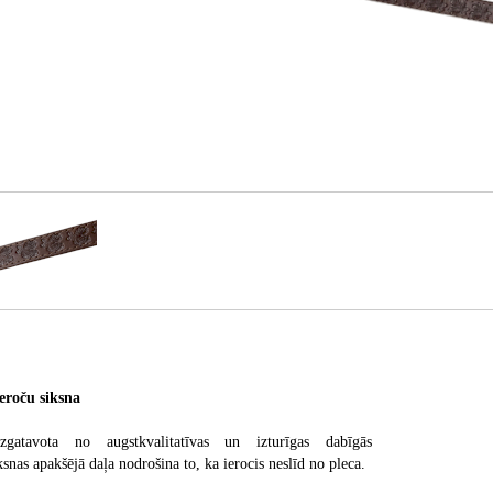
oču siksna
gatavota no augstkvalitatīvas un izturīgas dabīgās
ksnas apakšējā daļa nodrošina to, ka ierocis neslīd no pleca.