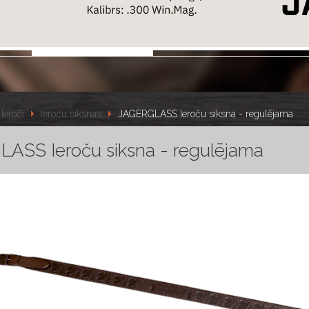
Ieroči
Ieroču siksnas
JAGERGLASS Ieroču siksna - regulējama
ASS Ieroču siksna - regulējama