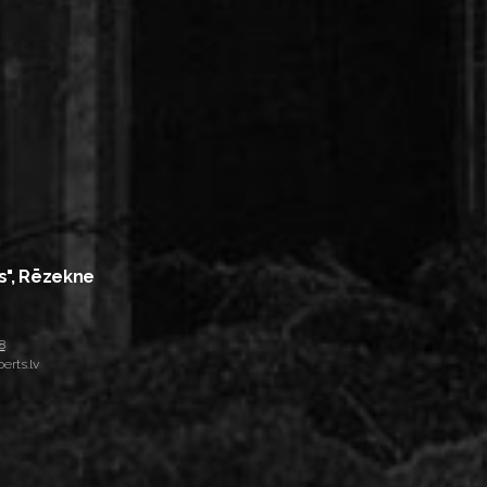
s", Rēzekne
8
erts.lv