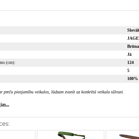
Slovāk
JAG
Brūna
Jā
ms (cm):
124
5
100% 
r preču pieejamību veikalos, lūdzam zvanīt uz konkrētā veikala tālruni.
as...
ces: