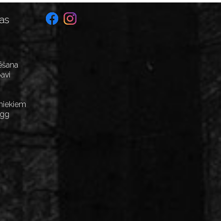
as
ēšana
avi
niekiem
Egg