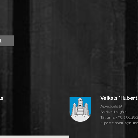
ls
Veikals "Hubert
Apvedceļš 15
Saldus, LV-3801
Tālrunis:
+371 25 61180
E-pasts: saldus@huber