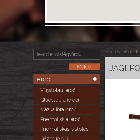
Preču katalogs
JAGERGL
Ieroči
Vītņstobra ieroči
Gludstobra ieroči
Mazkalibra ieroči
Pneimatiskie ieroči
Pneimatiskās pistoles
Gāzes ieroči