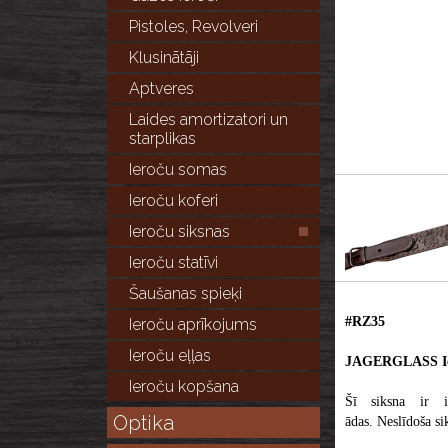
Pistoles, Revolveri
Klusinātāji
Aptveres
Laides amortizatori un
starplikas
Ieroču somas
Ieroču koferi
Ieroču siksnas
Ieroču statīvi
Šaušanas spieķi
#RZ35
Ieroču aprīkojums
Ieroču eļļas
JAGERGLASS Ier
Ieroču kopšana
Šī siksna ir iz
Optika
ādas. Neslīdoša si