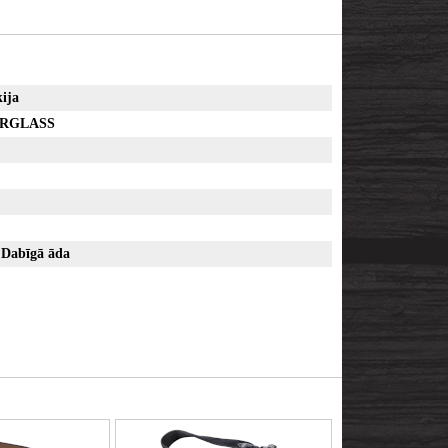
ija
ERGLASS
Dabīgā āda