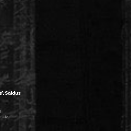
s", Saldus
8
ts.lv