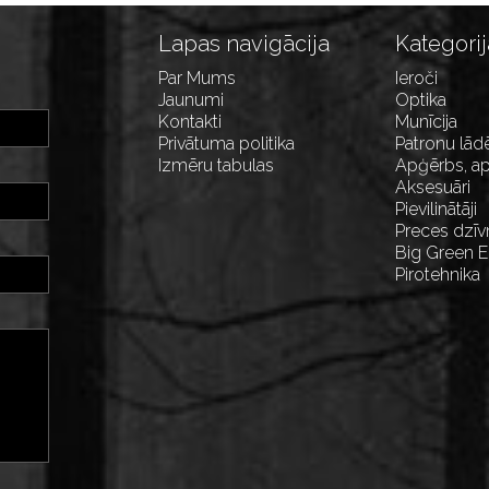
Lapas navigācija
Kategorij
Par Mums
Ieroči
Jaunumi
Optika
Kontakti
Munīcija
Privātuma politika
Patronu lād
Izmēru tabulas
Apģērbs, ap
Aksesuāri
Pievilinātāji
Preces dzīv
Big Green 
Pirotehnika