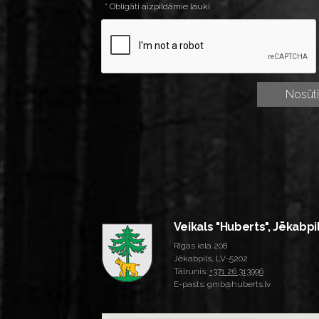
* Obligāti aizpildāmie lauki
Veikals "Huberts", Jēkabpi
Rīgas iela 208
Jēkabpils, LV-5202
Tālrunis:
+371 26 313996
E-pasts: gmb@huberts.lv