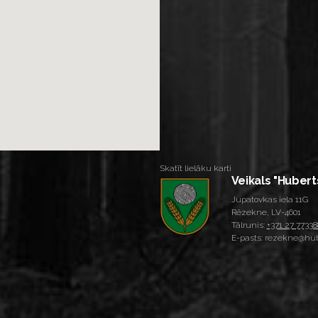
Skatīt lielāku karti
Veikals "Hubert
Jupatovkas iela 11G
Rēzekne, LV-4601
Tālrunis:
+371 27 77338
E-pasts: rezekne@hub