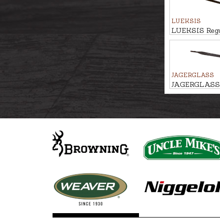
LUEKSIS
LUEKSIS Regu
siksna ALNIS
JAGERGLASS
JAGERGLASS I
HUNTER LUX 