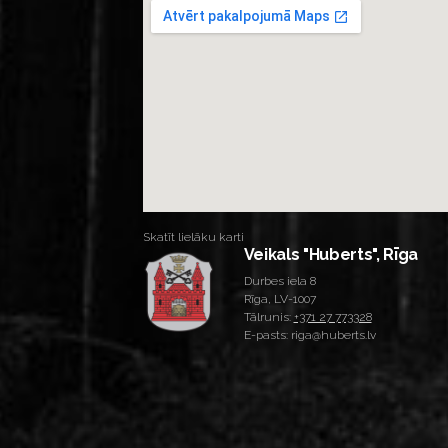
Skatīt lielāku karti
Veikals "Huberts", Rīga
Durbes iela 8
Rīga, LV-1007
Tālrunis:
+371 27 773328
E-pasts: riga@huberts.lv