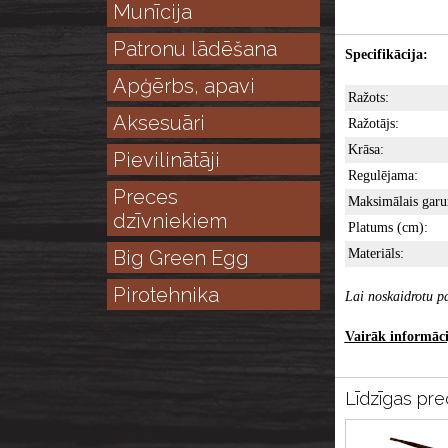
Munīcija
Patronu lādēšana
Specifikācija:
Apģērbs, apavi
Ražots:
Aksesuāri
Ražotājs:
Krāsa:
Pievilinātāji
Regulējama:
Preces
Maksimālais garu
dzīvniekiem
Platums (cm):
Big Green Egg
Materiāls:
Pirotehnika
Lai noskaidrotu pa
Vairāk informācij
Līdzīgas pre