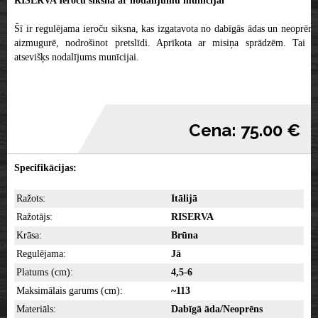
RISERVA Ieroču siksna ar nodalījumu munīcijai
Šī ir regulējama ieroču siksna, kas izgatavota no dabīgās ādas un neoprēnu
aizmugurē, nodrošinot pretslīdi. Aprīkota ar misiņa sprādzēm. Tai ir
atsevišķs nodalījums munīcijai.
Cena: 75.00 €
Specifikācijas:
Ražots:
Itālijā
Ražotājs:
RISERVA
Krāsa:
Brūna
Regulējama:
Jā
Platums (cm):
4,5-6
Maksimālais garums (cm):
~113
Materiāls:
Dabīgā āda/Neoprēns