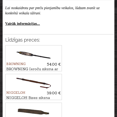
Lai noskaidrotu par preču pieejamību veikalos, lūdzam zvanīt uz
konkrētā veikala tālruni.
Vairāk informācijas...
Līdzīgas preces:
BROWNING
54.00 €
BROWNING Ieroču siksna ar
āķiem BIG GAME
NIGGELOH
39.00 €
NIGGELOH Bises siksna