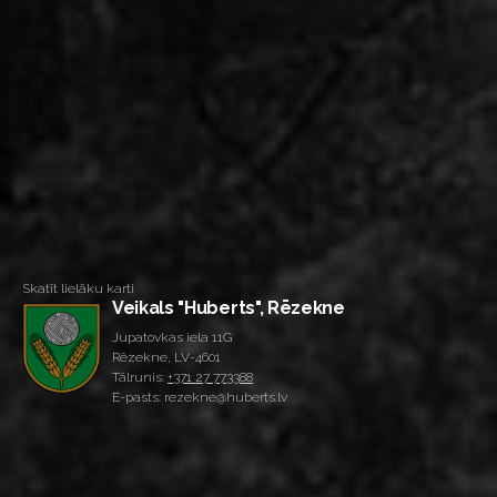
Skatīt lielāku karti
Veikals "Huberts", Rēzekne
Jupatovkas iela 11G
Rēzekne, LV-4601
Tālrunis:
+371 27 773388
E-pasts: rezekne@huberts.lv