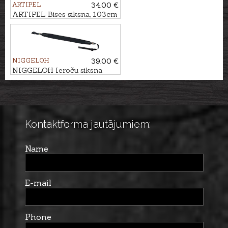
ARTIPEL
34.00 €
ARTIPEL Bises siksna, 103cm
NIGGELOH
39.00 €
NIGGELOH Ieroču siksna
UNIVERSAL
Kontaktforma jautājumiem:
Name
E-mail
Phone