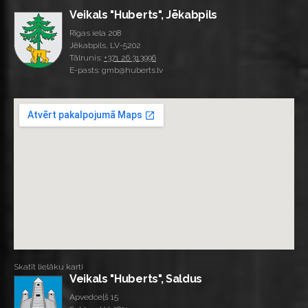
Veikals "Huberts", Jēkabpils
Rīgas iela 208
Jēkabpils, LV-5202
Tālrunis:
+371 26 313996
E-pasts: gmb@huberts.lv
Skatīt lielāku karti
Veikals "Huberts", Saldus
Apvedceļš 15