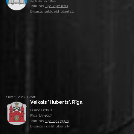
Saldus, LV-3801
Tālrunis:
+371 25 611808
E-pasts: saldus@huberts.lv
Skatīt lielāku karti
Veikals "Huberts", Rīga
Durbes iela 8
Rīga, LV-1007
Tālrunis:
+371 27 773328
E-pasts: riga@huberts.lv