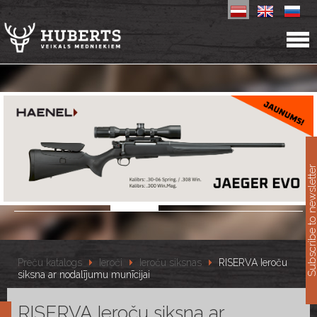
11
Subscribe to newslet
Preču katalogs
Ieroči
Ieroču siksnas
RISERVA Ieroču
siksna ar nodalījumu munīcijai
RISERVA Ieroču siksna ar