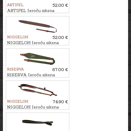
ARTIPEL
52.00 €
ARTIPEL Ieroču siksna
NUBUCK, 93cm
NIGGELOH
52.00 €
NIGGELOH Ieroču siksna
UNIVERSAL QR
RISERVA
67.00 €
RISERVA Ieroču siksna
BRIEDIS
NIGGELOH
74.90 €
NIGGELOH Ieroču siksna
TITAN II CORDURA