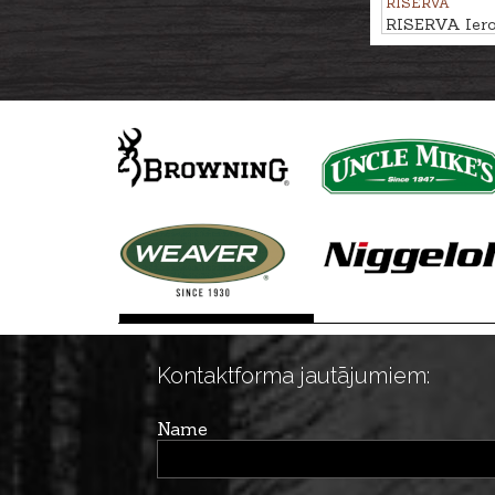
RISERVA
RISERVA Ieroč
divām lencē
Kontaktforma jautājumiem:
Name