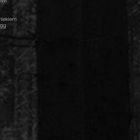
avi
niekiem
Egg