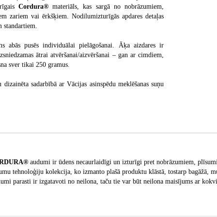
urīgais
Cordura®
materiāls, kas sargā no nobrāzumiem,
em zariem vai ērkšķiem. Nodilumizturīgās apdares detaļas
em standartiem.
s abās pusēs individuālai pielāgošanai. Āķa aizdares ir
izsniedzamas ātrai atvēršanai/aizvēršanai – gan ar cimdiem,
na sver tikai 250 gramus.
un dizainēta sadarbībā ar Vācijas asinspēdu meklēšanas suņu
RDURA®
audumi ir ūdens necaurlaidīgi un izturīgi pret nobrāzumiem, plīsumi
mu tehnoloģiju kolekcija, ko izmanto plašā produktu klāstā, tostarp bagāžā, m
mi parasti ir izgatavoti no neilona, ​​taču tie var būt neilona maisījums ar ko