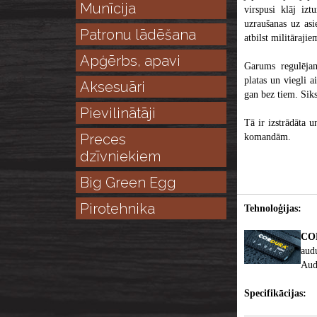
Munīcija
virspusi klāj izt
uzraušanas uz asi
Patronu lādēšana
atbilst militāraji
Apģērbs, apavi
Garums regulējam
platas un viegli a
Aksesuāri
gan bez tiem. Siks
Pievilinātāji
Tā ir izstrādāta 
Preces
komandām.
dzīvniekiem
Big Green Egg
Pirotehnika
Tehnoloģijas:
CO
audu
Audu
Specifikācijas: