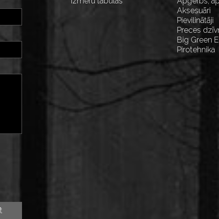
Izmēru tabulas
Apģērbs, ap
Aksesuāri
Pievilinātāji
Preces dzīv
Big Green 
Pirotehnika