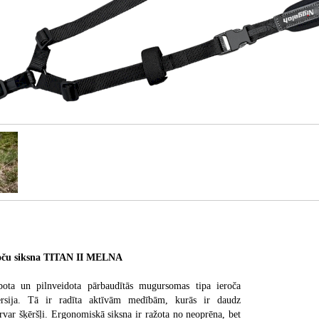
ču siksna TITAN II MELNA
ota un pilnveidota pārbaudītās mugursomas tipa ieroča
sija. Tā ir radīta aktīvām medībām, kurās ir daudz
ārvar šķēršļi. Ergonomiskā siksna ir ražota no neoprēna, bet