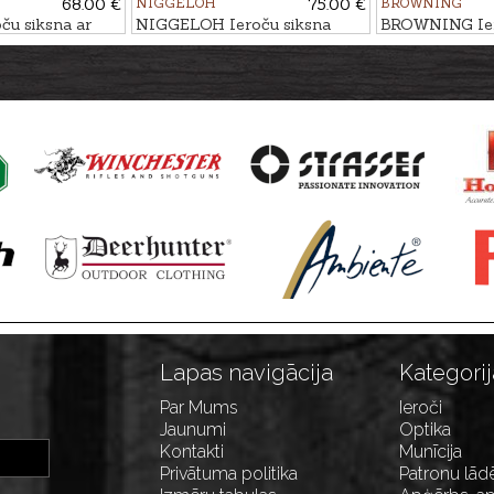
68.00 €
NIGGELOH
75.00 €
BROWNING
u siksna ar
NIGGELOH Ieroču siksna
BROWNING Ier
m CORDURA
TITAN II MELNA
Lapas navigācija
Kategorij
Par Mums
Ieroči
Jaunumi
Optika
Kontakti
Munīcija
Privātuma politika
Patronu lād