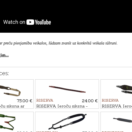
r preču pieejamību veikalos, lūdzam zvanīt uz konkrētā veikala tālruni.
as...
ces:
75.00 €
RISERVA
24.00 €
RISERVA
u siksna ar
RISERVA Ieroču siksna -
RISERVA Ieroč
īcijai
elastīga
MEŽA CŪKA