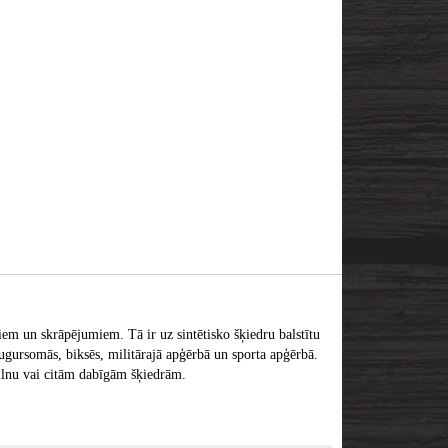
em un skrāpējumiem. Tā ir uz sintētisko šķiedru balstītu
ugursomās, biksēs, militārajā apģērbā un sporta apģērbā.
kvilnu vai citām dabīgām šķiedrām.