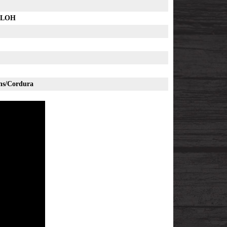
ELOH
ns/Cordura