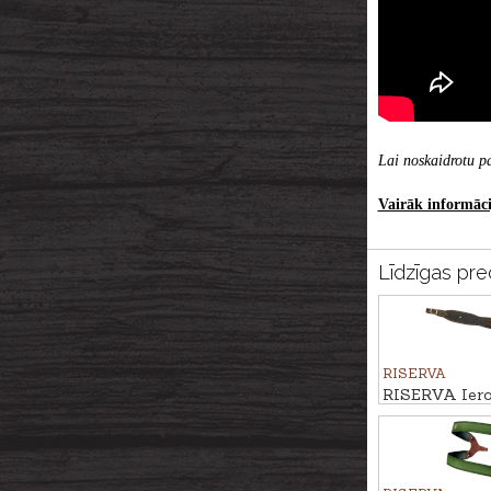
Lai noskaidrotu pa
Vairāk informācij
Līdzīgas pre
RISERVA
RISERVA Ieroč
nodalījumu mun