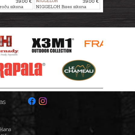
39.00 €
NIGGELOH
39.00 €
oču siksna
NIGGELOH Bises siksna
as
ēšana