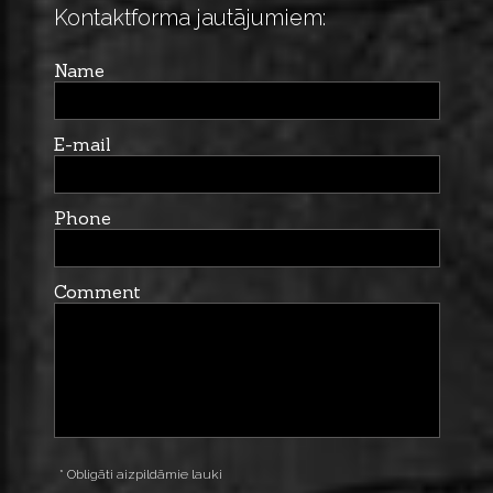
Kontaktforma jautājumiem:
Name
E-mail
Phone
Comment
* Obligāti aizpildāmie lauki