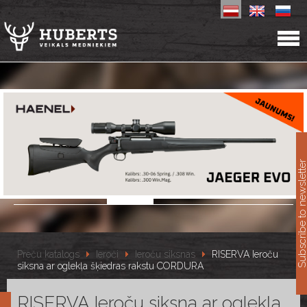
11
Subscribe to newslet
Preču katalogs
Ieroči
Ieroču siksnas
RISERVA Ieroču
siksna ar oglekļa šķiedras rakstu CORDURA
RISERVA Ieroču siksna ar oglekļa