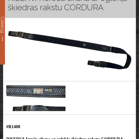
šķiedras rakstu CORDURA
Catalog
#R1408