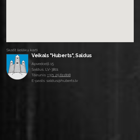
Skatīt lielāku karti
Veikals "Huberts", Saldus
Apvedceļš 15
Saldus, LV-3801
Tālrunis:
+371 25 611808
E-pasts: saldus@huberts.lv