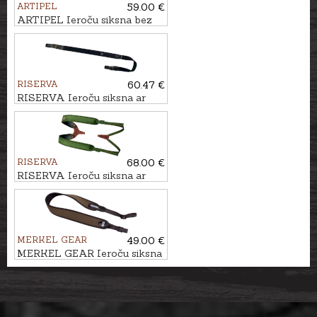
ARTIPEL
59.00 €
ARTIPEL Ieroču siksna bez
sprādzes 103cm
RISERVA
60.47 €
RISERVA Ieroču siksna ar
oglekļa šķiedras rakstu
CORDURA
RISERVA
68.00 €
RISERVA Ieroču siksna ar
divām lencēm CORDURA
MERKEL GEAR
49.00 €
MERKEL GEAR Ieroču siksna
HELIX