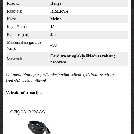
Ražots:
Itālijā
Ražotājs:
RISERVA
Krāsa:
Melna
Regulējama:
Jā
Platums (cm):
3,5
Maksimālais garums
~90
(cm):
Cordura ar oglekļa šķiedras rakstu;
Materiāls:
neoprēns
Lai noskaidrotu par preču pieejamību veikalos, lūdzam zvanīt uz
konkrētā veikala tālruni.
Vairāk informācijas...
Līdzīgas preces: