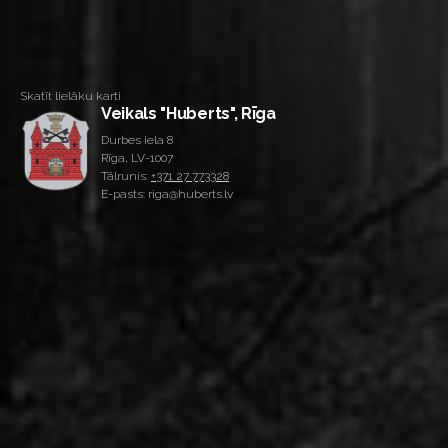
Skatīt lielāku karti
Veikals "Huberts", Rīga
Durbes iela 8
Rīga, LV-1007
Tālrunis:
+371 27 773328
E-pasts: riga@huberts.lv