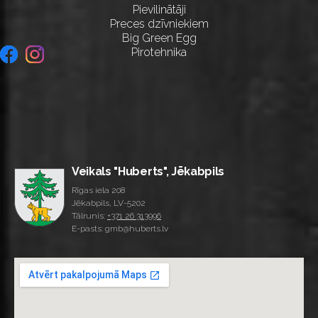
Pievilinātāji
Preces dzīvniekiem
Big Green Egg
Pirotehnika
Veikals "Huberts", Jēkabpils
Rīgas iela 208
Jēkabpils, LV-5202
Tālrunis:
+371 26 313996
E-pasts: gmb@huberts.lv