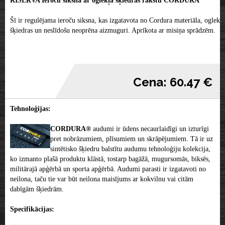
RISERVA Ieroču siksna ar oglekļa šķiedras rakstu CORDURA
Šī ir regulējama ieroču siksna, kas izgatavota no Cordura materiāla, oglekļa
šķiedras un neslīdošu neoprēna aizmuguri. Aprīkota ar misiņa sprādzēm.
Cena: 60.47 €
Tehnoloģijas:
CORDURA®
audumi ir ūdens necaurlaidīgi un izturīgi
pret nobrāzumiem, plīsumiem un skrāpējumiem. Tā ir uz
sintētisko šķiedru balstītu audumu tehnoloģiju kolekcija,
ko izmanto plašā produktu klāstā, tostarp bagāžā, mugursomās, biksēs,
militārajā apģērbā un sporta apģērbā. Audumi parasti ir izgatavoti no
neilona, ​​taču tie var būt neilona maisījums ar kokvilnu vai citām
dabīgām šķiedrām.
Specifikācijas: