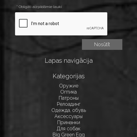
* Obligāti aizpildāmie lauki
Lapas navigācija
Kategorijas
Оружие
Оптика
Патроны
Релоадинг
Одежда, обувь
Аксессуары
Приманки
Для собак
Big Green Egg