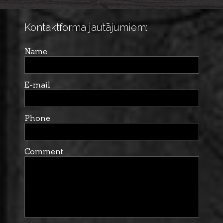
Kontaktforma jautājumiem:
Name
E-mail
Phone
Comment