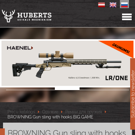
11
Subscribe to newslet
Preču katalogs
Оружие
Ремни для оружия
BROWNING Gun sling with hooks BIG GAME
BROWNING Gun sling with hooks