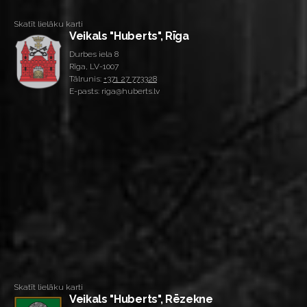
Skatīt lielāku karti
Veikals "Huberts", Rīga
Durbes iela 8
Rīga, LV-1007
Tālrunis:
+371 27 773328
E-pasts: riga@huberts.lv
Skatīt lielāku karti
Veikals "Huberts", Rēzekne