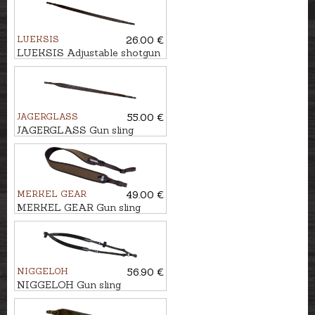
LUEKSIS
26.00 €
LUEKSIS Adjustable shotgun
sling ALNIS
JAGERGLASS
55.00 €
JAGERGLASS Gun sling
HUNTER LUX - DEER
MERKEL GEAR
49.00 €
MERKEL GEAR Gun sling
HELIX
NIGGELOH
56.90 €
NIGGELOH Gun sling
BACKPACK