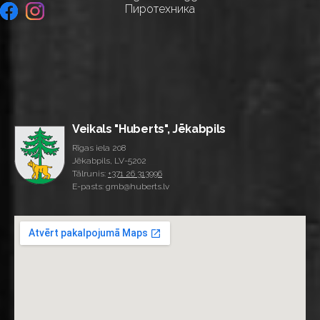
Пиротехника
Veikals "Huberts", Jēkabpils
Rīgas iela 208
Jēkabpils, LV-5202
Tālrunis:
+371 26 313996
E-pasts: gmb@huberts.lv