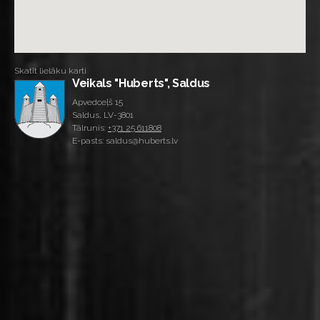
Skatīt lielāku karti
Veikals "Huberts", Saldus
Apvedceļš 15
Saldus, LV-3801
Tālrunis:
+371 25 611808
E-pasts: saldus@huberts.lv