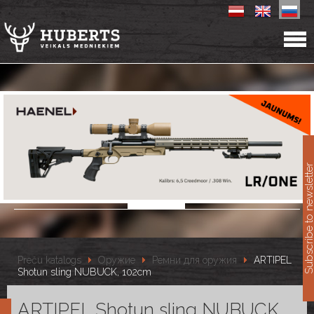
11
Subscribe to newslet
Preču katalogs
Оружие
Ремни для оружия
ARTIPEL
Shotun sling NUBUCK, 102cm
ARTIPEL Shotun sling NUBUCK,