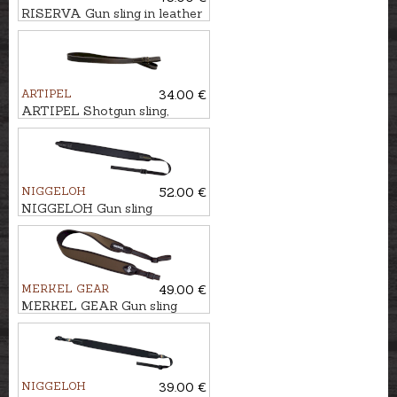
RISERVA Gun sling in leather
with cartridge loops
ARTIPEL
34.00 €
ARTIPEL Shotgun sling,
103cm
NIGGELOH
52.00 €
NIGGELOH Gun sling
UNIVERSAL QR
MERKEL GEAR
49.00 €
MERKEL GEAR Gun sling
HELIX
NIGGELOH
39.00 €