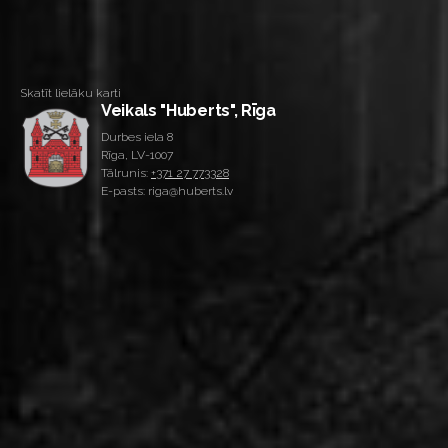
Skatīt lielāku karti
Veikals "Huberts", Rīga
Durbes iela 8
Rīga, LV-1007
Tālrunis:
+371 27 773328
E-pasts: riga@huberts.lv