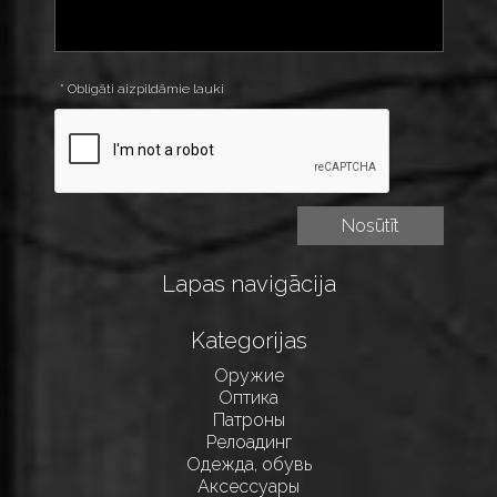
* Obligāti aizpildāmie lauki
Lapas navigācija
Kategorijas
Оружие
Оптика
Патроны
Релоадинг
Одежда, обувь
Аксессуары