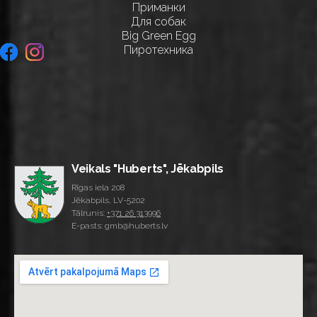
Приманки
Для собак
Big Green Egg
Пиротехника
Veikals "Huberts", Jēkabpils
Rīgas iela 208
Jēkabpils, LV-5202
Tālrunis:
+371 26 313996
E-pasts: gmb@huberts.lv