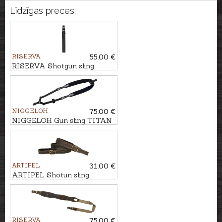
Līdzīgas preces:
RISERVA
55.00 €
RISERVA Shotgun sling
carbon effect
NIGGELOH
75.00 €
NIGGELOH Gun sling TITAN
II BLACK
ARTIPEL
31.00 €
ARTIPEL Shotun sling
NUBUCK, 102cm
RISERVA
75.00 €