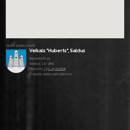
Skatīt lielāku karti
Veikals "Huberts", Saldus
Apvedceļš 15
Saldus, LV-3801
Tālrunis:
+371 25 611808
E-pasts: saldus@huberts.lv