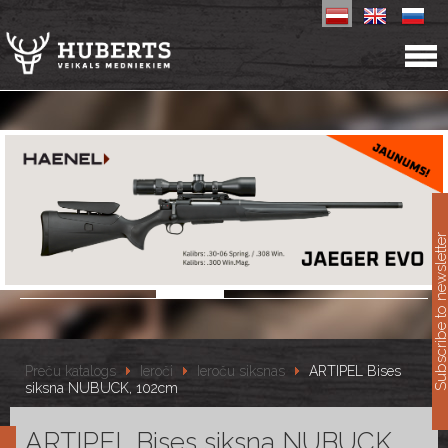
11
Subscribe to newslet
Preču katalogs
Ieroči
Ieroču siksnas
ARTIPEL Bises
siksna NUBUCK, 102cm
ARTIPEL Bises siksna NUBUCK,