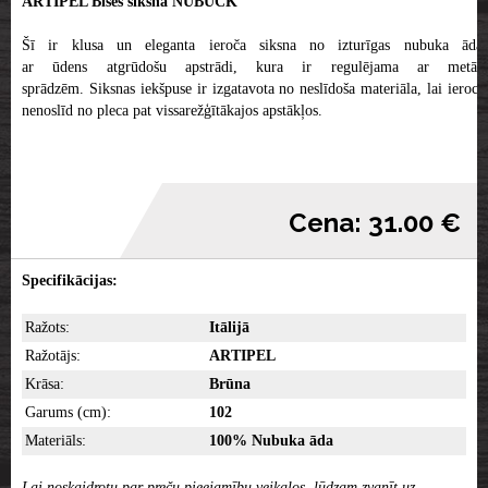
ARTIPEL Bises siksna NUBUCK
Šī ir klusa un eleganta ieroča siksna no izturīgas nubuka ādas
ar ūdens atgrūdošu apstrādi, kura ir regulējama ar metāla
sprādzēm. Siksnas iekšpuse ir izgatavota no neslīdoša materiāla, lai ierocis
nenoslīd no pleca pat vissarežģītākajos apstākļos.
Cena: 31.00 €
Specifikācijas:
Ražots:
Itālijā
Ražotājs:
ARTIPEL
Krāsa:
Brūna
Garums (cm):
102
Materiāls:
100% Nubuka āda
Lai noskaidrotu par preču pieejamību veikalos, lūdzam zvanīt uz