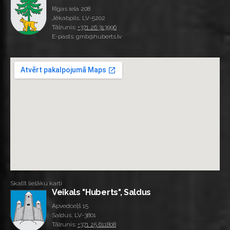
Rīgas iela 208
Jēkabpils, LV-5202
Tālrunis:
+371 26 313996
E-pasts: gmb@huberts.lv
Skatīt lielāku karti
Veikals "Huberts", Saldus
Apvedceļš 15
Saldus, LV-3801
Tālrunis:
+371 25 611808