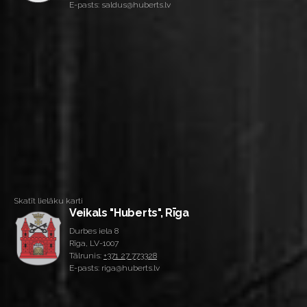
E-pasts: saldus@huberts.lv
Skatīt lielāku karti
Veikals "Huberts", Rīga
Durbes iela 8
Rīga, LV-1007
Tālrunis:
+371 27 773328
E-pasts: riga@huberts.lv