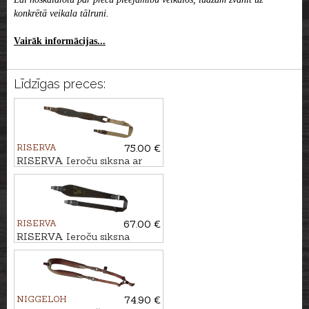
konkrētā veikala tālruni.
Vairāk informācijas...
Līdzīgas preces:
RISERVA
75.00 €
RISERVA Ieroču siksna ar
nodalījumu munīcijai
RISERVA
67.00 €
RISERVA Ieroču siksna
BRIEDIS
NIGGELOH
74.90 €