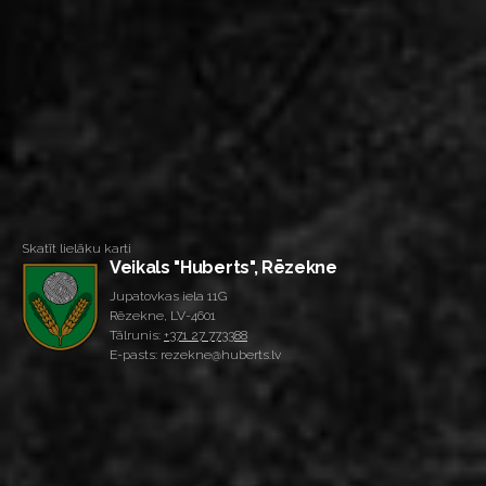
Skatīt lielāku karti
Veikals "Huberts", Rēzekne
Jupatovkas iela 11G
Rēzekne, LV-4601
Tālrunis:
+371 27 773388
E-pasts: rezekne@huberts.lv