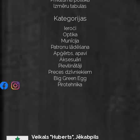
Izmēru tabulas
Kategorijas
Ieroči
Optika
Munīcija
Patronu lādēšana
Apģērbs, apavi
Aksesuāri
Pievilinātāji
Preces dzīvniekiem
Big Green Egg
Pirotehnika
Veikals "Huberts", Jēkabpils