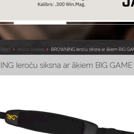
Ieroči
Ieroču siksnas
BROWNING Ieroču siksna ar āķiem BIG GA
G Ieroču siksna ar āķiem BIG GAME