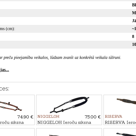
B
M
J
ms (cm):
~
8
1
r preču pieejamību veikalos, lūdzam zvanīt uz konkrētā veikala tālruni.
as...
ces:
74.90 €
NIGGELOH
75.00 €
RISERVA
oču siksna
NIGGELOH Ieroču siksna
RISERVA Ieroč
ORDURA
TITAN II MELNA
nodalījumu mun