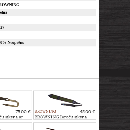
ROWNING
elna
ā
127
00% Neoprēns
75.00 €
BROWNING
45.00 €
u siksna ar
BROWNING Ieroču siksna
īcijai
STALKER