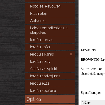
Pistoles, Revolveri
Klusinātāji
Aptveres
Laides amortizatori un
starplikas
Ieroču somas
Ieroču koferi
#12201399
Ieroču siksnas
BROWNING Iero
Ieroču statīvi
Šaušanas spieķi
Šī ir ērta un 
absorbējošu neopr
Ieroču aprīkojums
Ieroču eļļas
Ieroču kopšana
Specifikācijas:
Optika
Ražots: