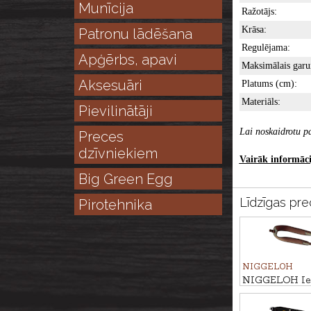
Munīcija
Ražotājs:
Krāsa:
Patronu lādēšana
Regulējama:
Apģērbs, apavi
Maksimālais garu
Aksesuāri
Platums (cm):
Materiāls:
Pievilinātāji
Lai noskaidrotu pa
Preces
dzīvniekiem
Vairāk informācij
Big Green Egg
Līdzīgas pre
Pirotehnika
NIGGELOH
NIGGELOH Ier
TITAN II C