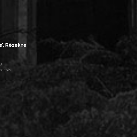
s", Rēzekne
8
erts.lv