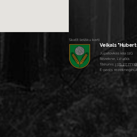
Skatīt lielāku karti
Veikals "Hubert
Jupatovkas iela 11G
Rēzekne, LV-4601
Tālrunis:
+371 27 77338
E-pasts: rezekne@hub