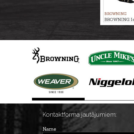
BROWNING
BROWNING Ier
āķiem ALL 
Kontaktforma jautājumiem:
Name