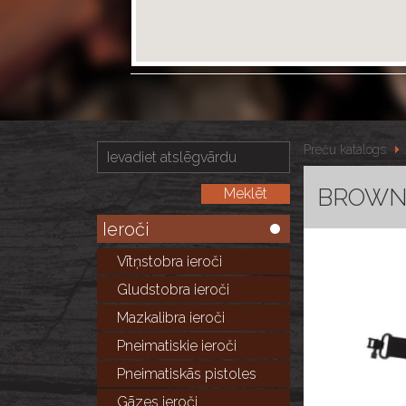
Preču katalogs
BROWNIN
Ieroči
Vītņstobra ieroči
Gludstobra ieroči
Mazkalibra ieroči
Pneimatiskie ieroči
Pneimatiskās pistoles
Gāzes ieroči