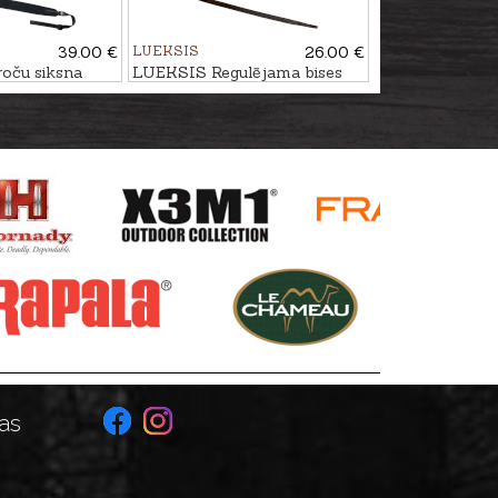
39.00 €
LUEKSIS
26.00 €
oču siksna
LUEKSIS Regulējama bises
siksna ALNIS
as