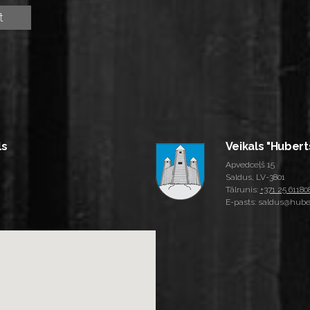
ls
Veikals "Hubert
Apvedceļš 15
Saldus, LV-3801
Tālrunis:
+371 25 61180
E-pasts: saldus@huber