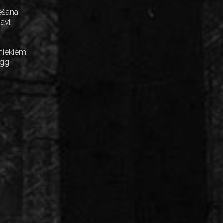
ēšana
avi
niekiem
Egg