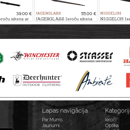
39.00 €
JAGERGLASS
55.00 €
NIGGELOH
oču siksna ar
JAGERGLASS Ieroču siksna
NIGGELOH Ier
SEASON
HUNTER LUX - BRIEDIS
UNIVERSAL
Lapas navigācija
Kategorij
Par Mums
Ieroči
Jaunumi
Optika