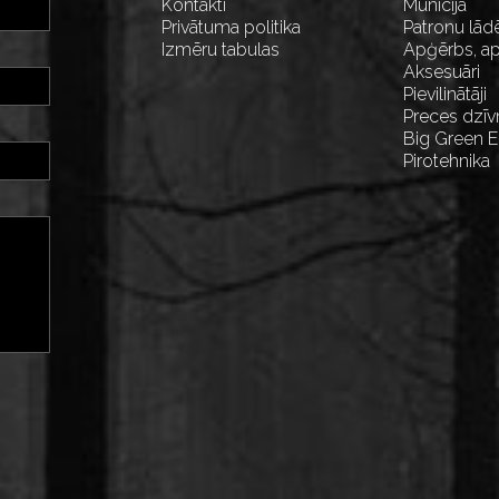
Kontakti
Munīcija
Privātuma politika
Patronu lād
Izmēru tabulas
Apģērbs, ap
Aksesuāri
Pievilinātāji
Preces dzīv
Big Green 
Pirotehnika