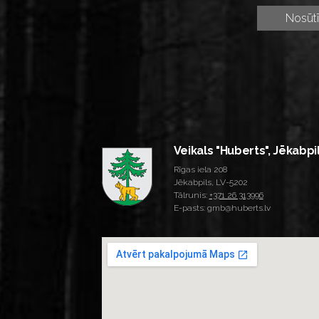
Veikals "Huberts", Jēkabpi
Rīgas iela 208
Jēkabpils, LV-5202
Tālrunis:
+371 26 313996
E-pasts: gmb@huberts.lv