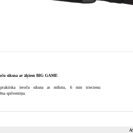
ču siksna ar āķiem BIG GAME
praktiska ieroču siksna ar mīkstu, 6 mm triecienu
ēna spilventiņu.
A