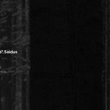
s", Saldus
8
ts.lv