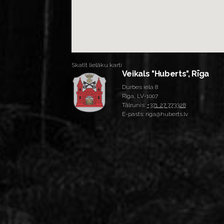
Skatīt lielāku karti
Veikals "Huberts", Rīga
Durbes iela 8
Rīga, LV-1007
Tālrunis:
+371 27 773328
E-pasts: riga@huberts.lv