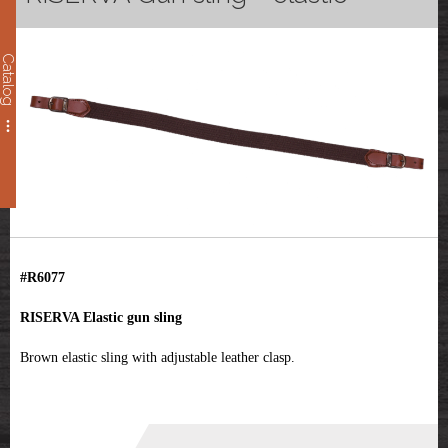
Catalog
#R6077
RISERVA Elastic gun sling
Brown elastic sling with adjustable leather clasp.