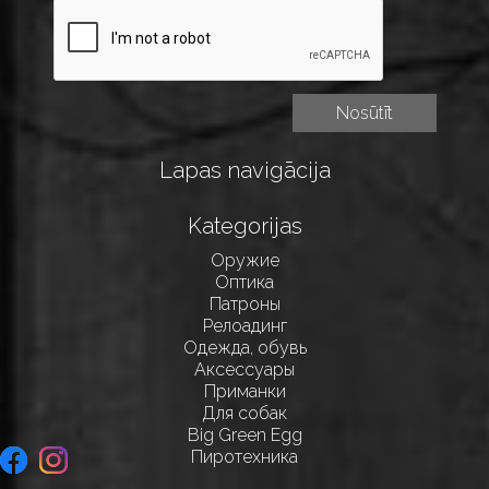
Lapas navigācija
Kategorijas
Оружие
Оптика
Патроны
Релоадинг
Одежда, обувь
Аксессуары
Приманки
Для собак
Big Green Egg
Пиротехника