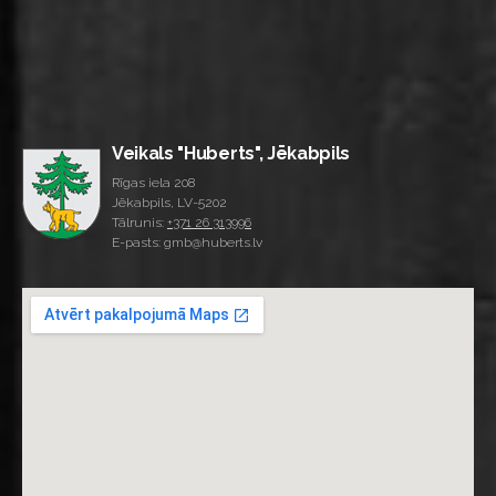
Veikals "Huberts", Jēkabpils
Rīgas iela 208
Jēkabpils, LV-5202
Tālrunis:
+371 26 313996
E-pasts: gmb@huberts.lv