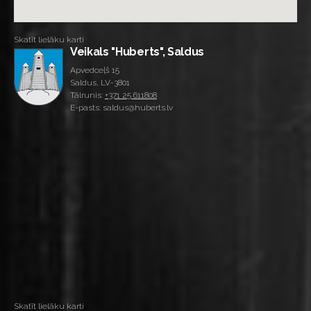
Skatīt lielāku karti
Veikals "Huberts", Saldus
Apvedceļš 15
Saldus, LV-3801
Tālrunis:
+371 25 611808
E-pasts: saldus@huberts.lv
Skatīt lielāku karti