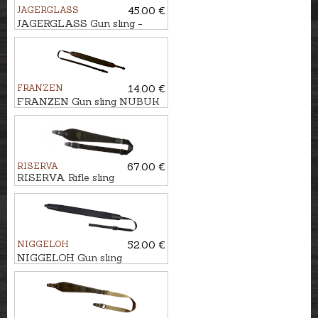
JAGERGLASS
45.00 €
JAGERGLASS Gun sling -
adjustable
FRANZEN
14.00 €
FRANZEN Gun sling NUBUK
125cm
RISERVA
67.00 €
RISERVA Rifle sling
NIGGELOH
52.00 €
NIGGELOH Gun sling
UNIVERSAL QR