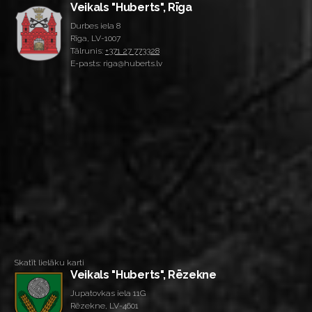
Veikals "Huberts", Rīga
Durbes iela 8
Rīga, LV-1007
Tālrunis:
+371 27 773328
E-pasts: riga@huberts.lv
Skatīt lielāku karti
Veikals "Huberts", Rēzekne
Jupatovkas iela 11G
Rēzekne, LV-4601