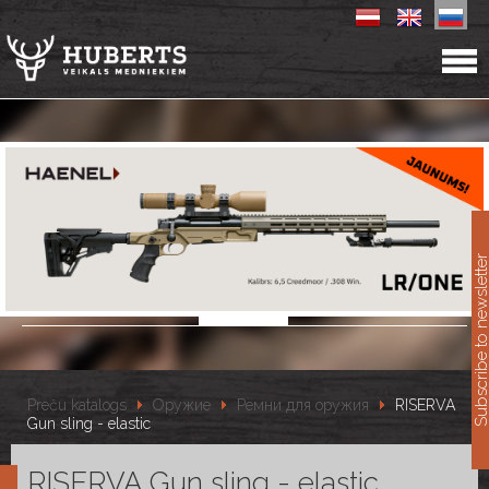
11
Subscribe to newslet
Preču katalogs
Оружие
Ремни для оружия
RISERVA
Gun sling - elastic
RISERVA Gun sling - elastic