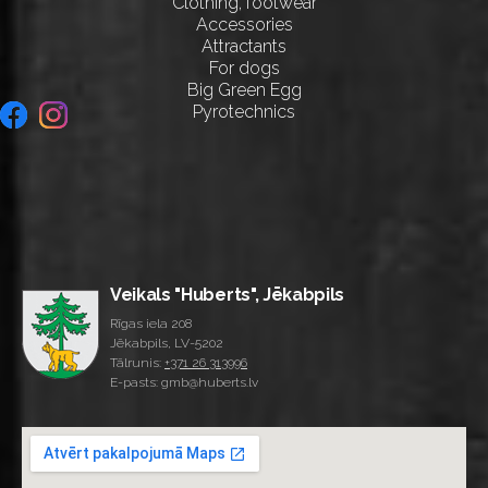
Clothing, footwear
Accessories
Attractants
For dogs
Big Green Egg
Pyrotechnics
Veikals "Huberts", Jēkabpils
Rīgas iela 208
Jēkabpils, LV-5202
Tālrunis:
+371 26 313996
E-pasts: gmb@huberts.lv