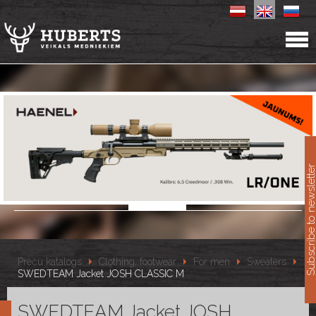
11
Subscribe to newslet
Preču katalogs
Clothing, footwear
For men
Sweaters
SWEDTEAM Jacket JOSH CLASSIC M
SWEDTEAM Jacket JOSH