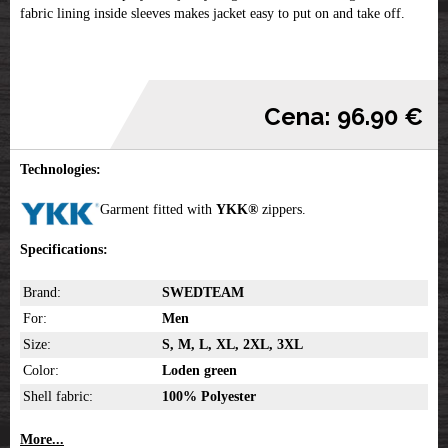
fabric lining inside sleeves makes jacket easy to put on and take off.
Cena: 96.90 €
Technologies:
Garment fitted with
YKK
®
zippers.
Specifications:
Brand:
SWEDTEAM
For:
Men
Size:
S, M, L, XL, 2XL, 3XL
Color:
Loden green
Shell fabric:
100% Polyester
More...