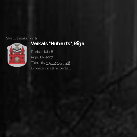
Skatīt lielāku karti
Veikals "Huberts", Rīga
Durbes iela 8
Rīga, LV-1007
Tālrunis:
+371 27 773328
E-pasts: riga@huberts.lv