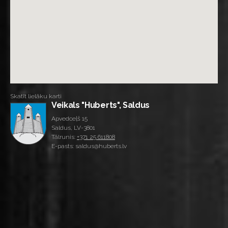
Skatīt lielāku karti
Veikals "Huberts", Saldus
Apvedceļš 15
Saldus, LV-3801
Tālrunis:
+371 25 611808
E-pasts: saldus@huberts.lv