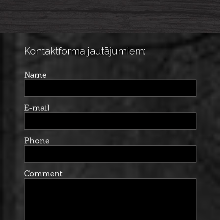
Kontaktforma jautājumiem:
Name
E-mail
Phone
Comment