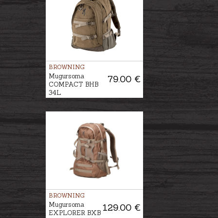
BROWNING
Mugursoma
79.00 €
COMPACT BHB
34L
BROWNING
Mugursoma
129.00 €
EXPLORER BXB