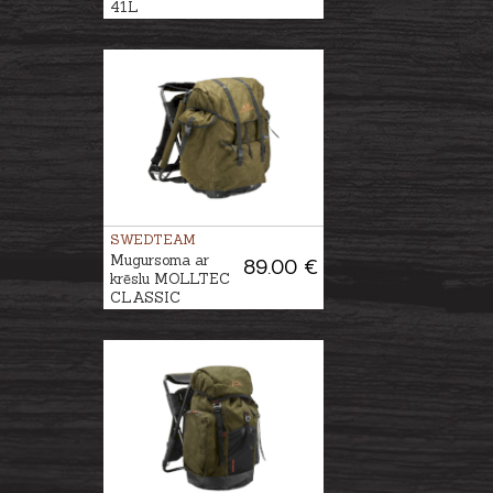
41L
SWEDTEAM
Mugursoma ar
89.00 €
krēslu MOLLTEC
CLASSIC