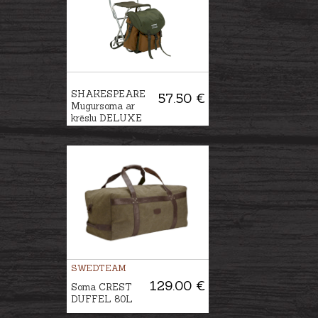
SHAKESPEARE
57.50 €
Mugursoma ar
krēslu DELUXE
SWEDTEAM
129.00 €
Soma CREST
DUFFEL 80L