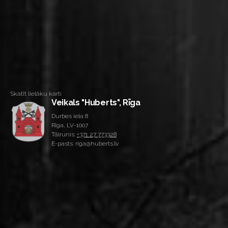
Skatīt lielāku karti
Veikals "Huberts", Rīga
Durbes iela 8
Rīga, LV-1007
Tālrunis:
+371 27 773328
E-pasts: riga@huberts.lv