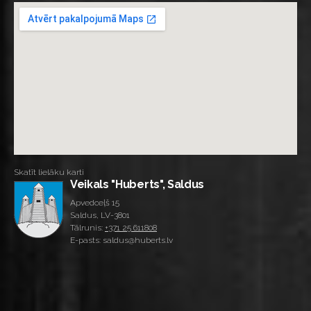
Skatīt lielāku karti
Veikals "Huberts", Saldus
Apvedceļš 15
Saldus, LV-3801
Tālrunis:
+371 25 611808
E-pasts: saldus@huberts.lv