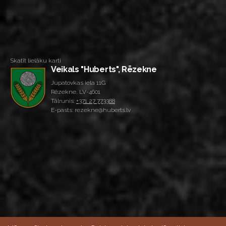
Skatīt lielāku karti
Veikals "Huberts", Rēzekne
Jupatovkas iela 11G
Rēzekne, LV-4601
Tālrunis:
+371 27 773388
E-pasts: rezekne@huberts.lv