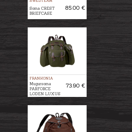
SWEDTEAM
85.00 €
Soma CREST
BRIEFCASE
FRANKONIA
Mugursoma
73.90 €
PARFORCE
LODEN LUXUS