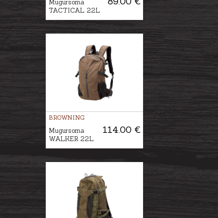
89.00 €
Mugursoma
TACTICAL 22L
BROWNING
114.00 €
Mugursoma
WALKER 22L