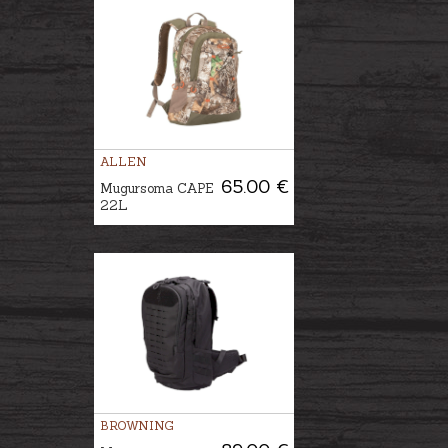
ALLEN
65.00 €
Mugursoma CAPE
22L
BROWNING