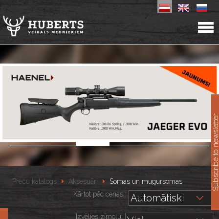
11
Subscribe to newslet
Preču katalogs
Aksesuāri
Somas un mugursomas
Kārtot pēc cenas::
Izvēlies zīmolu: