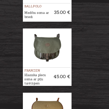
BALLPOLO
35.00 €
Medību soma ar
briedi
FRANZEN
Klasiska plecu
45.00 €
soma ar pīļu
turētājiem