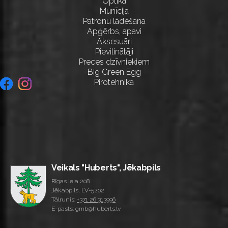
Optika
Munīcija
Patronu lādēšana
Apģērbs, apavi
Aksesuāri
Pievilinātāji
Preces dzīvniekiem
Big Green Egg
Pirotehnika
Veikals "Huberts", Jēkabpils
Rīgas iela 208
Jēkabpils, LV-5202
Tālrunis:
+371 26 313996
E-pasts: gmb@huberts.lv