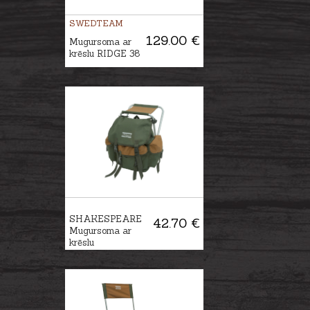
SWEDTEAM
129.00 €
Mugursoma ar
krēslu RIDGE 38
SHAKESPEARE
42.70 €
Mugursoma ar
krēslu