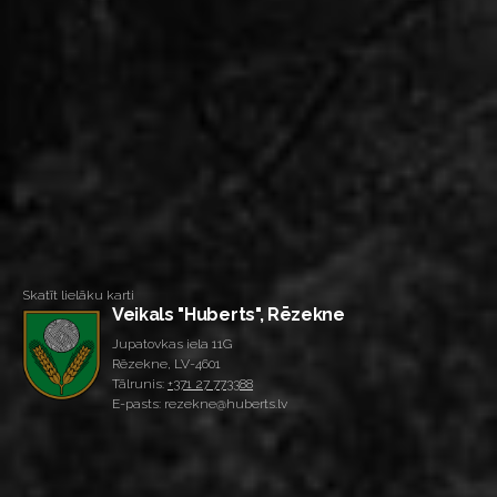
Skatīt lielāku karti
Veikals "Huberts", Rēzekne
Jupatovkas iela 11G
Rēzekne, LV-4601
Tālrunis:
+371 27 773388
E-pasts: rezekne@huberts.lv