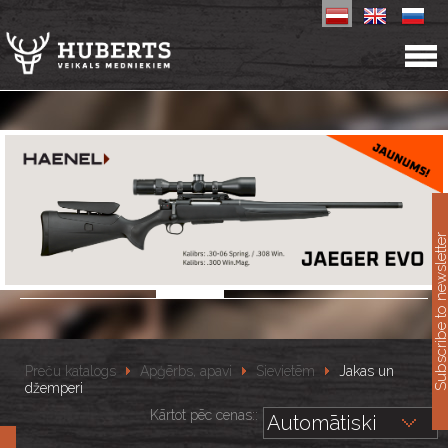
11
Subscribe to newslet
Preču katalogs
Apģērbs, apavi
Sievietēm
Jakas un
džemperi
Kārtot pēc cenas::