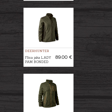
DEERHUNTER
89.00 €
Flīsa jaka LADY
PAM BONDED