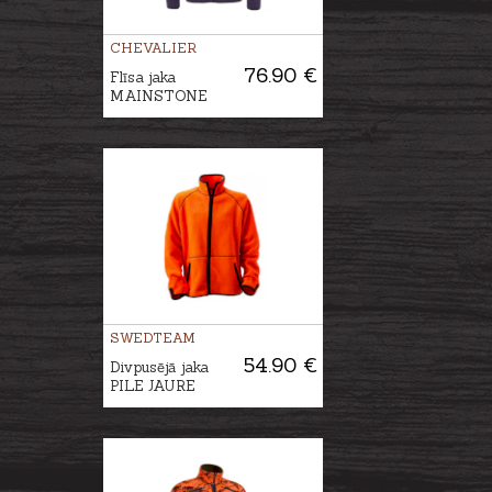
CHEVALIER
76.90 €
Flīsa jaka
MAINSTONE
SWEDTEAM
54.90 €
Divpusējā jaka
PILE JAURE