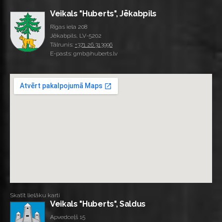
Veikals "Huberts", Jēkabpils
Rīgas iela 208
Jēkabpils, LV-5202
Tālrunis:
+371 26 313996
E-pasts: gmb@huberts.lv
Skatīt lielāku karti
Veikals "Huberts", Saldus
Apvedceļš 15