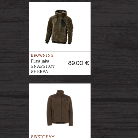
BROWNING
Flīsa jaka
89.00 €
SNAPSHOT
SHERPA
SWEDTEAM