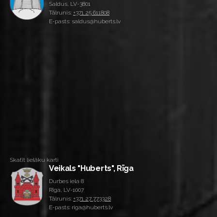
Saldus, LV-3801
Tālrunis:
+371 25 611808
E-pasts: saldus@huberts.lv
Skatīt lielāku karti
Veikals "Huberts", Rīga
Durbes iela 8
Rīga, LV-1007
Tālrunis:
+371 27 773328
E-pasts: riga@huberts.lv