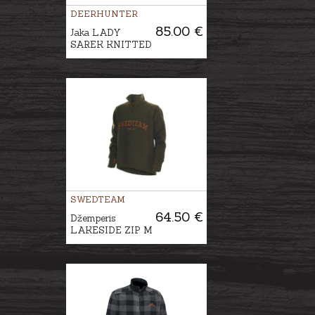
DEERHUNTER
85.00 €
Jaka LADY
SAREK KNITTED
SWEDTEAM
64.50 €
Džemperis
LAKESIDE ZIP M