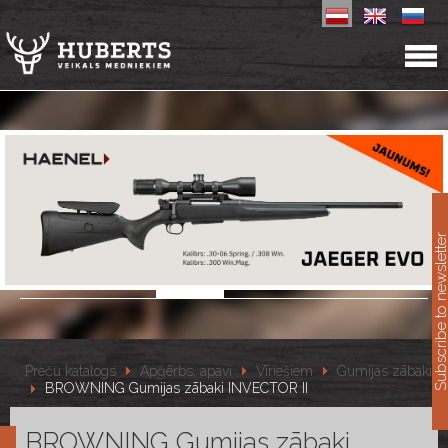
11
Subscribe to newslet
Preču katalogs
Apģērbs, apavi
Vīriešiem
Gumijas zābaki
BROWNING Gumijas zābaki INVECTOR II
BROWNING Gumijas zābaki