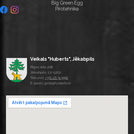
Big Green Egg
Pirotehnika
Veikals "Huberts", Jēkabpils
Rīgas iela 208
Jēkabpils, LV-5202
Tālrunis:
+371 26 313996
E-pasts: gmb@huberts.lv