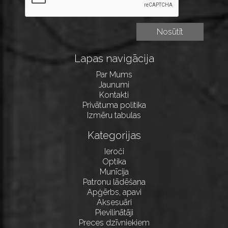
Lapas navigācija
Par Mums
Jaunumi
Kontakti
Privātuma politika
Izmēru tabulas
Kategorijas
Ieroči
Optika
Munīcija
Patronu lādēšana
Apģērbs, apavi
Aksesuāri
Pievilinātāji
Preces dzīvniekiem