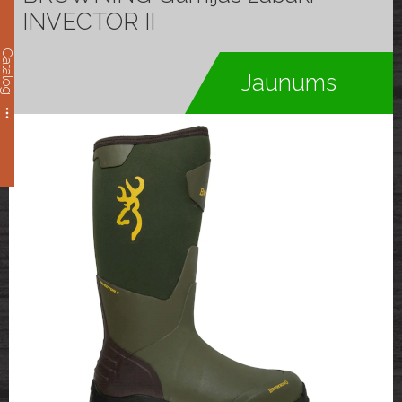
INVECTOR II
Catalog
Jaunums