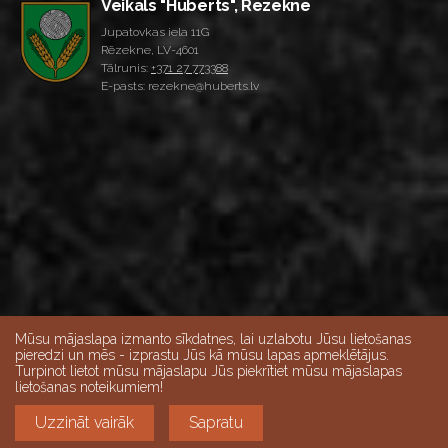
Veikals "Huberts", Rēzekne
Jupatovkas iela 11G
Rēzekne, LV-4601
Tālrunis:
+371 27 773388
E-pasts: rezekne@huberts.lv
Mūsu mājaslapa izmanto sīkdatnes, lai uzlabotu Jūsu lietošanas
pieredzi un mēs - izprastu Jūs kā mūsu lapas apmeklētājus.
Turpinot lietot mūsu mājaslapu Jūs piekrītiet mūsu mājaslapas
Skatīt lielāku karti
lietošanas noteikumiem!
Darba dienās 10:00-18:00, Sestdienās 9:00-15:00,
Uzzināt vairāk
Sapratu
Svētdien - slēgts