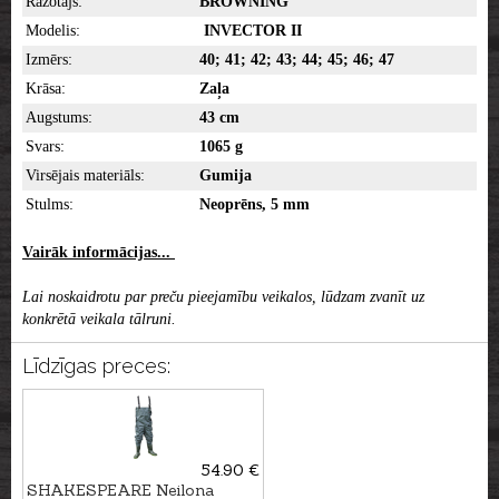
Ražotājs:
BROWNING
Modelis:
INVECTOR II
Izmērs:
40; 41; 42; 43; 44; 45; 46; 47
Krāsa:
Zaļa
Augstums:
43 cm
Svars:
1065 g
Virsējais materiāls:
Gumija
Stulms:
Neoprēns, 5 mm
Vairāk informācijas...
Lai noskaidrotu par preču pieejamību veikalos, lūdzam zvanīt uz
konkrētā veikala tālruni.
Līdzīgas preces:
54.90 €
SHAKESPEARE Neilona