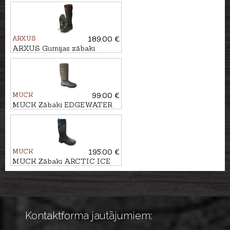
PRIMO NORD LW
ARXUS
189.00 €
ARXUS Gumijas zābaki
PIONEER NORD
MUCK
99.00 €
MUCK Zābaki EDGEWATER
CLASSIC TALL
MUCK
195.00 €
MUCK Zābaki ARCTIC ICE
TALL
Kontaktforma jautājumiem: