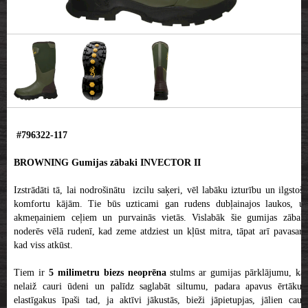
#796322-117
BROWNING Gumijas zābaki INVECTOR II
Izstrādāti tā, lai nodrošinātu izcilu saķeri, vēl labāku izturību un ilgstošu
komfortu kājām. Tie būs uzticami gan rudens dubļainajos laukos, uz
akmeņainiem ceļiem un purvainās vietās. Vislabāk šie gumijas zābaki
noderēs vēlā rudenī, kad zeme atdziest un kļūst mitra, tāpat arī pavasarī,
kad viss atkūst.
Tiem ir
5 milimetru biezs neoprēna
stulms ar gumijas pārklājumu, ka
nelaiž cauri ūdeni un palīdz saglabāt siltumu, padara apavus ērtākus,
elastīgakus īpaši tad, ja aktīvi jākustās, bieži jāpietupjas, jālien cauri