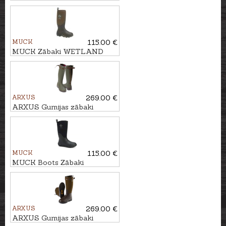
zābakbikses SIGMA
MUCK
115.00 €
MUCK Zābaki WETLAND
ARXUS
269.00 €
ARXUS Gumijas zābaki
PRIMO NORD ZIP
MUCK
115.00 €
MUCK Boots Zābaki
EDGEWATER II TALL
ARXUS
269.00 €
ARXUS Gumijas zābaki