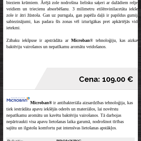
bieziem krūmiem. Ārējā zole nodrošina lielisku saķeri ar dažādiem reljefa
veidiem un triecienu absorbēšanu. 3 milimetru etilēnvinilacetāta iekšejā
zole ir ātri žūstoša. Gan uz purngala, gan papēža daļā ir papildus gumijas
sabiezinājumi, kas padara šīs zonas vēl izturīgākas pret apkārtējās vides
ietekmi.
Zābaku iekšpuse ir apstrādāta ar
Microban
® tehnoloģiju, kas aizkavē
baktēriju vairošanos un nepatīkamu aromātu veidošanos.
Cena: 109.00 €
Microban®
ir antibakteriāla aizsardzības tehnoloģija, kas
tiek iestrādāta apavu iekšējās oderēs un materiālos, lai novērstu
nepatīkamu aromātu un kavētu baktēriju vairošanos. Tā darbojas
nepārtraukti visa apavu lietošanas laika garumā, nodrošinot tīrības
sajūtu un ilgstošu komfortu pat intensīvas lietošanas apstākļos.