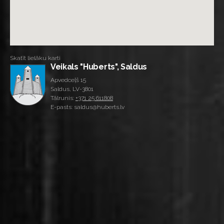
Skatīt lielāku karti
Veikals "Huberts", Saldus
Apvedceļš 15
Saldus, LV-3801
Tālrunis:
+371 25 611808
E-pasts: saldus@huberts.lv