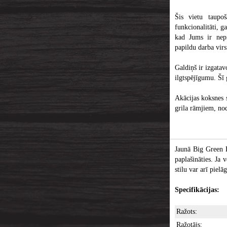
Šis vietu taupo
funkcionalitāti, g
kad Jums ir nepie
papildu darba vir
Galdiņš ir izgatav
ilgtspējīgumu. Šī 
Akācijas koksnes
grila rāmjiem, nod
Jaunā Big Green E
paplašināties. Ja 
stilu var arī piel
Specifikācijas:
Ražots:
Ražotājs: