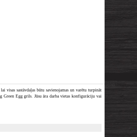
ai visas sastāvdaļas būtu savienojamas un varētu turpināt
ig Green Egg grils. Jūsu āra darba vietas konfigurāciju vai