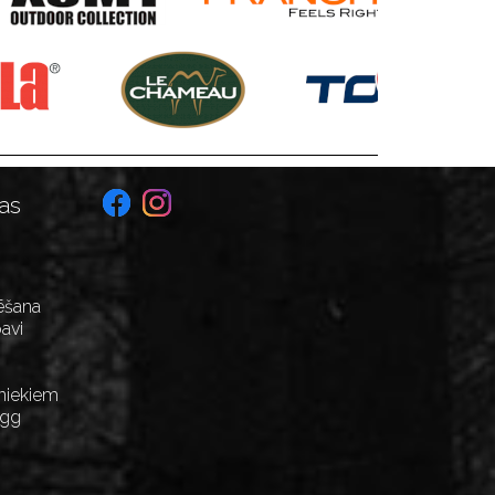
as
ēšana
avi
niekiem
Egg