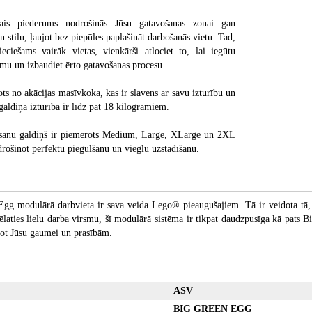
šais piederums nodrošinās Jūsu gatavošanas zonai gan
an stilu, ļaujot bez piepūles paplašināt darbošanās vietu. Tad,
ciešams vairāk vietas, vienkārši atlociet to, lai iegūtu
smu un izbaudiet ērto gatavošanas procesu.
ots no akācijas masīvkoka, kas ir slavens ar savu izturību un
galdiņa izturība ir līdz pat 18 kilogramiem.
 sānu galdiņš ir piemērots Medium, Large, XLarge un 2XL
rošinot perfektu piegulšanu un vieglu uzstādīšanu.
gg modulārā darbvieta ir sava veida Lego® pieaugušajiem. Tā ir veidota tā, l
vēlaties lielu darba virsmu, šī modulārā sistēma ir tikpat daudzpusīga kā pats B
āgot Jūsu gaumei un prasībām.
ASV
BIG GREEN EGG