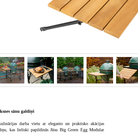
ksnes sānu galdiņš
ulinārijas darba vietu ar eleganto un praktisko akācijas
diņu, kas lieliski papildinās Jūsu Big Green Egg Modular