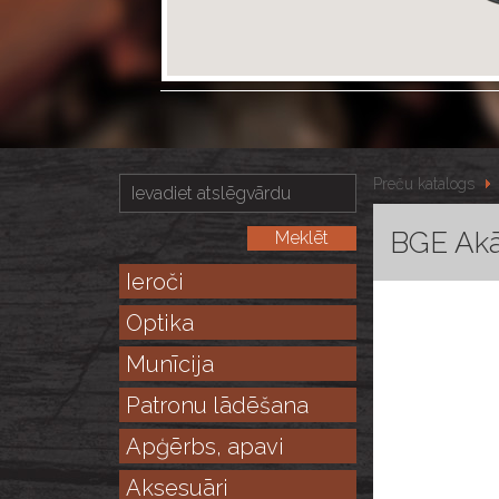
Preču katalogs
BGE Akā
Ieroči
Optika
Munīcija
Patronu lādēšana
Apģērbs, apavi
Aksesuāri