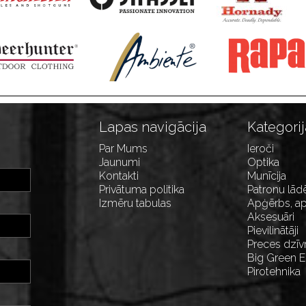
Lapas navigācija
Kategorij
Par Mums
Ieroči
Jaunumi
Optika
Kontakti
Munīcija
Privātuma politika
Patronu lād
Izmēru tabulas
Apģērbs, ap
Aksesuāri
Pievilinātāji
Preces dzīv
Big Green 
Pirotehnika