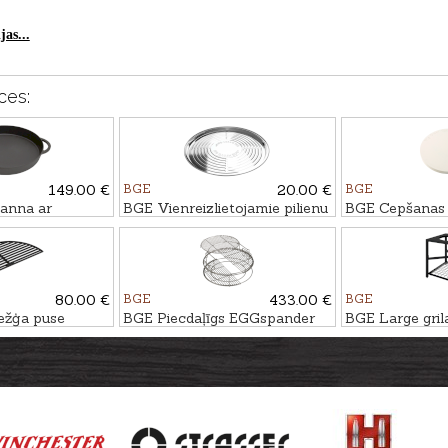
as...
ces:
149.00 €
BGE
20.00 €
BGE
anna ar
BGE Vienreizlietojamie pilienu
BGE Cepšanas 
36m
uztveršanas trauki, 5gb.,
XLarge grila
Ø33,5cm
80.00 €
BGE
433.00 €
BGE
ežģa puse
BGE Piecdaļīgs EGGspander
BGE Large gril
grila
komplekts priekš XLarge grila