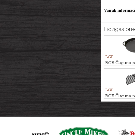
Vairāk informācij
Līdzīgas pre
BGE
BGE Čuguna p
rokturiem, Ø
BGE
BGE Čuguna r
priekš XLarge 