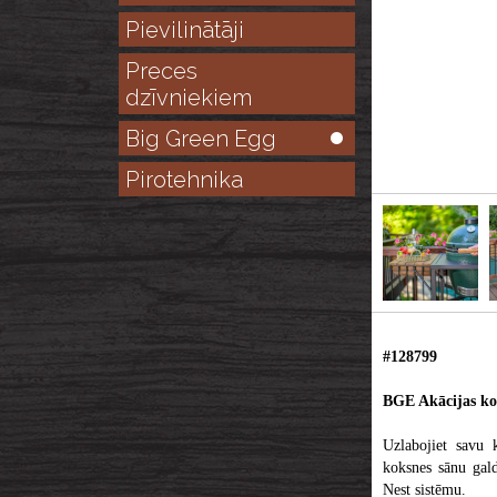
Pievilinātāji
Preces
dzīvniekiem
Big Green Egg
Pirotehnika
#128799
BGE Akācijas ko
Uzlabojiet savu k
koksnes sānu gal
Nest sistēmu.