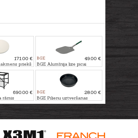
171.00 €
BGE
49.00 €
akmens priekš
BGE Alumīnija lize picai
690.00 €
BGE
28.00 €
a rāmis
BGE Pilienu uztveršanas
trauks - apaļas formas