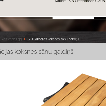
Big Green Egg
BGE Akācijas koksnes sānu galdiņš
cijas koksnes sānu galdiņš