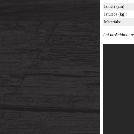
Izmēri (cm):
Izturība (kg):
Materiāls:
Lai noskaidrotu pa