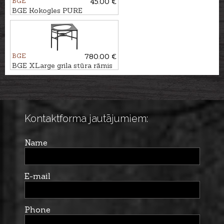
BGE
45.00 €
BGE Kokogles PURE
CHARCOAL, 9kg
BGE
780.00 €
BGE XLarge grila stūra rāmis
Kontaktforma jautājumiem:
Name
E-mail
Phone