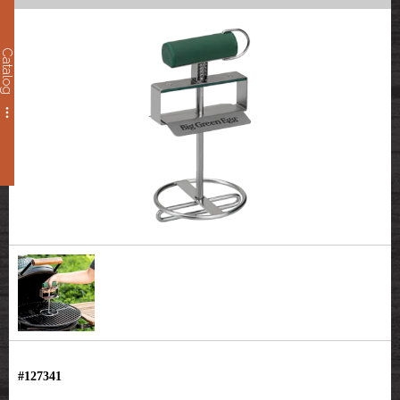
Catalog
#127341