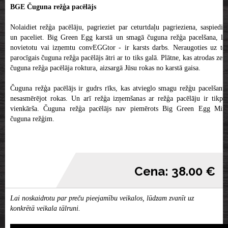
BGE Čuguna režģa pacēlājs
Nolaidiet režģa pacēlāju, pagrieziet par ceturtdaļu pagrieziena, saspiediet
un paceliet. Big Green Egg karstā un smagā čuguna režģa pacelšana, lai
novietotu vai izņemtu convEGGtor - ir karsts darbs. Neraugoties uz to,
parocīgais čuguna režģa pacēlājs ātri ar to tiks galā. Plātne, kas atrodas zem
čuguna režģa pacēlāja roktura, aizsargā Jūsu rokas no karstā gaisa.
Čuguna režģa pacēlājs ir gudrs rīks, kas atvieglo smagu režģu pacelšanu,
nesasmērējot rokas. Un arī režģa izņemšanas ar režģa pacēlāju ir tikpat
vienkārša. Čuguna režģa pacēlājs nav piemērots Big Green Egg Mini
čuguna režģim.
Cena: 38.00 €
Lai noskaidrotu par preču pieejamību veikalos, lūdzam zvanīt uz
konkrētā veikala tālruni.