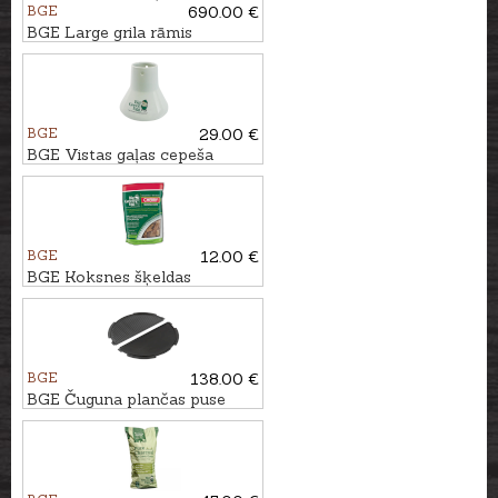
BGE
690.00 €
BGE Large grila rāmis
BGE
29.00 €
BGE Vistas gaļas cepeša
keramikas statīvs
BGE
12.00 €
BGE Koksnes šķeldas
ĶIRŠKOKS, 2,9L
BGE
138.00 €
BGE Čuguna plančas puse
priekš XLarge un 2XL grila