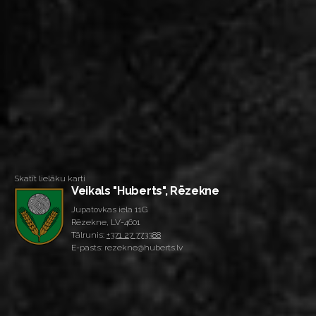
Skatīt lielāku karti
Veikals "Huberts", Rēzekne
Jupatovkas iela 11G
Rēzekne, LV-4601
Tālrunis:
+371 27 773388
E-pasts: rezekne@huberts.lv