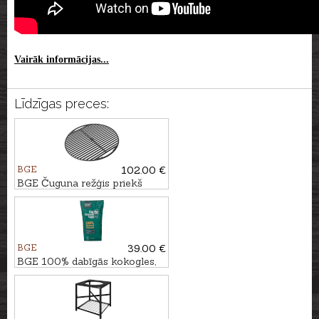
Vairāk informācijas...
Līdzīgas preces:
BGE
102.00 €
BGE Čuguna režģis priekš
Large grila
BGE
39.00 €
BGE 100% dabīgās kokogles,
9kg