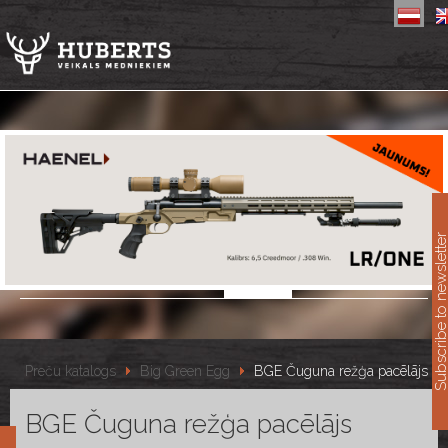
11
Subscribe to newslet
Preču katalogs
Big Green Egg
BGE Čuguna režģa pacēlājs
BGE Čuguna režģa pacēlājs