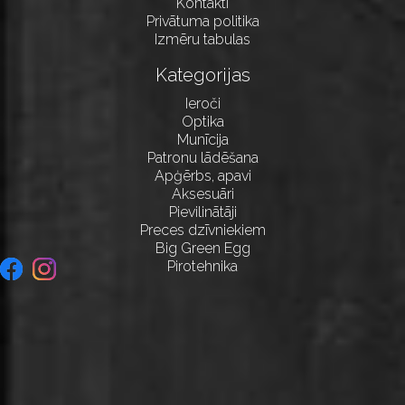
Kontakti
Privātuma politika
Izmēru tabulas
Kategorijas
Ieroči
Optika
Munīcija
Patronu lādēšana
Apģērbs, apavi
Aksesuāri
Pievilinātāji
Preces dzīvniekiem
Big Green Egg
Pirotehnika