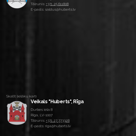
Tālrunis:
+371 25 611808
E-pasts: saldus@huberts.lv
Skatīt lielāku karti
Veikals "Huberts", Rīga
Durbes iela 8
Rīga, LV-1007
Tālrunis:
+371 27 773328
E-pasts: riga@huberts.lv