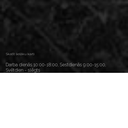
Skatīt lielāku karti
Darba dienās 10:00-18:00, Sestdienās 9:00-15:00,
Svētdien - slēgts