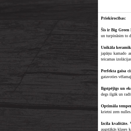
Priekšrocības:
Šis ir Big Green
un turpināsim to d
Unikāla keramik
japāņu kamado ar
teicamas izolācija
Perfekta gaisa ci
gatavoties vēlama
Ilgstpējīgs un e
degs ilgāk un radī
Optimāla temper
krietni zem nulles
Izcila kvalitāte.
V
augstākās klases 