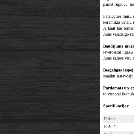
pamet rūpnīcu, tie
Pateicoties mūsu 
keramikas detaļu 
Ja kaut kas tomēr
Jums vajadzīgo re
Baudījums mūž
ievērojami ilgāku
Jums kalpos visu m
Bezgalīgas iespē
smalku sastāvdaļu,
Pārdomāts un atp
to visnotaļ ikonis
Specifikācijas:
Ražots:
Ražotājs: