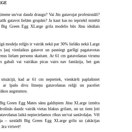
RGE
ģimene un/vai daudz draugu? Vai Jūs gatavojat profesionāli?
atīk gatavot lielām grupām? Ja kaut kas no iepriekš minētā
, Big Green Egg XLarge grila modelis būs Jūsu ideālais
īgā modeļa režģis ir vairāk nekā par 30% lielāks nekā Large
s ļauj vienlaikus gatavot un pasniegt garšīgi pagatavotas
ienus lielam personu skaitam. Ar 61 cm gatavošanas virsmu
vs gabali vai vairākas picas vairs nav fantāzija, bet gan
situācijā, kad ar 61 cm nepietiek, vienkārši paplašiniet
u ar īpašo divu līmeņu gatavošanas režģi un paceliet
elākos augstumos.
 Big Green Egg Mates sānu galdiņiem Jūsu XLarge izmēra
ošinās daudz vairāk vietas blakus grilam, un uz tiem ļoti
gatavošanas laikā nepieciešamos rīkus un/vai sastāvdaļas. Vēl
deja – uzstādīt Big Green Egg XLarge grilu uz (akācijas
 āra virtuvē!