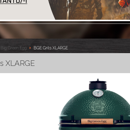
Big Green Egg
BGE Grils XLARGE
ls XLARGE