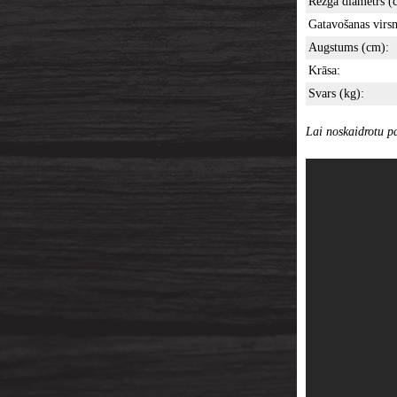
Režģa diametrs (
Gatavošanas virs
Augstums (cm):
Krāsa:
Svars (kg):
Lai noskaidrotu pa