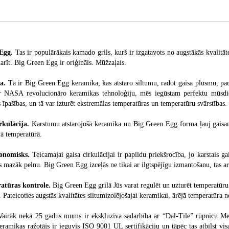
 Egg.
Tas ir populārākais kamado grils, kurš ir izgatavots no augstākās kvalit
arīt. Big Green Egg ir oriģināls. Mūžzaļais.
a.
Tā ir Big Green Egg keramika, kas atstaro siltumu, radot gaisa plūsmu, pad
 NASA revolucionāro keramikas tehnoloģiju, mēs iegūstam perfektu mūsdie
s īpašības, un tā var izturēt ekstremālas temperatūras un temperatūru svārstības.
rkulācija.
Karstumu atstarojošā keramika un Big Green Egg forma ļauj gaisam i
jā temperatūrā.
konomisks.
Teicamajai gaisa cirkulācijai ir papildu priekšrocība, jo karstais g
s mazāk pelnu. Big Green Egg izceļās ne tikai ar ilgtspējīgu izmantošanu, tas ar
atūras kontrole.
Big Green Egg grilā Jūs varat regulēt un uzturēt temperatūru 
. Pateicoties augstās kvalitātes siltumizolējošajai keramikai, ārējā temperatūra 
airāk nekā 25 gadus mums ir ekskluzīva sadarbība ar “Dal-Tile” rūpnīcu Mek
keramikas ražotājs ir ieguvis ISO 9001 UL sertifikāciju un tāpēc tas atbilst v