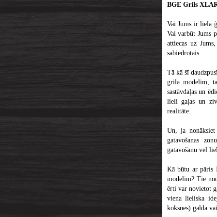
BGE Grils XLA
Vai Jums ir liela 
Vai varbūt Jums p
attiecas uz Jums
sabiedrotais.
Tā kā šī daudzpus
grila modelim, ta
sastāvdaļas un ēd
lieli gaļas un zi
realitāte.
Un, ja nonāksiet 
gatavošanas zon
gatavošanu vēl li
Kā būtu ar pāris
modelim? Tie nodr
ērti var novietot 
viena lieliska i
koksnes) galda vai