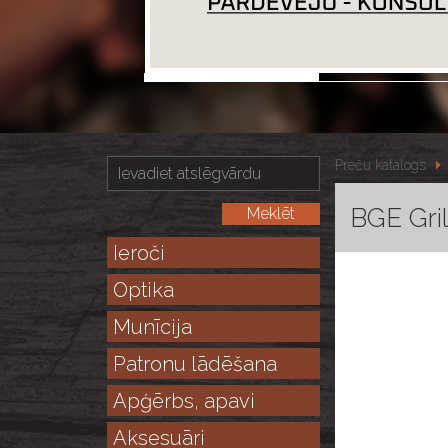
Preču katalogs
BGE Gri
Ieroči
Optika
Munīcija
Patronu lādēšana
Apģērbs, apavi
Aksesuāri