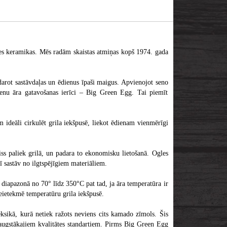
ātes keramikas. Mēs radām skaistas atmiņas kopš 1974. gada
arot sastāvdaļas un ēdienus īpaši maigus. Apvienojot seno
nu āra gatavošanas ierīci – Big Green Egg. Tai piemīt
deāli cirkulēt grila iekšpusē, liekot ēdienam vienmērīgi
aiss paliek grilā, un padara to ekonomisku lietošanā. Ogles
ī sastāv no ilgtspējīgiem materiāliem.
diapazonā no 70° līdz 350°C pat tad, ja āra temperatūra ir
neietekmē temperatūru grila iekšpusē.
sikā, kurā netiek ražots neviens cits kamado zīmols. Šis
isaugstākajiem kvalitātes standartiem. Pirms Big Green Egg