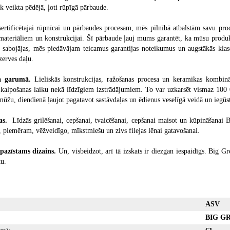
k veikta pēdējā, ļoti rūpīgā pārbaude.
sertificētajai rūpnīcai un pārbaudes procesam, mēs pilnībā atbalstām savu pr
materiāliem un konstrukcijai. Šī pārbaude ļauj mums garantēt, ka mūsu produkt
 sabojājas, mēs piedāvājam teicamus garantijas noteikumus un augstākās klase
zerves daļu.
a garumā.
Lieliskās konstrukcijas, ražošanas procesa un keramikas kombin
 kalpošanas laiku nekā līdzīgiem izstrādājumiem. To var uzkarsēt vismaz 100 00
ūžu, diendienā ļaujot pagatavot sastāvdaļas un ēdienus veselīgā veidā un iegūsto
jas.
Līdzās grilēšanai, cepšanai, tvaicēšanai, cepšanai maisot un kūpināšanai B
 piemēram, vēžveidīgo, mīkstmiešu un zivs filejas lēnai gatavošanai.
azīstams dizains.
Un, visbeidzot, arī tā izskats ir diezgan iespaidīgs. Big G
ku.
ASV
BIG G