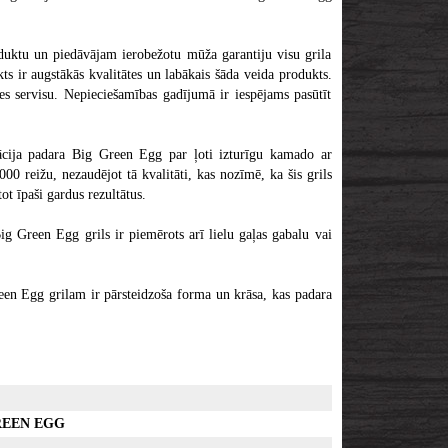
oduktu un piedāvājam ierobežotu mūža garantiju visu grila
s ir augstākās kvalitātes un labākais šāda veida produkts.
s servisu. Nepieciešamības gadījumā ir iespējams pasūtīt
ācija padara Big Green Egg par ļoti izturīgu kamado ar
0 reižu, nezaudējot tā kvalitāti, kas nozīmē, ka šis grils
t īpaši gardus rezultātus.
ig Green Egg grils ir piemērots arī lielu gaļas gabalu vai
reen Egg grilam ir pārsteidzoša forma un krāsa, kas padara
REEN EGG