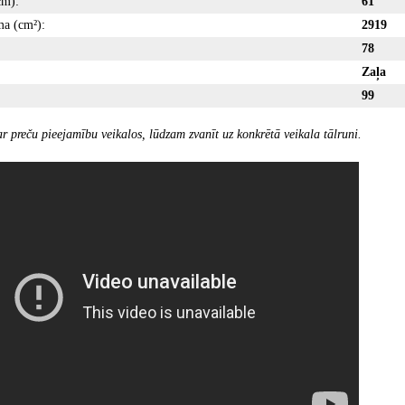
cm):
61
ma (cm²):
2919
78
Zaļa
99
r preču pieejamību veikalos, lūdzam zvanīt uz konkrētā veikala tālruni.