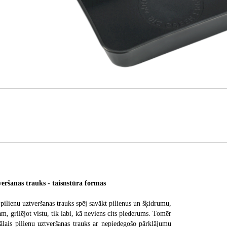
eršanas trauks - taisnstūra formas
pilienu uztveršanas trauks spēj savākt pilienus un šķidrumu,
m, grilējot vistu, tik labi, kā neviens cits piederums. Tomēr
ālais pilienu uztveršanas trauks ar nepiedegošo pārklājumu