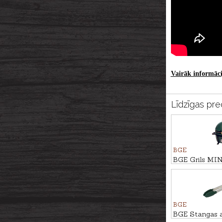
Vairāk informācij
Līdzīgas pre
BGE
BGE Grils M
BGE
BGE Stangas ar