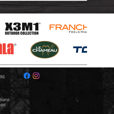
s formas
as
ēšana
avi