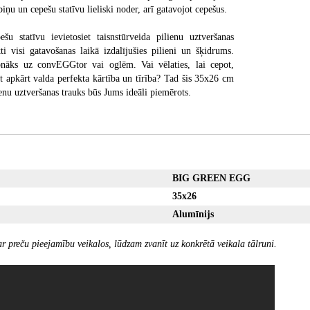
iņu un cepešu statīvu lieliski noder, arī gatavojot cepešus.
šu statīvu ievietosiet taisnstūrveida pilienu uztveršanas
ti visi gatavošanas laikā izdalījušies pilieni un šķidrums.
onāks uz convEGGtor vai oglēm. Vai vēlaties, lai cepot,
t apkārt valda perfekta kārtība un tīrība? Tad šis 35x26 cm
ienu uztveršanas trauks būs Jums ideāli piemērots.
BIG GREEN EGG
35x26
Alumīnijs
r preču pieejamību veikalos, lūdzam zvanīt uz konkrētā veikala tālruni.