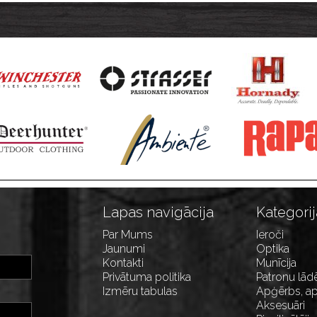
uztveršanas trauki, 5gb.,
trauks - apaļa
Ø33,5cm
Lapas navigācija
Kategorij
Par Mums
Ieroči
Jaunumi
Optika
Kontakti
Munīcija
Privātuma politika
Patronu lād
Izmēru tabulas
Apģērbs, ap
Aksesuāri