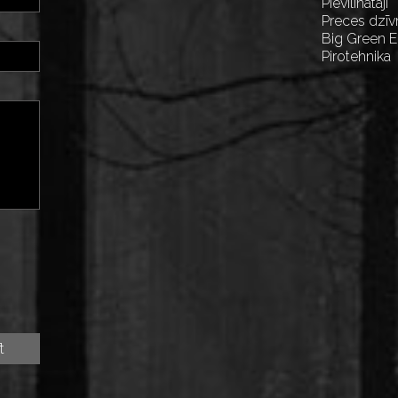
Pievilinātāji
Preces dzīv
Big Green 
Pirotehnika