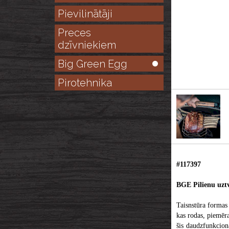
Pievilinātāji
Preces
dzīvniekiem
Big Green Egg
Pirotehnika
#117397
BGE Pilienu uztv
Taisnstūra formas 
kas rodas, piemēra
šis daudzfunkcion