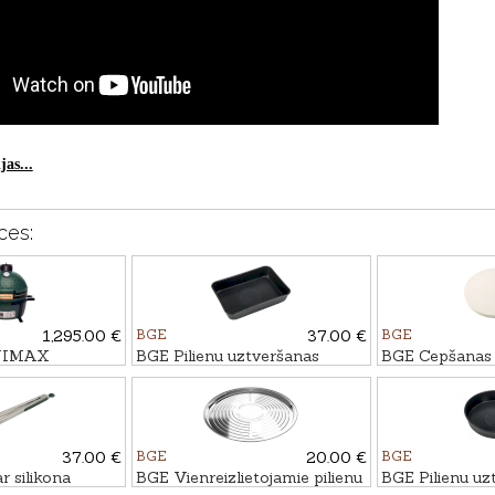
as...
ces:
1,295.00 €
BGE
37.00 €
BGE
INIMAX
BGE Pilienu uztveršanas
BGE Cepšanas 
trauks - taisnstūra formas
XLarge grila
37.00 €
BGE
20.00 €
BGE
 silikona
BGE Vienreizlietojamie pilienu
BGE Pilienu uz