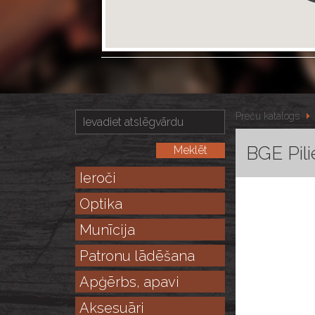
Preču katalogs
BGE Pili
Ieroči
Optika
Munīcija
Patronu lādēšana
Apģērbs, apavi
Aksesuāri