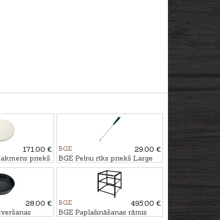
171.00 €
BGE
29.00 €
akmens priekš
BGE Pelnu rīks priekš Large
un Medium griliem
28.00 €
BGE
495.00 €
tveršanas
BGE Paplašināšanas rāmis