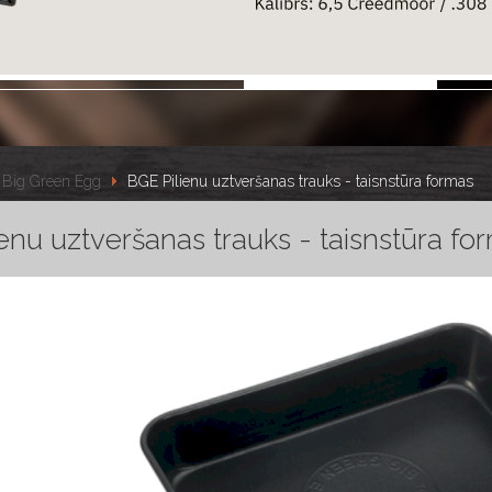
Big Green Egg
BGE Pilienu uztveršanas trauks - taisnstūra formas
enu uztveršanas trauks - taisnstūra fo