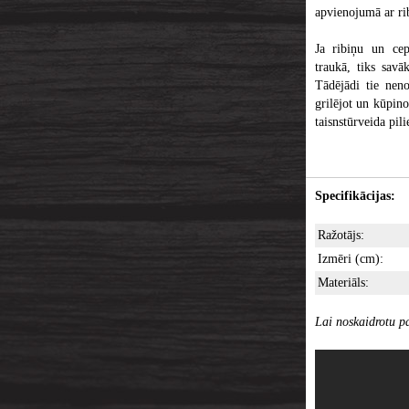
apvienojumā ar rib
Ja ribiņu un cepe
traukā, tiks savāk
Tādējādi tie nen
grilējot un kūpino
taisnstūrveida pil
Specifikācijas:
Ražotājs:
Izmēri (cm):
Materiāls:
Lai noskaidrotu pa