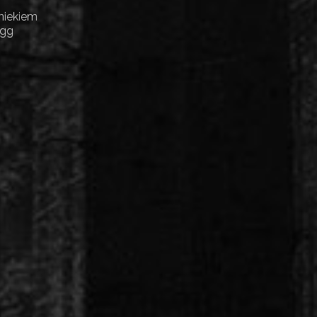
niekiem
Egg